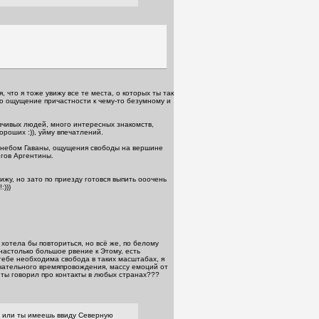
, что я тоже увижу все те места, о которых ты так
то ощущение причастности к чему-то безумному и
вчивых людей, много интересных знакомств,
ороших :)), уйму впечатлений.
 небом Гаваны, ощущения свободы на вершине
егов Аргентины.
вижу, но зато по приезду готовся выпить ооочень
:)))
 хотела бы повториться, но всё же, по белому
 настолько большое рвение к Этому, есть
тебе необходима свобода в таких масштабах, я
чательного времяпровождения, массу емоций от
.ты говорил про контакты в любых странах???
) или ты имеешь ввиду Северную