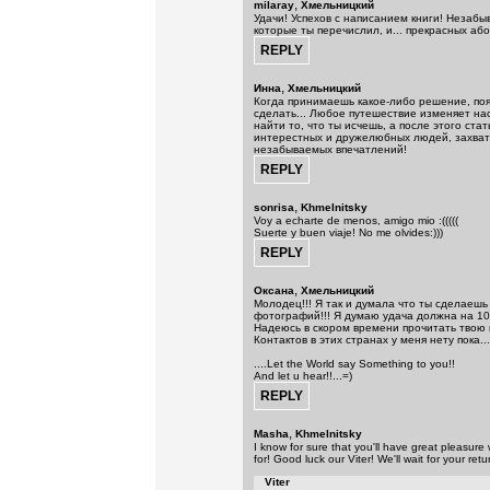
,
milaray
Хмельницкий
Удачи! Успехов с написанием книги! Незабы
которые ты перечислил, и... прекрасных абор
,
Инна
Хмельницкий
Когда принимаешь какое-либо решение, поя
сделать... Любое путешествие изменяет на
найти то, что ты исчешь, а после этого ста
интерестных и дружелюбных людей, захва
незабываемых впечатлений!
,
sonrisa
Khmelnitsky
Voy a echarte de menos, amigo mio :(((((
Suerte y buen viaje! No me olvides:)))
,
Оксана
Хмельницкий
Молодец!!! Я так и думала что ты сделаешь
фотографий!!! Я думаю удача должна на 100 
Надеюсь в скором времени прочитать твою 
Контактов в этих странах у меня нету пока...
....Let the World say Something to you!!
And let u hear!!...=)
,
Masha
Khmelnitsky
I know for sure that you'll have great pleasur
for! Good luck our Viter! We'll wait for your ret
Viter