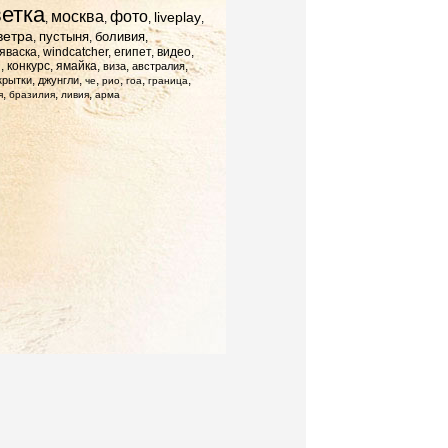
ветка
москва
фото
liveplay
,
,
,
,
ветра
пустыня
боливия
,
,
,
яваска
,
windcatcher
,
египет
,
видео
,
я
,
конкурс
,
ямайка
,
,
,
виза
австралия
,
,
,
,
,
,
крытки
джунгли
че
рио
гоа
граница
,
,
,
я
бразилия
ливия
арма