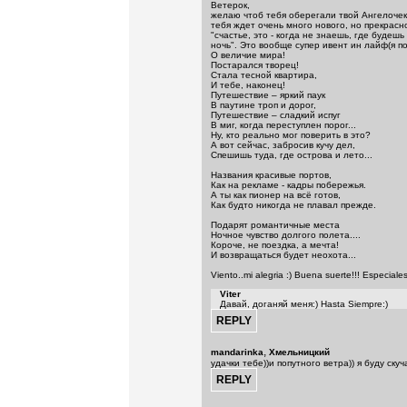
Ветерок,
желаю чтоб тебя оберегали твой Ангелочек
тебя ждет очень много нового, но прекрасно
"счастье, это - когда не знаешь, где буде
ночь". Это вообще супер ивент ин лайф(я по
О величие мира!
Постарался творец!
Стала тесной квартира,
И тебе, наконец!
Путешествие – яркий паук
В паутине троп и дорог,
Путешествие – сладкий испуг
В миг, когда переступлен порог...
Ну, кто реально мог поверить в это?
А вот сейчас, забросив кучу дел,
Спешишь туда, где острова и лето...
Названия красивые портов,
Как на рекламе - кадры побережья.
А ты как пионер на всё готов,
Как будто никогда не плавал прежде.
Подарят романтичные места
Ночное чувство долгого полета....
Короче, не поездка, а мечта!
И возвращаться будет неохота...
Viento..mi alegria :) Buena suerte!!! Especiales 
Viter
Давай, доганяй меня:) Hasta Siempre:)
,
mandarinka
Хмельницкий
удачки тебе))и попутного ветра)) я буду скуча