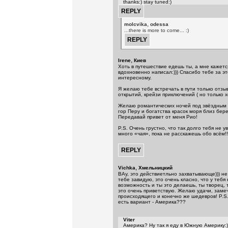
thanks:) stay tuned:)
,
molcvika
odessa
...there is more to come... :)
,
Irene
Киев
Хоть в путешествие едешь ты, а мне кажется
вдохновенно написал:))) Спасибо тебе за э
интересному.
Я желаю тебе встречать в пути только отзы
открытий, крейзи приключений ( но только х
Желаю романтических ночей под звёздным
гор Перу и богатства красок моря близ бер
Передавай привет от меня Рио!
P.S. Очень грустно, что так долго тебя не у
много «чая», пока не расскажешь обо всём!!!
,
Vichka
Хмельницкий
ВАу, это действиетльно захватывающе))) не
тебе завидую, это очень класно, что у тебя
возможность и ты это делаешь, ты творец, 
это очень приветствую. Желаю удачи, заме
происходящего и конечно же шедевров! P.S
есть вариант - Америка???
Viter
Америка? Ну так я еду в Южную Америку: