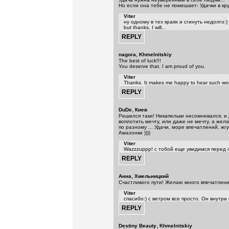
Но если она тебе не помешает- Удачки в кру
Viter
ну одному в тех краях и сгинуть недолго:) 
but thanks. I will...
,
nagora
Khmelnitskiy
The best of luck!!!
You deserve that. I am proud of you.
Viter
Thanks. It makes me happy to hear such wo
,
DuDe
Киев
Решился таки! Никапельки несомневался, и д
воплотить мечту, или даже не мечту, а жела
по разному ... Удачи, море впечатлений, ж
Амазонки ))))
Viter
Wazzzuppp! с тобой еще увидимся перед 
,
Анна
Хмельницкий
Счастливого пути! Желаю много впечатлений
Viter
спасибо:) с ветром все просто. Он внутри 
,
Destiny Beauty
Khmelnitskiy