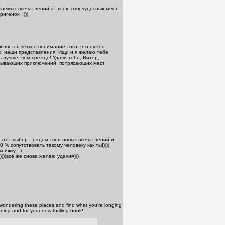
ваемых впечатлений от всех этих чудесных мест,
игенок! :)))
вляется четкое понимание того, что нужно
с, наши представления. Ищи и я желаю тебе
ть лучше, чем прежде! Удачи тебе, Витер,
тывающих приключений, потрясающих мест,
 этот выбор =) ждём твои новых впечатлений и
% сопутствовать такому человеку как ты!))))
книжку =)
))))всё же снова желаю удачи=)))
e wondering these places and find what you're longing
urning and for your new thrilling book!