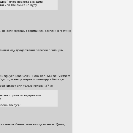
одно:) плюс неохота с визами
ики или Панамы я не буду
 но если будешь в германиях, загляни в гости:)))
пением жду продолжения записей о эмоциях,
1 Nguyen Dinh Chieu, Ham Tien, Mui-Ne, VietNem
 Где-то до конца марта ориентирусь быть тут.
оя читают или только половина? ;))
оя эта страна по внутренним
)
меешь ввиду:)?
 - моя любимая, я ее наизусть знаю. Удачи,