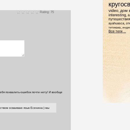
кругос
video
дом 
,
Rating: 75
interesting
,
а
путешестви
,
ayahuasca
от
,
титикака
инди
Все теги ...
тебя похвалить-ошибок почти нету! И вообще
одством осваиваю язык Есенина:) мы