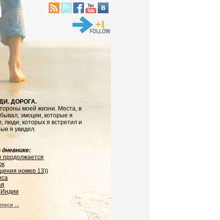
ДИ. ДОРОГА.
тороны моей жизни. Места, в
бывал, эмоции, которые я
, люди, которых я встретил и
рые я увидел.
 дневнике:
е продолжается
ок
щения номер 13))
рса
ая
 Индии
писи ...