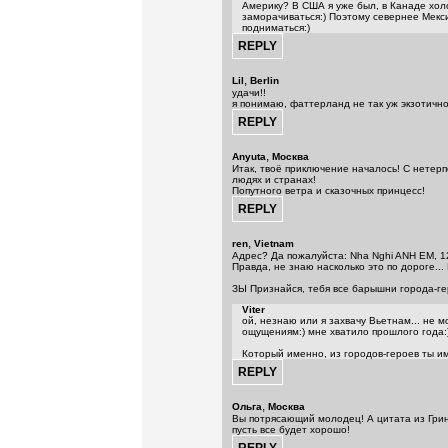
Америку? В США я уже был, в Канаде хол
заморачиваться:) Поэтому севернее Мекс
подниматься:)
,
Lil
Berlin
удачи!!
я понимаю, фаттерланд не так уж экзотично,
,
Anyuta
Москва
Итак, твоё приключение началось! С нетер
людях и странах!
Попутного ветра и сказочных принцесс!
,
ren
Vietnam
Адрес? Да пожалуйста: Nha Nghi ANH EM, 12
Правда, не знаю насколько это по дороге...
ЗЫ Признайся, тебя все барышни города-гер
Viter
ой, незнаю или я захвачу Вьетнам... не м
ощущениям:) мне хватило прошлого года:
Который именно, из городов-героев ты и
,
Ольга
Москва
Вы потрясающий молодец! А цитата из Грина
пусть все будет хорошо!