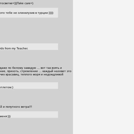
госветке=)))Take care=)
это тебе не олинклузив в турции:)))))
rds from my Teacher.
аже по белому завидую ... вот так взять и
ние, прихоть, стремление ... каждый назовет это
гучих красавиц, теплого моря и недождливой
отлетом:)
 и попутного ветра!!!
меня:)))