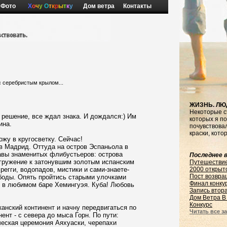
Фото
Х
о
ч
у
О
т
к
р
ы
т
к
у
Дом ветра
Контакты
 с серебристым крылом...
ЖИЗНЬ. ЛЮ
Некоторые с
 решение, все ждал знака. И дождался:) Им
которых я по
ина.
почувствовал
краски, кото
ожу в кругосветку. Сейчас!
в Мадрид. Оттуда на остров Эспаньола в
авы знаменитых флибустьеров: острова
Последнее в
огружение к затонувшим золотым испанским
Путешестви
 регги,
водопадов, мистики и сами-знаете-
2000 открыт
Пост возвра
боды. Опять пройтись старыми улочками
Финал конку
 в любимом баре Хемингуэя. Куба! Любовь
Запись втор
Дом Ветра В
Конкурс
нский континент и начну передвигаться по
Читать все за
ент - с севера до мыса Горн.
По пути:
ческая церемония Аяхуаски, черепахи