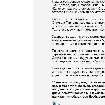
Галапагосс, сердце Амазонки, встре
Эль Дорадо, Анды, фавелы Рио... К
Жанейро - как раз к карнавалу:) С м
острова Огненноей земли посмотрет
После этого я покидаю те широты и 
Оттуда в Таиланд проведать старых 
не смог не включить в маршрут:) А 
Таким образом у меня получится кру
За время поездки буду собирать мат
тому времени когда я вернусь она бу
предварительное согласие одного и
Просьба ко всем читателям моего бл
странах и местах из моего предпола
Особенно ценными будут любые конт
присоединиться ко мне на любой отр
Планирую вести свой онлайн дневник
интерестно следить за мной - подпи
удачи... так как она мне пригодится..
"Рано или поздно, под старость и
нас, и мы оглядываемся, стараясь
очнувшись среди своего мира, тя
днем, всматриваемся мы в жизнь,
начинает ли сбываться Несбывше