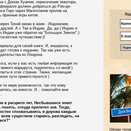
ча с Доном Хуаном, пересечение экватора,
 февралю должен добраться до Рио-де-
ыса Горн через
Магелланов пролив
на
Под
ь брачные игры китов.
через Тихий океан в азию - Индонезию.
друзей. А с Тая в Индию. Да, да:) Индию я
из Индии уже обратно на "Большую Землю":)
госветное путешествие:)!
ериалы для своей книги. И, иншаалла, к
дет готова к изданию. Так как уже есть
здательства из Лондона.
ога, если у вас есть любая информация по
гаемого маршрута, поделитесь со мной:)
акты в этих странах. Также, желающие
езок пути приветствуются:)
 по мере возможности, так что кому
шитесь на новости. И... пожелайте мне
..
ли в расцвете лет, Несбывшееся зовет
 понять, откуда прилетел зов. Тогда,
гостно спохватываясь и дорожа каждым
 всем существом стараясь разглядеть, не
еся?"
Облако тегов