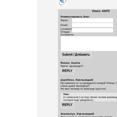
Views: 43475
Комментировать блог:
Name:
Email:
Location/
Откуда:
Comments:
,
Roman
Austria
Удачи, дружище!!!
,
popolitova
Хмельницкий
Ну наконец-то ты дождался знака))! Спешу 
очень даже молодец!!!
Но мне почему-то капельку грустно(
Viter
о! написала:) ну под твоим чутким руков
сегодня еще увидимся:)
,
Anastasiya
Хмельницкий
Удача нужна неуверенным в себе людям...