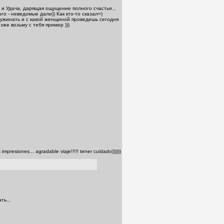
 и Удача, дарящая ощущение полного счастья...
го - неведомые дали)) Как кто-то сказал=)
шь ужинать и с какой женщиной проведешь сегодня
зже возьму с тебя пример )))
impresiones... agradable viaje!!!!! tener cuidado))))))
ть...