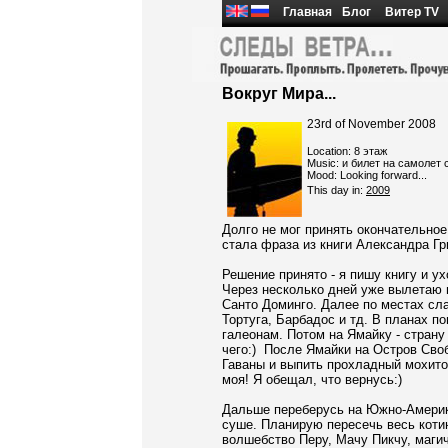
Главная
Блог
Витер TV
Вокруг Мира...
23rd of November 2008
Location: 8 этаж
Music: и билет на самолет
Mood: Looking forward...
This day in:
2009
Долго не мог принять окончательное
стала фраза из книги Александра Гр
Решение принято - я пишу книгу и ух
Через несколько дней уже вылетаю 
Санто Доминго. Далее по местах сл
Тортуга, Барбадос и тд. В планах п
галеонам. Потом на Ямайку
- страну
чего:) После Ямайки на Остров Сво
Гаваны и выпить прохладный мохито
моя! Я обещал, что вернусь:)
Дальше переберусь на Южно-Америка
суше.
Планирую пересечь весь котин
волшебство Перу, Мачу Пикчу, маги