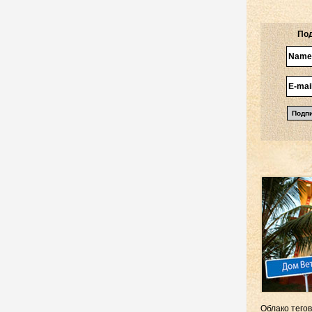
Под
Облако тегов