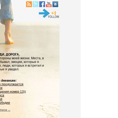
ДИ. ДОРОГА.
тороны моей жизни. Места, в
бывал, эмоции, которые я
, люди, которых я встретил и
рые я увидел.
 дневнике:
е продолжается
ок
щения номер 13))
рса
ая
 Индии
писи ...