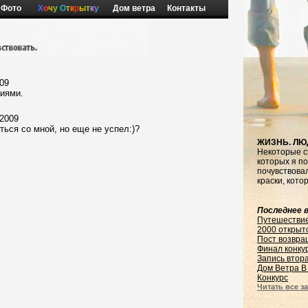
Фото
Х
о
ч
у
О
т
к
р
ы
т
к
у
Дом ветра
Контакты
009
иями.
 2009
ться со мной, но еще не успел:)?
ЖИЗНЬ. ЛЮ
Некоторые с
которых я по
почувствовал
краски, кото
Последнее в
Путешестви
2000 открыт
Пост возвра
Финал конку
Запись втор
Дом Ветра В
Конкурс
Читать все за