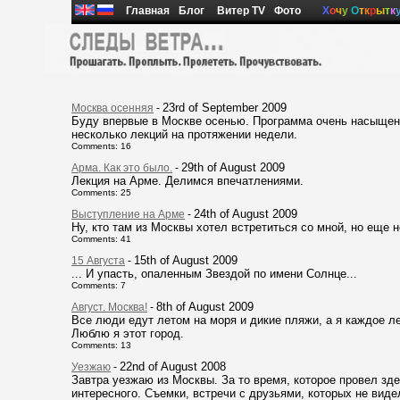
Главная
Блог
Витер TV
Фото
Х
о
ч
у
О
т
к
р
ы
т
к
23rd of September 2009
Москва осенняя
-
Буду впервые в Москве осенью. Программа очень насыщенн
несколько лекций на протяжении недели.
Comments: 16
29th of August 2009
Арма. Как это было.
-
Лекция на Арме. Делимся впечатлениями.
Comments: 25
24th of August 2009
Выступление на Арме
-
Ну, кто там из Москвы хотел встретиться со мной, но еще н
Comments: 41
15th of August 2009
15 Августа
-
... И упасть, опаленным Звездой по имени Солнце...
Comments: 7
8th of August 2009
Август. Москва!
-
Все люди едут летом на моря и дикие пляжи, а я каждое ле
Люблю я этот город.
Comments: 13
22nd of August 2008
Уезжаю
-
Завтра уезжаю из Москвы. За то время, которое провел зде
интересного. Съемки, встречи с друзьями, которых не виде