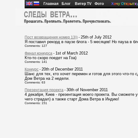
Главная
Блог
Витер TV
Фото
Х
о
ч
у
О
т
к
р
ы
т
к
25th of July 2012
Пост возвращения номер 13))
-
Я поставил рекорд в паузе блога - 5 месяцев! Но пауза в бл
Comments: 127
1st of March 2012
Финал конкурса
-
Кто-то скоро поедет на Гоа)
Comments: 141
20th of December 2011
Конкурс
-
Шанс для тех, кто хочет перемен и готов для этого что-то с
Дом Ветра на 2 недели.
Comments: 63
30th of November 2011
Презентация проекта
-
4 декабря, Киев - презентация моего проекта. Вы сможете у
чего страдал) а также старт Дома Ветра в Индию!
Comments: 151