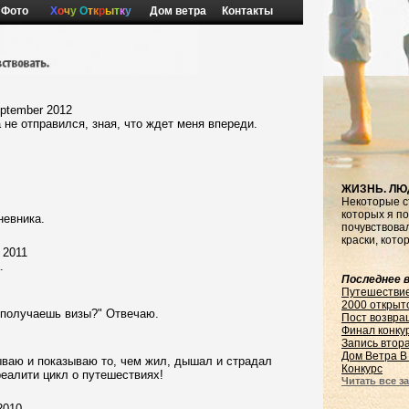
Фото
Х
о
ч
у
О
т
к
р
ы
т
к
у
Дом ветра
Контакты
eptember 2012
 не отправился, зная, что ждет меня впереди.
ЖИЗНЬ. ЛЮ
Некоторые с
которых я по
невника.
почувствовал
краски, кото
 2011
.
Последнее в
Путешестви
2000 открыт
 получаешь визы?" Отвечаю.
Пост возвра
Финал конку
Запись втор
Дом Ветра В
ваю и показываю то, чем жил, дышал и страдал
Конкурс
 реалити цикл о путешествиях!
Читать все за
2010