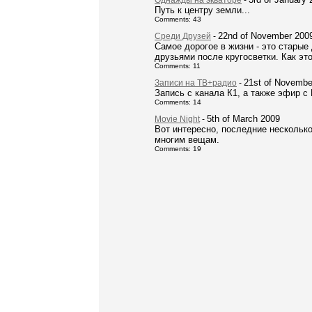
Однажды на экваторе
-
Путь к центру земли...
Comments: 43
22nd of November 200
Среди Друзей
-
Самое дорогое в жизни - это старые
друзьями после кругосветки. Как эт
Comments: 11
21st of Novembe
Записи на ТВ+радио
-
Запись с канала К1, а также эфир с 
Comments: 14
5th of March 2009
Movie Night
-
Вот интересно, последние нескольк
многим вещам.
Comments: 19