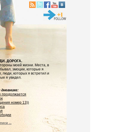
ДИ. ДОРОГА.
тороны моей жизни. Места, в
бывал, эмоции, которые я
, люди, которых я встретил и
рые я увидел.
 дневнике:
е продолжается
ок
щения номер 13))
рса
ая
 Индии
писи ...