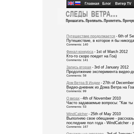
Главная
Блог
Витер TV
6th of S
Путешествие продолжается
-
Путешествие, в которое я бы никогда
Comments: 140
1st of March 2012
Финал конкурса
-
Кто-то скоро поедет на Гоа)
Comments: 141
3rd of January 2012
Запись вторая
-
Продолжение эксперимента видео-д
Comments: 58
27th of December
Дом Ветра В Индии
-
Видео-дневник из Дома Ветра на Гоа
Comments: 99
4th of November 2010
О визах
-
Часто задаваемые вопросы: "Как ты
Comments: 53
25th of May 2010
WindCatcher
-
Выполняю свое обещание - рассказы
последние пол года - WindCatсher -
Comments: 167
3rd of January 