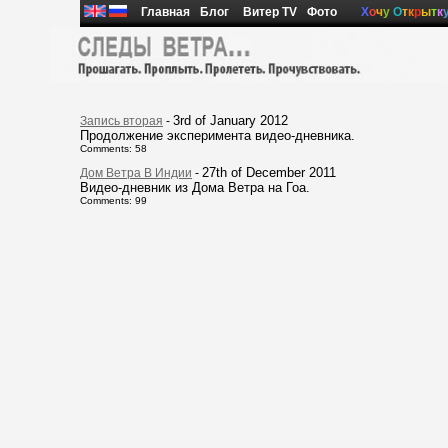
Главная
Блог
Витер TV
Фото
Х
о
ч
у
О
т
к
р
ы
т
к
3rd of January 2012
Запись вторая
-
Продолжение эксперимента видео-дневника.
Comments: 58
27th of December 2011
Дом Ветра В Индии
-
Видео-дневник из Дома Ветра на Гоа.
Comments: 99