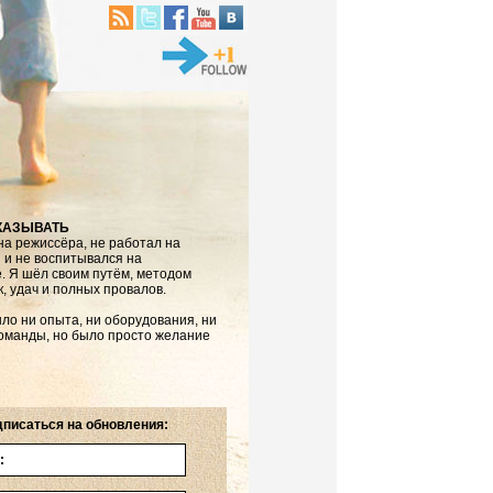
КАЗЫВАТЬ
на режиссёра, не работал на
 и не воспитывался на
е. Я шёл своим путём, методом
, удач и полных провалов.
ло ни опыта, ни оборудования, ни
оманды, но было просто желание
писаться на обновления: