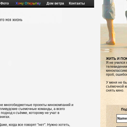
Фото
Х
о
ч
у
О
т
к
р
ы
т
к
у
Дом ветра
Контакты
ЖИТЬ И ПО
Я не учился 
телевидении
киноклассик
проб, ошибок
У меня не бы
съёмочной к
снять кино.
о не многобюджетные проекты кинокомпаний и
лливудские съемочные команды, а всего
Под
подход к съёмке, которому не учат в
книгах.
е, когда все говорят "нет". Нужно хотеть,