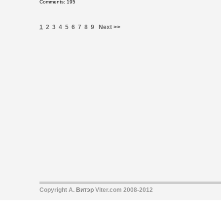
Comments: 195
1
2
3
4
5
6
7
8
9
Next >>
Copyright А.
Витэр
Viter.com 2008-2012