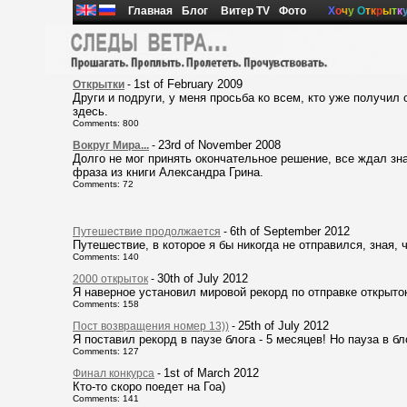
Главная
Блог
Витер TV
Фото
Х
о
ч
у
О
т
к
р
ы
т
к
1st of February 2009
Открытки
-
Други и подруги, у меня просьба ко всем, кто уже получил 
здесь.
Comments: 800
23rd of November 2008
Вокруг Мира...
-
Долго не мог принять окончательное решение, все ждал зн
фраза из книги Александра Грина.
Comments: 72
6th of September 2012
Путешествие продолжается
-
Путешествие, в которое я бы никогда не отправился, зная, 
Comments: 140
30th of July 2012
2000 открыток
-
Я наверное установил мировой рекорд по отправке открыто
Comments: 158
25th of July 2012
Пост возвращения номер 13))
-
Я поставил рекорд в паузе блога - 5 месяцев! Но пауза в бл
Comments: 127
1st of March 2012
Финал конкурса
-
Кто-то скоро поедет на Гоа)
Comments: 141