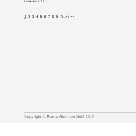
Comments: 195
1
2
3
4
5
6
7
8
9
Next >>
Copyright А.
Витэр
Viter.com 2008-2012