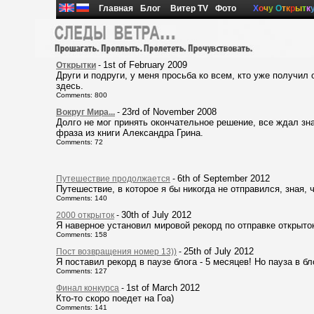
Главная
Блог
Витер TV
Фото
Х
о
ч
у
О
т
к
р
ы
т
к
1st of February 2009
Открытки
-
Други и подруги, у меня просьба ко всем, кто уже получил 
здесь.
Comments: 800
23rd of November 2008
Вокруг Мира...
-
Долго не мог принять окончательное решение, все ждал зн
фраза из книги Александра Грина.
Comments: 72
6th of September 2012
Путешествие продолжается
-
Путешествие, в которое я бы никогда не отправился, зная, 
Comments: 140
30th of July 2012
2000 открыток
-
Я наверное установил мировой рекорд по отправке открыто
Comments: 158
25th of July 2012
Пост возвращения номер 13))
-
Я поставил рекорд в паузе блога - 5 месяцев! Но пауза в бл
Comments: 127
1st of March 2012
Финал конкурса
-
Кто-то скоро поедет на Гоа)
Comments: 141