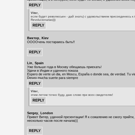
,
Viter
если будет революсьен - дай знать) с удовольствием присоединюсь к
Revolucionarias)))
,
Виктор
Kiev
ООООчень постараюсь быть!!
,
Lin
Spain
Уже больше года в Москву обещаешь приехать!
Удачи в Индии и удачного показа
Espero de verte un dia, en Moscu, España o donde sea, de verdad. Tu vi
Deseo mucha suerte para siempre
,
Viter
этим летом точно буду, даю слово при всех свидетелях!
,
Sergey
London
Привет Витер, удачной презентации! Я к сожалению не смогу прийти,
несколько часов после начала(((