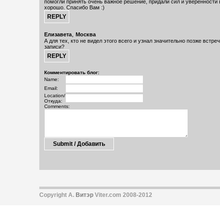
помогли принять очень важное решение, придали сил и уверенности в
хорошо. Спасибо Вам :)
,
Елизавета
Москва
А для тех, кто не видел этого всего и узнал значительно позже встреч
записи?
Комментировать блог:
Name:
Email:
Location/
Откуда:
Comments:
Copyright А.
Витэр
Viter.com 2008-2012