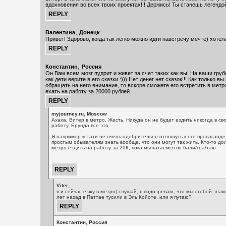
вдохновения во всех твоих проектах!!! Держись! Ты станешь легендо
,
Валентина
Донецк
Привет! Здорово, когда так легко можно идти навстречу мечте) хотел
,
Константин
Россия
Он Вам всем мозг пудрит и живет за счет таких как вы! На ваши груб
как дети верите в его сказки :))) Нет денег нет сказок!!! Как только в
обращать на него внимание, то вскоре сможете его встретить в метро
ехать на работу за 20000 рублей.
,
myjourney.ru
Moscow
Ахаха, Витер в метро. Жесть. Никуда он не будет ездить никогда в св
работу. Ерунда все это.
Я например кстати не очень одобрительно отношусь к его пропаганде 
простым обывателям знать вообще, что они могут так жить. Кто-то дол
метро ездить на работу за 20К, пока мы катаемся по бали/гоа/таю.
,
Viter
я и сейчас езжу в метро) слушай, я подозреваю, что мы стобой знак
лет назад в Паттае тусили в Эль Койоте, или я путаю?
,
Константин
Россия