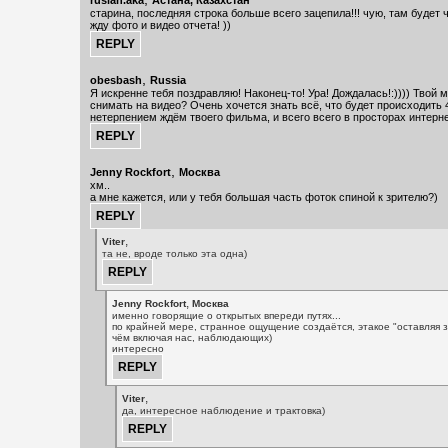
ruslan.aka
Астана, Казахстан
старина, последняя строка больше всего зацепила!!! чую, там будет ч
жду фото и видео отчета! ))
,
obesbash
Russia
Я искренне тебя поздравляю! Наконец-то! Ура! Дождалась!:)))) Твой 
снимать на видео? Очень хочется знать всё, что будет происходить 
нетерпением ждём твоего фильма, и всего всего в просторах интернет
,
Jenny Rockfort
Москва
хм..
а мне кажется, или у тебя большая часть фоток спиной к зрителю?)
,
Viter
та не, вроде только эта одна)
,
Jenny Rockfort
Москва
именно говорящие о открытых впереди путях...
по крайней мере, странное ощущение создаётся, этакое "оставляя з
чём включая нас, наблюдающих)
интересно
,
Viter
да, интересное наблюдение и трактовка)