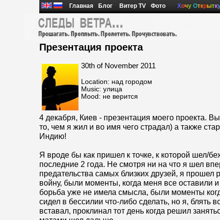
Главная
Блог
Витер TV
Фото
Х
о
ч
у
О
т
к
р
ы
т
к
Презентация проекта
30th of November 2011
Location: над городом
Music: улица
Mood: не верится
4 декабря, Киев - презентация моего проекта. В
то, чем я жил и во имя чего страдал) а также ста
Индию!
Я вроде бы как пришел к точке, к которой шел/бе
последние 2 года. Не смотря ни на что я шел вп
предательства самых близких друзей, я прошел
войну, были моменты, когда меня все оставили 
борьба уже не имела смысла, были моменты ког
сидел в бессилии что-либо сделать, но я, блять 
вставал, проклинал тот день когда решил занятьс