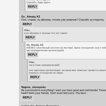
Спасибо, буду ждать
,
Oz
Almaty, KZ
Ооо, старик, ты айсекер, точнее уже аламник? Спасибо за открытку.
,
Viter
я не айсекер и незнаю что это такое)
,
Oz
Almaty, KZ
AIESEC сине-белый логотип на постере. какое отношение они к теб
как некомерческая организация)
,
Viter
так я тоже некомерческий)
они партнеры организации, которая мне помогает провести мероп
никакого отношения не имею.
,
Nagora
otovsyudu
Be successful in everything! I wish you have good and real friends! Tho
hadn't been your friends. Don't even feel sorry. The best...
,