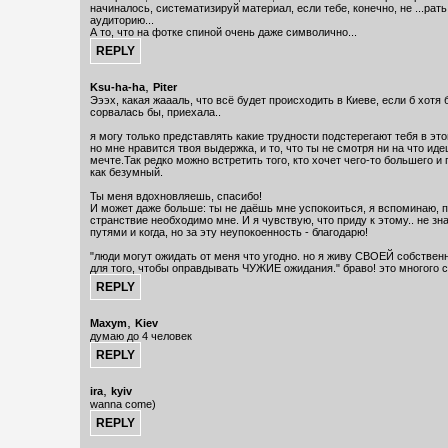
начиналось, систематизируй материал, если тебе, конечно, не ...рат
аудиторию...
А то, что на фотке спиной очень даже символично...
,
Ksu-ha-ha
Piter
Эээх, какая жаааль, что всё будет происходить в Киеве, если б хотя 
сорвалась бы, приехала..
я могу только представлять какие трудности подстерегают тебя в э
но мне нравится твоя выдержка, и то, что ты не смотря ни на что иде
мечте.Так редко можно встретить того, кто хочет чего-то большего и 
как безумный.
Ты меня вдохновляешь, спасибо!
И может даже больше: ты не даёшь мне успокоиться, я вспоминаю, пр
странствие необходимо мне. И я чувствую, что приду к этому.. не зн
путями и когда, но за эту неупокоенность - благодарю!
"люди могут ожидать от меня что угодно. но я живу СВОЕЙ собственн
для того, чтобы оправдывать ЧУЖИЕ ожидания." браво! это многого с
,
Maxym
Kiev
думаю до 4 человек
,
ira
kyiv
wanna come)