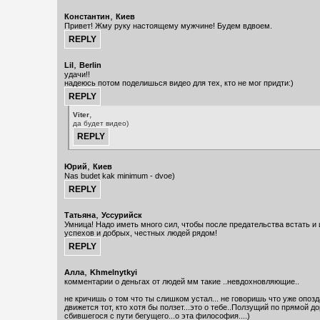
,
Константин
Киев
Привет! Жму руку настоящему мужчине! Будем вдвоем.
,
Lil
Berlin
удачи!!
надеюсь потом поделишься видео для тех, кто не мог придти:)
,
Viter
да будет видео)
,
Юрий
Киев
Nas budet kak minimum - dvoe)
,
Татьяна
Уссурийск
Умница! Надо иметь много сил, чтобы после предательства встать и 
успехов и добрых, честных людей рядом!
,
Алла
Khmelnytkyi
комментарии о деньгах от людей мм такие ..невдохновляющие..
не кричишь о том что ты слишком устал... не говоришь что уже опозд
движется тот, кто хотя бы ползет...это о тебе..Ползущий по прямой д
сбившегося с пути бегущего...о эта философия....)