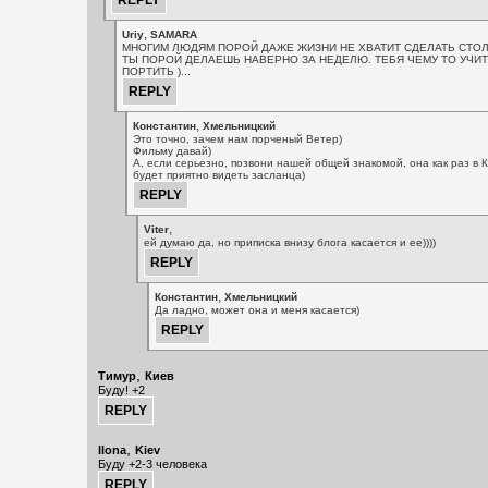
,
Uriy
SAMARA
МНОГИМ ЛЮДЯМ ПОРОЙ ДАЖЕ ЖИЗНИ НЕ ХВАТИТ СДЕЛАТЬ СТОЛ
ТЫ ПОРОЙ ДЕЛАЕШЬ НАВЕРНО ЗА НЕДЕЛЮ. ТЕБЯ ЧЕМУ ТО УЧИТ
ПОРТИТЬ )...
,
Константин
Хмельницкий
Это точно, зачем нам порченый Ветер)
Фильму давай)
А, если серьезно, позвони нашей общей знакомой, она как раз в 
будет приятно видеть засланца)
,
Viter
ей думаю да, но приписка внизу блога касается и ее))))
,
Константин
Хмельницкий
Да ладно, может она и меня касается)
,
Тимур
Киев
Буду! +2
,
Ilona
Kiev
Буду +2-3 человека