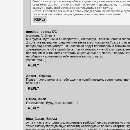
Ответов на вопросы как заработать деньги и реализовать мечты - г
сети тоже. Да, вот только это всё настолько индивидально, что ка
самому искать свой успех а не заглядывать в рот другим.
Ветер, я тебя поддерживаю в твоём разделении приватности и публ
так можно заставить людей думать, а не копировать постоянно!
,
musliba
из-под DC
молодец, А. Вiтер :)
мы будем ждать кина в интернете и, как всегда - приглашение в гости б
:) хоть тут на вашингтонщине и не такая экзотика как на Гоа, зато ес
всегда рады тебя увидеть, и частенько ведут переговоры с твоими а
хранителями, чтоб в какой бы ж.. ты ни оказался - чтоб это приключе
последним и были силы вставать и идти дальше :) через 2 недели зае
на LAщину - припомним тебя незлим тихим словом.
удачи! будь :)
,
Артем
Одесса
Привет , хочу пожелать тебе удачи в новой поездке, всего наилучше
везения !
,
Ольга
Киев
Поздравляю! Буду, пока за себя: +1
,
Irina_Cacao
Bolivia
эх, а у нас в этот день малоприятные выборы( как замечательно слы
такие жизнеутверждающие новости) желаю удачи во всех стартах, жд
презентации, а в конкурсе, если будет по силам, с удовольствием п