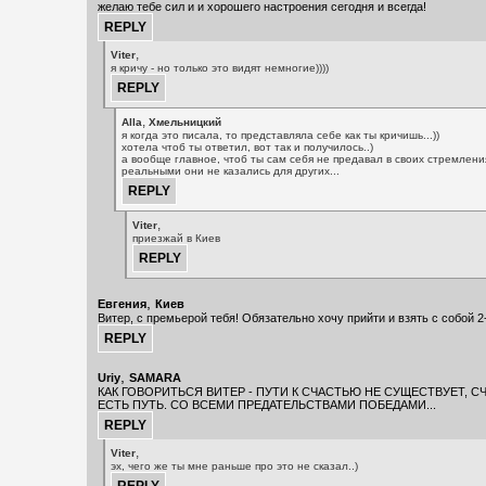
желаю тебе сил и и хорошего настроения сегодня и всегда!
,
Viter
я кричу - но только это видят немногие))))
,
Alla
Хмельницкий
я когда это писала, то представляла себе как ты кричишь...))
хотела чтоб ты ответил, вот так и получилось..)
а вообще главное, чтоб ты сам себя не предавал в своих стремлени
реальными они не казались для других...
,
Viter
приезжай в Киев
,
Евгения
Киев
Витер, с премьерой тебя! Обязательно хочу прийти и взять с собой 2
,
Uriy
SAMARA
КАК ГОВОРИТЬСЯ ВИТЕР - ПУТИ К СЧАСТЬЮ НЕ СУЩЕСТВУЕТ, С
ЕСТЬ ПУТЬ. СО ВСЕМИ ПРЕДАТЕЛЬСТВАМИ ПОБЕДАМИ...
,
Viter
эх, чего же ты мне раньше про это не сказал..)