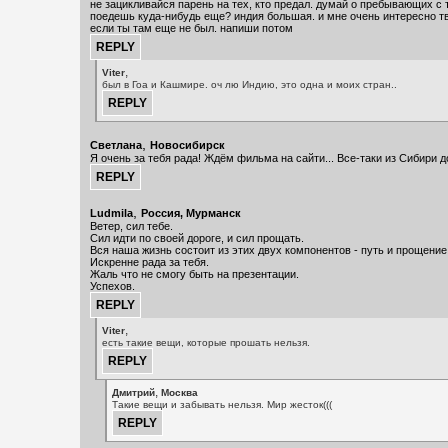
не зацикливайся парень на тех, кто предал. думай о пребывающих с 
поедешь куда-нибудь еще? индия большая. и мне очень интересно т
если ты там еще не был. напиши потом
,
Viter
был в Гоа и Кашмире. оч лю Индию, это одна и моих стран..
,
Светлана
Новосибирск
Я очень за тебя рада! Ждём фильма на сайти... Все-таки из Сибири д
,
Ludmila
Россия, Мурманск
Ветер, сил тебе.
Сил идти по своей дороге, и сил прощать.
Вся наша жизнь состоит из этих двух компонентов - путь и прощение
Искренне рада за тебя.
Жаль что не смогу быть на презентации.
Успехов.
,
Viter
есть такие вещи, которые прошать нельзя.
,
Дмитрий
Москва
Такие вещи и забывать нельзя. Мир жесток(((