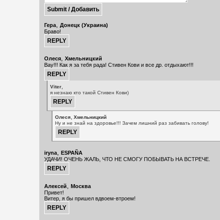
,
Гера
Донецк (Украина)
Браво!
,
Олеся
Хмельницкий
Вау!!! Как я за тебя рада! Стивен Кови и все др. отдыхают!!!
,
Viter
я незнаю кто такой Стивен Кови)
,
Олеся
Хмельницкий
Ну и не знай на здоровье!!! Зачем лишний раз забивать голову!
,
iryna
ESPAÑA
УДАЧИ! ОЧЕНЬ ЖАЛЬ, ЧТО НЕ СМОГУ ПОБЫВАТЬ НА ВСТРЕЧЕ.
,
Алексей
Москва
Привет!
Витер, я бы пришел вдвоем-втроем!