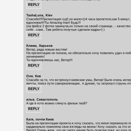
,
TashaLuna
Kiev
Спасибо!!!Презентация гуд!!,но мало=))4 часа пролетело,как 5 минут.
вдохновил!!!Ты Amazing man! Будь!!!
(на фейсе 2 фотки закинула,но только на своей странице...- качество
себе...сори...Там ребята получше сделали кадры=) )
,
Клима
Харьков
Ветер, рада новым вестям!
На презентацию не попала, но обязательно хочу пожелать удач и поб
начинаниях!
Ты вдохновляешь нас, Ветер!!!
,
Оля
Кев
Спасибо за то, что встряхнул киевские умы, Витер! Было очень инте
мечты, поиск пути самореализации.. я думаю, ты затронул струны оч
,
илья
Севастополь
А где в нэте можно глянуть фильм твой?
,
Катя
почти Киев
Была на презентации проекта и хочу сказать, что меня перемкнуло п
кардинально поменяла свои взгляды на жизнь! Хочу сказать за это о
Витер! Очень жаль, что не смогу ничем быть полезна пока, но хочу п