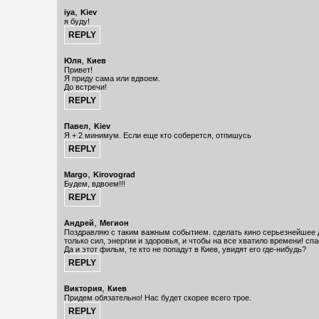
,
iya
Kiev
я буду!
,
Юля
Киев
Привет!
Я приду сама или вдвоем.
До встречи!
,
Павел
Kiev
Я + 2 минимум. Если еще кто соберется, отпишусь
,
Margo
Kirovograd
Будем, вдвоем!!!
,
Андрей
Мегион
Поздравляю с таким важным событием. сделать кино серьезнейшее 
только сил, энергии и здоровья, и чтобы на все хватило времени! спа
Да и этот фильм, те кто не попадут в Киев, увидят его где-нибудь?
,
Виктория
Киев
Придем обязательно! Нас будет скорее всего трое.