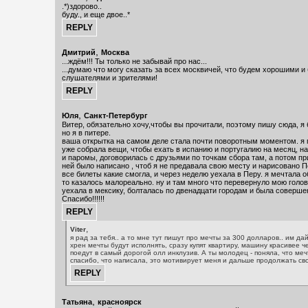
.*)здорово..
буду., и еще двое..*
,
Дмитрий
Москва
...ждём!!! Ты только не забывай про нас...
...думаю что могу сказать за всех москвичей, что будем хорошими 
слушателями и зрителями!
,
Юля
Санкт-Петербург
Витер, обязательно хочу,чтобы вы прочитали, поэтому пишу сюда, я 
но я в питере.
ваша открытка на самом деле стала почти поворотным моментом. я п
уже собрала вещи, чтобы ехать в испанию и португалию на месяц, н
и паромы, договорилась с друзьями по точкам сбора там, а потом пр
ней было написано , чтоб я не предавала свою месту и нарисовано Пе
все билеты какие смогла, и через неделю уехала в Перу. я мечтала об
то казалось малореально. ну и там много что перевернуло мою голов
уехала в мексику, болталась по двенадцати городам и была соверше
Спасибо!!!!!!
,
Viter
я рад за тебя.. а то мне тут пишут про мечты за 300 долларов.. им дай
хрен мечты будут исполнять, сразу купят квартиру, машину красивее ч
поедут в самый дорогой олл инклузив. А ты молодец - поняла, что меч
спасибо, что написала, это мотивирует меня и дальше продолжать сво
,
Татьяна
красноярск