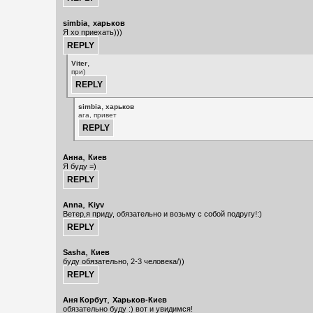
,
simbia
харьков
Я хо приехать)))
,
Viter
при)
,
simbia
харьков
ага, привет
,
Анна
Киев
Я буду =)
,
Anna
Kiyv
Ветер,я приду, обязательно и возьму с собой подругу!:)
,
Sasha
Киев
буду обязательно, 2-3 человека/))
,
Аня Корбут
Харьков-Киев
обязательно буду :) вот и увидимся!