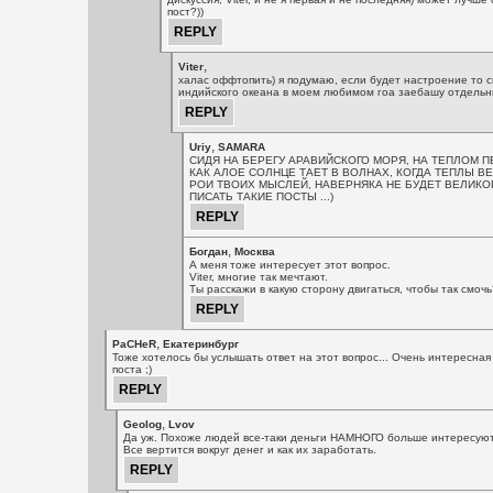
пост?))
,
Viter
халас оффтопить) я подумаю, если будет настроение то с
индийского океана в моем любимом гоа заебашу отдельн
,
Uriy
SAMARA
СИДЯ НА БЕРЕГУ АРАВИЙСКОГО МОРЯ, НА ТЕПЛОМ П
КАК АЛОЕ СОЛНЦЕ ТАЕТ В ВОЛНАХ, КОГДА ТЕПЛЫ В
РОИ ТВОИХ МЫСЛЕЙ, НАВЕРНЯКА НЕ БУДЕТ ВЕЛИКО
ПИСАТЬ ТАКИЕ ПОСТЫ ...)
,
Богдан
Москва
А меня тоже интересует этот вопрос.
Viter, многие так мечтают.
Ты расскажи в какую сторону двигаться, чтобы так смочь
,
PaCHeR
Екатеринбург
Тоже хотелось бы услышать ответ на этот вопрос... Очень интересная
поста ;)
,
Geolog
Lvov
Да уж. Похоже людей все-таки деньги НАМНОГО больше интересуют 
Все вертится вокруг денег и как их заработать.