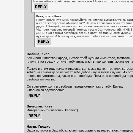
Насчет обывателей согласен полностью ! А то нам тоже с ними прид
,
Катя
почти Киев
Ребят, объясните мне, пожалуйста, почему вы думаете,что вы как
а не те же "простые обыватели"? На каких основаниях вы ставите
других? Каждый достоен прожить свою жизнь классно и оставить ч
Viter- это человек, который помогает всем без исключений. И НЕ
ДЕНЕГ! Он открыл потайную дверь в цветной мир многим душам.
нужно ценить! А сказку каждый пишет себе сам не зависимо от св
,
Полина
Киев
Как и большинство народа, читала твой журнал и мечтала, мечтала..
плюнуть на всех, кто тянет тебя вниз, и жить, как хочешь, жизнь оч 
Только в этом году начали открываться глаза на то, что люди, котор
тебя", на самом деле не хотят тебе добра - ну, в моем случае. И час
я хоть почувствовала, какая она - свобода. Пока еще не свобода пер
свобода личности.
Со временем хочу и свободы передвижения, как у тебя, Витер.
Спасибо за вдохновение.
,
Вячеслав
Киев
Интересный ты человек. Респект)
,
Настя
Гродно
Ваша история и Ваш образ жизни, рассказы о путешествиях и видео