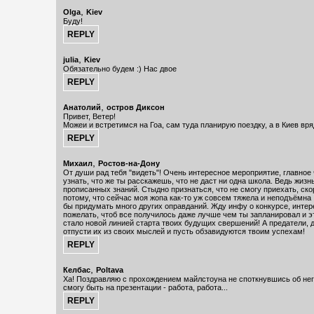
,
Olga
Kiev
Буду!
,
julia
Kiev
Обязательно будем :) Нас двое
,
Анатолий
остров Диксон
Привет, Ветер!
Можеи и встретимся на Гоа, сам туда планирую поездку, а в Киев вря
,
Михаил
Ростов-на-Дону
От души рад тебя "видеть"! Очень интересное мероприятие, главное
узнать, что же ты расскажешь, что не даст ни одна школа. Ведь жизн
прописанных знаний. Стыдно признаться, что не смогу приехать, ско
потому, что сейчас моя жопа как-то уж совсем тяжела и неподъёмна 
бы придумать много других оправданий. Жду инфу о конкурсе, интер
пожелать, чтоб все получилось даже лучше чем ты запланировал и 
стало новой линией старта твоих будущих свершений! А предатели, 
отпусти их из своих мыслей и пусть обзавидуются твоим успехам!
,
Келбас
Poltava
Ха! Поздравляю с прохождением майлстоуна не споткнувшись об него
смогу быть на презентации - работа, работа...