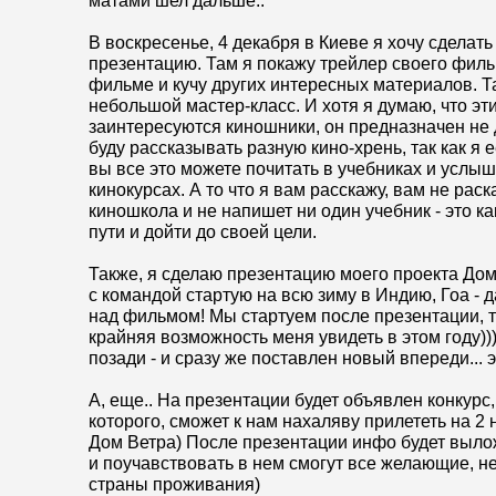
матами шел дальше..
В воскресенье, 4 декабря в Киеве я хочу сделать
презентацию. Там я покажу трейлер своего фил
фильме и кучу других интересных материалов. Т
небольшой мастер-класс. И хотя я думаю, что эт
заинтересуются киношники, он предназначен не 
буду рассказывать разную кино-хрень, так как я 
вы все это можете почитать в учебниках и услыш
кинокурсах. А то что я вам расскажу, вам не раск
киношкола и не напишет ни один учебник - это ка
пути и дойти до своей цели.
Также, я сделаю презентацию моего проекта Дом 
с командой стартую на всю зиму в Индию, Гоа - 
над фильмом! Мы стартуем после презентации, та
крайняя возможность меня увидеть в этом году))
позади - и сразу же поставлен новый впереди... э
А, еще.. На презентации будет объявлен конкурс
которого, сможет к нам нахаляву прилететь на 2 
Дом Ветра) После презентации инфо будет вылож
и поучавствовать в нем смогут все желающие, н
страны проживания)