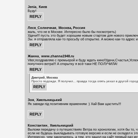
,
Jenia
Киев
Буду!
,
Леся_Солнечная
Москва, Россия
жаль, что не в Москве. Интересно было бы посмотреть)
Удачи!!! пусть это будет хорошим новым стартом для нового приключ
Зы. я отправляла как-то просьбу об открытке. А можно как-то адрес 
,
Жанна
www.zhanna1948.ru
Viter,поздравляю с премьерой и буду ждать кино!Удачи,Счастья,Успех
попутного ветра!!! А открытку я всё-таки НЕ ПОЛУЧИЛА!
,
Дмитрий
Москва
Просто подожди. Я получил... правда тогда опять уехал в другой город 
,
Зоя
Хмельницький
Як завжди під позитивним враженням :) Хай Вам щастить!!!
,
Константин
Хмельницкий
Выложи передачу о путешествиях Ветра по хронологии, хотя бы то, чт
если не будешь выкладывать готовую версию и если не охладел к эт
Интересно, чем закончилось, а тем, кто зашол на сайт первый раз и