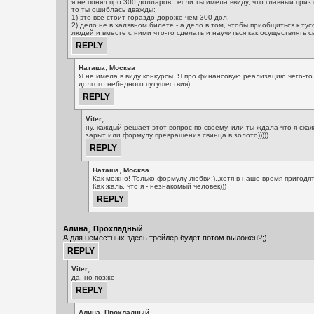
я не понял про 300 долларов.. если ты имела ввиду, что главный приз 
то ты ошиблась дважды:
1) это все стоит гораздо дороже чем 300 дол.
2) дело не в халявном билете - а дело в том, чтобы приобщиться к тус
людей и вместе с ними что-то сделать и научиться как осуществлять с
,
Наташа
Москва
Я не имела в виду конкурсы. Я про финансовую реализацию чего-то
долгого небедного путушествия)
,
Viter
ну, каждый решает этот вопрос по своему, или ты ждала что я ска
зарыт или формулу превращения свинца в золото)))))
,
Наташа
Москва
Как можно! Только формулу любви:)..хотя в наше время пригодя
Как жаль, что я - незнакомый человек)))
,
Алина
Прохладный
А для неместных здесь трейлер будет потом выложен?;)
,
Viter
да, но позже
,
Алина
Прохладный