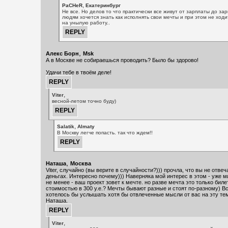
,
PaCHeR
Екатеринбург
Не все. Но делов то что практически все живут от зарплаты до зар
людям хочется знать как исполнять свои мечты и при этом не ход
на унылую работу..
,
Алекс Борн
Msk
А в Москве не собираешься проводить? Было бы здорово!
Удачи тебе в твоём деле!
,
Viter
весной-летом точно буду)
,
Salatik
Almaty
В Москву легче попасть. так что ждем!!
,
Наташа
Москва
Viter, случайно (вы верите в случайности?))) прочла, что вы не отвеч
деньгах. Интересно почему))) Наверняка мой интерес в этом - уже 
не менее - ваш проект зовет к мечте. но разве мечта это только биле
стоимостью в 300 у.е.? Мечты бывают разные и стоят по-разному) В
хотелось бы услышать хотя бы отвлеченные мысли от вас на эту тем
Наташа.
,
Viter