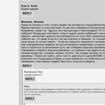
,
Ольга
Киев
Будем вдвоём.
,
Женечка
Москва
Никак не возьму в толк, отчего людям так интересно откуда Витер бер
Вернее причины-то они поясняют, но как они собираются использова
Например, скажет он: "Друзья, все мои доходы от фотографии!" И ч
найдена? Жаждущие повторить чужую судьбу разом побросают наси
офисах, напокупают дорогих фотоаппаратов и в путь! Все гениальное
поймете вы, что даже если все так как описано в примере, то станов
свою жизнь не осчастливить..."если вы спросите подлинного человек
вам определённые правила, но они не являются правилами, которым
просто нашёл их на жизненном пути, как собирают морские раковины
планировал собирать морские раковины, он собрался насладиться р
свежим воздухом, солнцем, морем, песком. Так, между прочим, он н
раковины." Нужно же гореть, жить чем-то, двигаться к цели ВСЕМИ с
выяснять кто откуда деньги берет, а свои прожигать по субботам в к
завидовать счастливым людям! Простите, если кого обидела...
,
TashaLuna
Kiev
поддерживаю!=)
,
Viter
подписываюсь под каждым словом! метафора про ракушки особенно п
не в том как зарабатываешь деньги(я не говорю сейчас про криминал),
ты их тратишь...