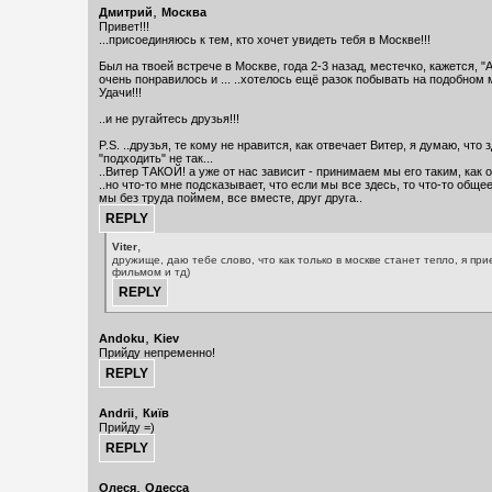
,
Дмитрий
Москва
Привет!!!
...присоединяюсь к тем, кто хочет увидеть тебя в Москве!!!
Был на твоей встрече в Москве, года 2-3 назад, местечко, кажется, 
очень понравилось и ... ..хотелось ещё разок побывать на подобном
Удачи!!!
..и не ругайтесь друзья!!!
P.S. ..друзья, те кому не нравится, как отвечает Витер, я думаю, что 
"подходить" не так...
..Витер ТАКОЙ! а уже от нас зависит - принимаем мы его таким, как он
..но что-то мне подсказывает, что если мы все здесь, то что-то обще
мы без труда поймем, все вместе, друг друга..
,
Viter
дружище, даю тебе слово, что как только в москве станет тепло, я прие
фильмом и тд)
,
Andoku
Kiev
Прийду непременно!
,
Andrii
Київ
Прийду =)
,
Олеся
Одесса