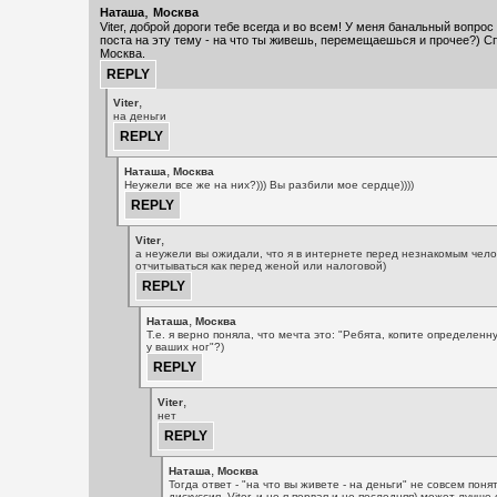
,
Наташа
Москва
Viter, доброй дороги тебе всегда и во всем! У меня банальный вопрос
поста на эту тему - на что ты живешь, перемещаешься и прочее?) С
Москва.
,
Viter
на деньги
,
Наташа
Москва
Неужели все же на них?))) Вы разбили мое сердце))))
,
Viter
а неужели вы ожидали, что я в интернете перед незнакомым чело
отчитываться как перед женой или налоговой)
,
Наташа
Москва
Т.е. я верно поняла, что мечта это: "Ребята, копите определен
у ваших ног"?)
,
Viter
нет
,
Наташа
Москва
Тогда ответ - "на что вы живете - на деньги" не совсем поня
дискуссия, Viter, и не я первая и не последняя) может лучш