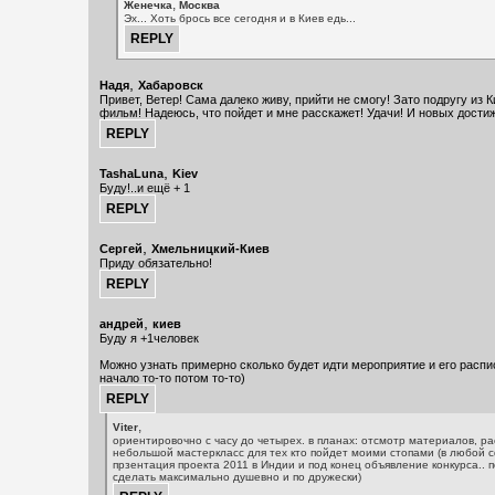
,
Женечка
Москва
Эх... Хоть брось все сегодня и в Киев едь...
,
Надя
Хабаровск
Привет, Ветер! Сама далеко живу, прийти не смогу! Зато подругу из 
фильм! Надеюсь, что пойдет и мне расскажет! Удачи! И новых дости
,
TashaLuna
Kiev
Буду!..и ещё + 1
,
Сергей
Хмельницкий-Киев
Приду обязательно!
,
андрей
киев
Буду я +1человек
Можно узнать примерно сколько будет идти мероприятие и его распи
начало то-то потом то-то)
,
Viter
ориентировочно с часу до четырех. в планах: отсмотр материалов, ра
небольшой мастеркласс для тех кто пойдет моими стопами (в любой 
прзентация проекта 2011 в Индии и под конец объявление конкурса.. 
сделать максимально душевно и по дружески)