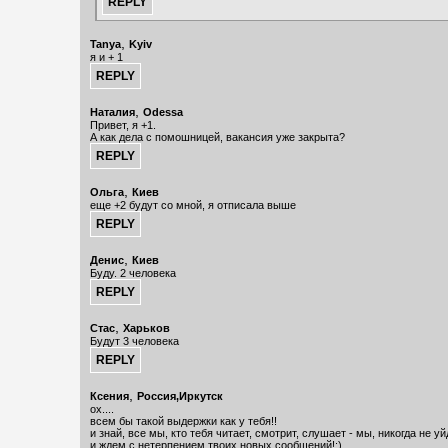
,
Tanya
Kyiv
я и + 1
,
Наталия
Odessa
Привет, я +1.
А как дела с помошницей, вакансия уже закрыта?
,
Ольга
Киев
еще +2 будут со мной, я отписала выше
,
Денис
Киев
Буду. 2 человека
,
Стас
Харьков
Будут 3 человека
,
Ксения
Россия,Иркутск
ох....
всем бы такой выдержки как у тебя!!
и знай, все мы, кто тебя читает, смотрит, слушает - мы, никогда не уй
и ждем с нетерпением твоих новых сообщений!:)