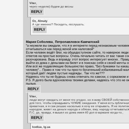
,
Viter
через неделю) будем до весны
,
Oz
Almaty
А где именно? Посидеть, послушать.
,
Мария Соболева
Петропавловск-Камчатский
"а неужели вы ожидали, что я в интернете перед незнакомым челове
отчитываться как перед женой или налоговой"
Если человек ведёт блог, на общедоступном сайте, то наверное лю
ответов на простые вопросы. Очень печально читать от вас такие с
разочарована. Ведь и вправду этот вопрос интересует многих.. Прав
выйти из дома с деньгами на билет и в поисках себя и своей мечты о
Или всё же подавляющие большенство право, "Без бумажки ты какаш
человек"... Право в том что ты просто богатенький избалованный мал
который даёт людям пустые надежды.. Так что же???
Надеюсь что ты не будешь снова отвечать по хамски, с сорказмом и
P.S. Я долго была вдохновлена твоими делами, надеюсь что это не 
пылью.
,
Viter
люди могут ожидать от меня что угодно. но я живу СВОЕЙ собственно
для того, чтобы оправдывать ЧУЖИЕ ожидания. У меня есть публичная
приватная, и я сам решаю насколько я хочу ее открывать. Я не полити
народом, живет на деньги народа и обязан, ему, народу отчитываться
П.С. да, правда, я вышел из дома имея 40 дол в кармане когда-то..
,
kodiua
lg.ua