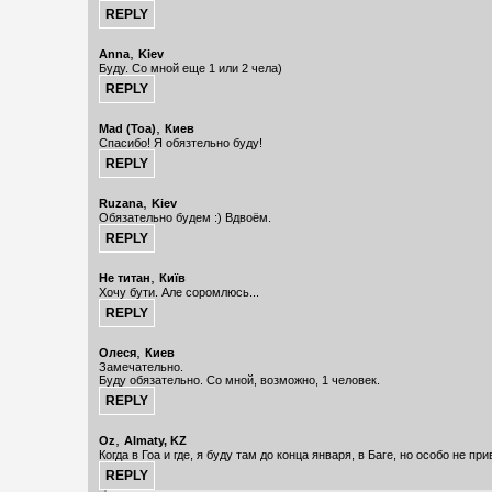
,
Anna
Kiev
Буду. Со мной еще 1 или 2 чела)
,
Mad (Toa)
Киев
Спасибо! Я обязтельно буду!
,
Ruzana
Kiev
Обязательно будем :) Вдвоём.
,
Не титан
Київ
Хочу бути. Але соромлюсь...
,
Олеся
Киев
Замечательно.
Буду обязательно. Со мной, возможно, 1 человек.
,
Oz
Almaty, KZ
Когда в Гоа и где, я буду там до конца января, в Баге, но особо не при