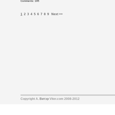
Comments: 195
1
2
3
4
5
6
7
8
9
Next >>
Copyright А.
Витэр
Viter.com 2008-2012