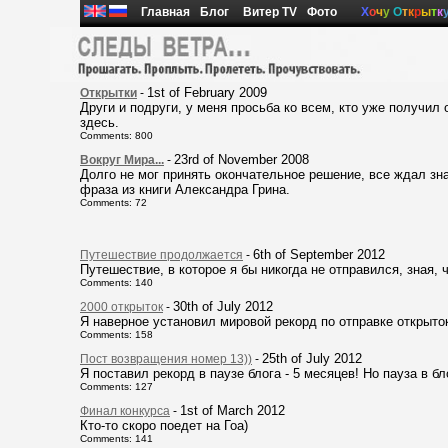
Главная
Блог
Витер TV
Фото
Х
о
ч
у
О
т
к
р
ы
т
к
1st of February 2009
Открытки
-
Други и подруги, у меня просьба ко всем, кто уже получил 
здесь.
Comments: 800
23rd of November 2008
Вокруг Мира...
-
Долго не мог принять окончательное решение, все ждал зн
фраза из книги Александра Грина.
Comments: 72
6th of September 2012
Путешествие продолжается
-
Путешествие, в которое я бы никогда не отправился, зная, 
Comments: 140
30th of July 2012
2000 открыток
-
Я наверное установил мировой рекорд по отправке открыто
Comments: 158
25th of July 2012
Пост возвращения номер 13))
-
Я поставил рекорд в паузе блога - 5 месяцев! Но пауза в бл
Comments: 127
1st of March 2012
Финал конкурса
-
Кто-то скоро поедет на Гоа)
Comments: 141