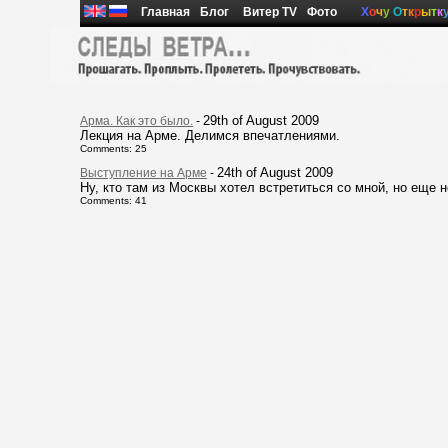
Главная
Блог
Витер TV
Фото
Х
о
ч
у
О
т
к
р
ы
т
к
29th of August 2009
Арма. Как это было.
-
Лекция на Арме. Делимся впечатлениями.
Comments: 25
24th of August 2009
Выступление на Арме
-
Ну, кто там из Москвы хотел встретиться со мной, но еще н
Comments: 41