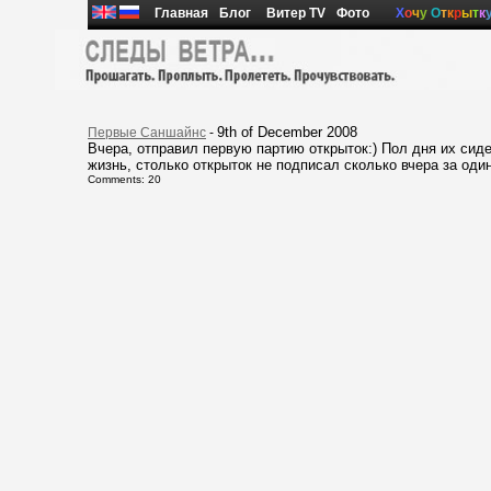
Главная
Блог
Витер TV
Фото
Х
о
ч
у
О
т
к
р
ы
т
к
9th of December 2008
Первые Саншайнс
-
Вчера, отправил первую партию открыток:) Пол дня их сид
жизнь, столько открыток не подписал сколько вчера за один
Comments: 20