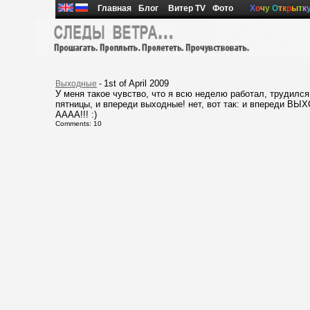
Главная
Блог
Витер TV
Фото
Х
о
ч
у
О
т
к
р
ы
т
к
1st of April 2009
Выходные
-
У меня такое чувство, что я всю неделю работал, трудился
пятницы, и впереди выходные! нет, вот так: и впереди ВЫХ
АААА!!! :)
Comments: 10