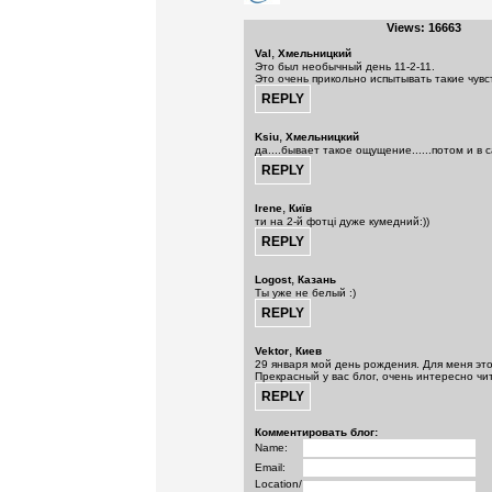
Views: 16663
,
Val
Хмельницкий
Это был необычный день 11-2-11.
Это очень прикольно испытывать такие чувст
,
Ksiu
Хмельницкий
да....бывает такое ощущение......потом и в 
,
Irene
Київ
ти на 2-й фотці дуже кумедний:))
,
Logost
Казань
Ты уже не белый :)
,
Vektor
Киев
29 января мой день рождения. Для меня это
Прекрасный у вас блог, очень интересно чи
Комментировать блог:
Name:
Email:
Location/