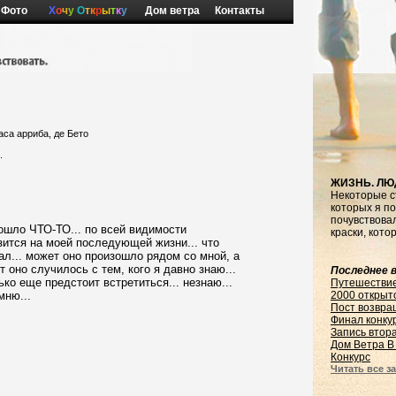
Фото
Х
о
ч
у
О
т
к
р
ы
т
к
у
Дом ветра
Контакты
каса арриба, де Бето
.
ЖИЗНЬ. ЛЮ
Некоторые с
которых я по
почувствовал
зошло ЧТО-ТО... по всей видимости
краски, кото
зится на моей последующей жизни... что
вал... может оно произошло рядом со мной, а
 оно случилось с тем, кого я давно знаю...
Последнее в
ко еще предстоит встретиться... незнаю...
Путешестви
мню...
2000 открыт
Пост возвра
Финал конку
Запись втор
Дом Ветра В
Конкурс
Читать все за