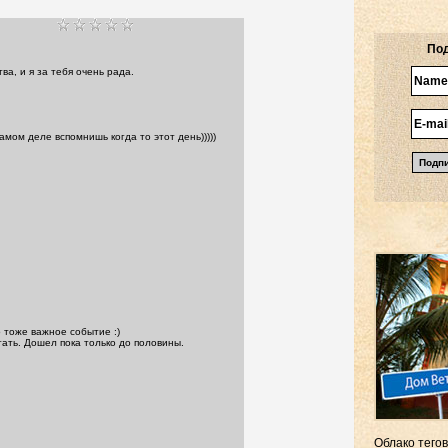
Под
ва, и я за тебя очень рада.
самом деле вспомнишь когда то этот день)))))
 тоже важное событие :)
тать. Дошел пока только до половины.
Облако тегов