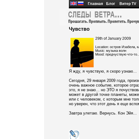
Главная
Блог
Витер TV
Чувство
29th of January 2009
Location: остров Изабела, 
Music: музыка волн
Mood: предчуствую что-то..
Я жду, я чувствую, я скоро узнаю...
Сегодня, 29 января 2009 года, прои
очень важное событие, которое отра
это, я не знаю... но ЭТО я почуство
может в другой точке планеты, может
или с человеком, с которым мне толь
но уверен, что этот день я еще вспо
Завтра улетаю. Вернусь. Кон Эйя...