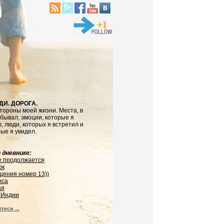
ДИ. ДОРОГА.
тороны моей жизни. Места, в
бывал, эмоции, которые я
, люди, которых я встретил и
рые я увидел.
 дневнике:
е продолжается
ок
щения номер 13))
рса
ая
 Индии
писи ...