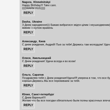
,
Nagora
Khmelnitskyi
Happy BIrthday!!! Take care.
{{{{WARM HUG}}}}
,
Dasha
Ukraine
З Днем народження))) Бажаю вибратися звідти цілим і неушкодженим
живим і з купою вражень
,
Александр
Киев
С днем рождения, Андрей! Пью за тебя! Держись там молодцом! Удач
,
Олеся
Хмельницкий
С Днем рождения! Удачи всегда и во всем!
,
Ольга
Саратов
Поздравляю тебя с Днем рождения!Удачи!Я уверена в том, что все б
хорошо.Держись.Мы все переживаем за тебя.
,
Юлия
Санкт-петербург
С Днем Варенья!!!!
Желаю что бы все поездки обязательно были полны красочных впеч