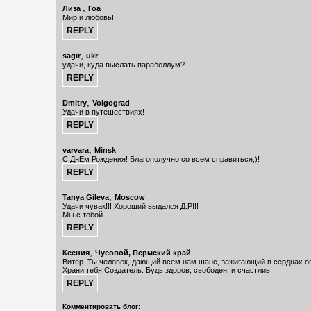
,
Лиза
Гоа
Мир и любовь!
,
sagir
ukr
удачи, куда выслать парабеллум?
,
Dmitry
Volgograd
Удачи в путешествиях!
,
varvara
Minsk
С ДнЁм Рождения! Благополучно со всем справиться;)!
,
Tanya Gileva
Moscow
Удачи чувак!!! Хороший выдался Д.Р!!!
Мы с тобой.
,
Ксения
Чусовой, Пермский край
Витер. Ты человек, дающий всем нам шанс, зажигающий в сердцах ог
Храни тебя Создатель. Будь здоров, свободен, и счастлив!
Комментировать блог: