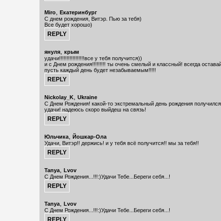
,
Miro
Екатеринбург
С днем рождения, Витэр. Пью за тебя)
Все будет хорошо)
,
януля
крым
удачи!!!!!!!!!!!!!!!!!все у тебя получится))
и с Днем рождения!!!!!!!!! ты очень смелый и классный! всегда остава
пусть каждый день будет незабываемым!!!!!
,
Nickolay_K
Ukraine
С Днем Рождения! какой-то экстремальный день рождения получился
удачи! надеюсь скоро выйдеш на связь!
,
Юльчика
Йошкар-Ола
Удачи, Витэр!! держись! и у тебя всё получится!! мы за тебя!!
,
Tanya
Lvov
С Днем Рождения...!!!:)Удачи Тебе...Береги себя...!
,
Tanya
Lvov
С Днем Рождения...!!!:)Удачи Тебе...Береги себя...!