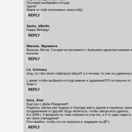
Поскорее выбирайся оттуда.
Удачи!
Ждем от тебя позитивных новостей))
,
Sasha
bBerlin
Happy Birthday!
,
Максим
Мурманск
Выпьем, Витэр. Сегодня встречаемся с бывшими одноклассниками и
выпьем.
,
Lil
Germany
omg, nu i den dnem rojdeniya'u tebya!!! и я почему-то уже не удивлена:)
с днем! чтобы выбрался оттуда живым и здоровым!!!!!!! остальное от 
будь!:)
,
Irene
Kiev
Ещё раз с Днём Рождения!!!
Надеюсь завтра уже будешь в Хургаде жив и здоров и сможешь при
поздравления от друзей. Буду молиться, чтобы завтра всё удалось.
А в 2009 г. 4 февраля ты тоже побывал в участке, и 5-го один сидел в
же такое совпадение!
Постарайся, чтобы это не перешло в традицию на ДР:)