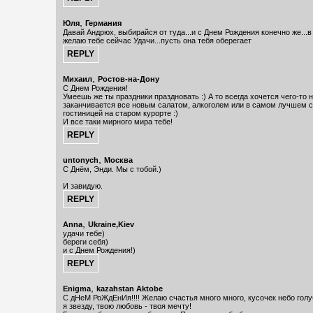
,
Юля
Германия
Давай Андрюх, выбирайся от туда...и с Днем Рождения конечно же...
желаю тебе сейчас Удачи...пусть она тебя оберегает
,
Михаил
Ростов-на-Дону
С Днем Рождения!
Умеешь же ты праздники праздновать :) А то всегда хочется чего-то 
заканчивается все новым салатом, алкоголем или в самом лучшем 
гостиницей на старом курорте :)
И все таки мирного мира тебе!
,
untonych
Москва
С Днём, Энди. Мы с тобой.)
И завидую.
,
Anna
Ukraine,Kiev
удачи тебе)
береги себя)
и с Днем Рождения!)
,
Enigma
kazahstan Aktobe
С дНеМ РоЖдЕнИя!!!! Желаю счастья много много, кусочек небо голу
я звезду, твою любовь - твоя мечту!