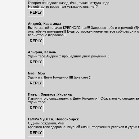
Говорил же неделю назад, блин, тикать оттуда надо.
Ну сейчас-то вроде там устаканилось, нет?
,
Андрей
Караганда
Выпил за тебя стакан КРЕПКОГО чая!!! Здоровья тебе и огромной УД
она тебе не помешает!!! Будь осторожен иначе мы все собирёмся и 
всей стране Фараонов!!!
,
Альфия
Казань
Удачи тебе,Андрей!С прошедшим днем рождения!:)
,
Nadi
Mow
Удачи и с Днем Рождения !!!! take care ))
,
Павел
Харьков, Украина
Извини что с опозданием, с Днём Рождения!) Обязательно сегодня за
Удачи тебе!
,
ГаММа ЧуВсТв
Новосибирск
С Днем рождения, Viter!
Крепкого тебе здоровья, вкусной жизни, творческих успехов и удачи 