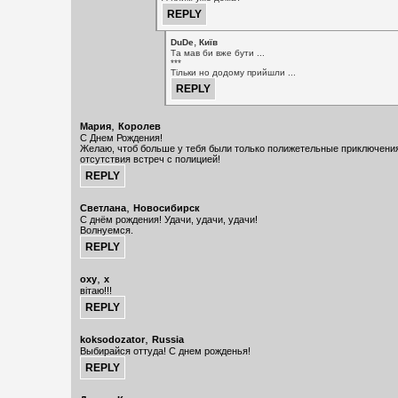
,
DuDe
Київ
Та мав би вже бути ...
***
Тільки но додому прийшли ...
,
Мария
Королев
С Днем Рождения!
Желаю, чтоб больше у тебя были только полижетельные приключения
отсутствия встреч с полицией!
,
Светлана
Новосибирск
С днём рождения! Удачи, удачи, удачи!
Волнуемся.
,
oxy
x
вітаю!!!
,
koksodozator
Russia
Выбирайся оттуда! C днем рожденья!