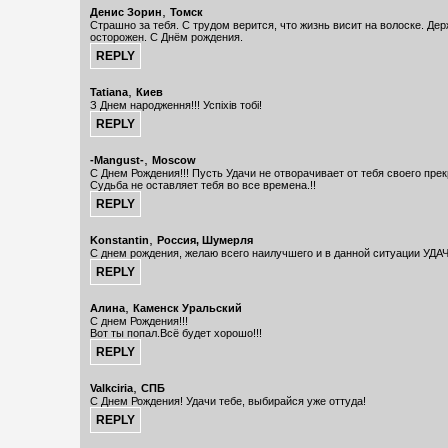
,
Денис Зорин
Томск
Страшно за тебя. С трудом верится, что жизнь висит на волоске. Дер
осторожен. С Днём рождения.
,
Tatiana
Киев
З Днем народження!!! Успіхів тобі!
,
-Mangust-
Moscow
С Днем Рождения!!! Пусть Удачи не отворачивает от тебя своего прек
Судьба не оставляет тебя во все времена.!!
,
Konstantin
Россия, Шумерля
С днем рождения, желаю всего наилучшего и в данной ситуации УДА
,
Алина
Каменск Уральский
С днем Рождения!!!
Вот ты попал.Всё будет хорошо!!!
,
Valkciria
СПБ
С Днем Рождения! Удачи тебе, выбирайся уже оттуда!