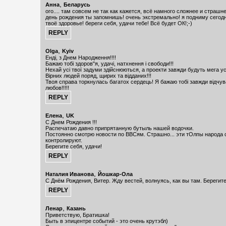
,
Анна
Беларусь
ого.... там совсем не так как кажется, всё намного сложнее и страшнее
день рождения ты запомнишь! очень экстремально! я подниму сегодн
твоё здоровье! береги себя, удачи тебе! Всё будет ОК!;-)
,
Olga
Kyiv
Енді, з Днем Народження!!!!
Бажаю тобі здоров"я, удачі, натхнення і свободи!!!
Нехай усі твої задуми здійснюються, а проекти завжди будуть мега ус
Вірних людей поряд, щирих та відданих!!!
Твоя справа торкнулась багатох сердець! Я бажаю тобі завжди відчува
любов!!!!!
,
Елена
UK
C Днем Рождения !!!
Распечатаю давно припрятанную бутыль нашей водочки.
Постоянно смотрю новости по ВВСям. Страшно... эти тОлпы народа 
контролируют.
Берегите себя, удачи!
,
Наталия Иванова
Йошкар-Ола
С Днём Рождения, Витер. Жду вестей, волнуясь, как вы там. Берегите
,
Ленар
Казань
Приветствую, Братишка!
Быть в эпицентре событий - это очень крутэбл)