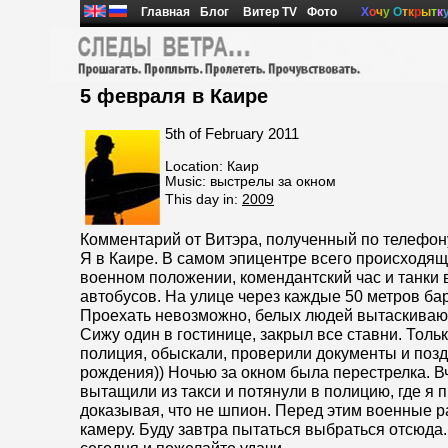
Главная
Блог
Витер TV
Фото
Х
о
ч
у
О
т
к
р
ы
т
к
5 февраля в Каире
5th of February 2011
Location: Каир
Music: выстрелы за окном
This day in:
2009
Комментарий от Витэра, полученный по телефон
Я в Каире. В самом эпицентре всего происходящ
военном положении, комендантский час и танки 
автобусов. На улице через каждые 50 метров ба
Проехать невозможно, белых людей вытаскиваю
Сижу один в гостинице, закрыл все ставни. Толь
полиция, обыскали, проверили документы и поз
рождения)) Ночью за окном была перестрелка. 
вытащили из такси и потянули в полицию, где я п
доказывая, что не шпион. Перед этим военные р
камеру. Буду завтра пытаться выбраться отсюда