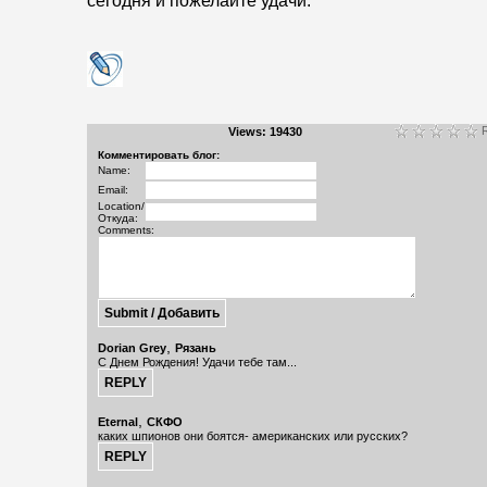
сегодня и пожелайте удачи.
R
Views: 19430
Комментировать блог:
Name:
Email:
Location/
Откуда:
Comments:
,
Dorian Grey
Рязань
С Днем Рождения! Удачи тебе там...
,
Eternal
СКФО
каких шпионов они боятся- американских или русских?