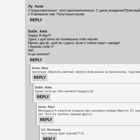
,
Лу
Киев
Страшноватенько- зато оригинальненько. С днем рождения!Приезжа
с 8 февраля там. Попутешествуем
,
DuDe
Київ
Happy B-day!!!
Удачі, і щоб вона не полиишала тебе ніколи!
Вірних друзів, щоб як і удача, були з тобою поруч завжди!
І бережи себе !!!
МИ
А що випити?
,
Irene
Kiev
пропоную зібратись ввечері і випити всім разом за іменинника, тоді еф
,
DuDe
Київ
Їдемо пити до Светланкіної подруги )))
,
Irene
Kiev
Молодці:)) А я раптом згадала про заникану пляшку Мартіні. От зар
неї. Чого не зробиш заради друга:)
,
Lil
Germany
bez menya vypit' sobralis'?!:D