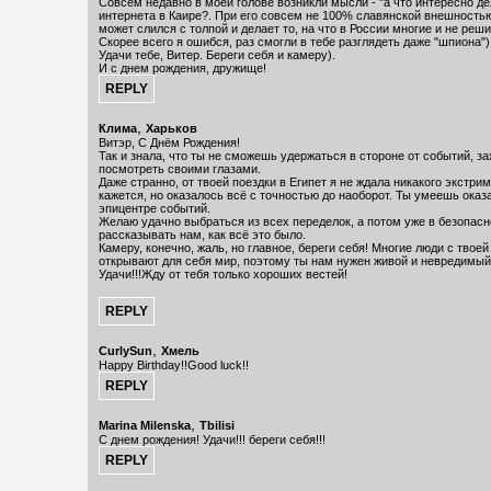
Совсем недавно в моей голове возникли мысли - "а что интересно де
интернета в Каире?. При его совсем не 100% славянской внешностью
может слился с толпой и делает то, на что в России многие и не реши
Скорее всего я ошибся, раз смогли в тебе разглядеть даже "шпиона")
Удачи тебе, Витер. Береги себя и камеру).
И с днем рождения, дружище!
,
Клима
Харьков
Витэр, С Днём Рождения!
Так и знала, что ты не сможешь удержаться в стороне от событий, з
посмотреть своими глазами.
Даже странно, от твоей поездки в Египет я не ждала никакого экстрим
кажется, но оказалось всё с точностью до наоборот. Ты умеешь оказ
эпицентре событий.
Желаю удачно выбраться из всех переделок, а потом уже в безопас
рассказывать нам, как всё это было.
Камеру, конечно, жаль, но главное, береги себя! Многие люди с тво
открывают для себя мир, поэтому ты нам нужен живой и невредимый
Удачи!!!Жду от тебя только хороших вестей!
,
CurlySun
Хмель
Happy Birthday!!Good luck!!
,
Marina Milenska
Tbilisi
С днем рождения! Удачи!!! береги себя!!!