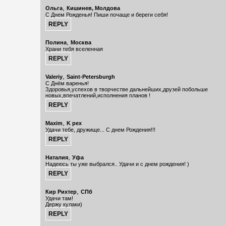
,
Ольга
Кишинев, Молдова
С Днем Рожденья! Пиши почаще и береги себя!
,
Полина
Москва
Храни тебя вселенная
,
Valeriy
Saint-Petersburgh
С Днём варенья!
Здоровья,успехов в творчестве дальнейших,друзей побольше
новых,впечатлений,исполнения планов !
,
Maxim
K pex
Удачи тебе, дружище... С днем Рождения!!!
,
Наталия
Уфа
Надеюсь ты уже выбрался.. Удачи и с днем рождения! )
,
Кир Рихтер
СПб
Удачи там!
Держу кулаки)