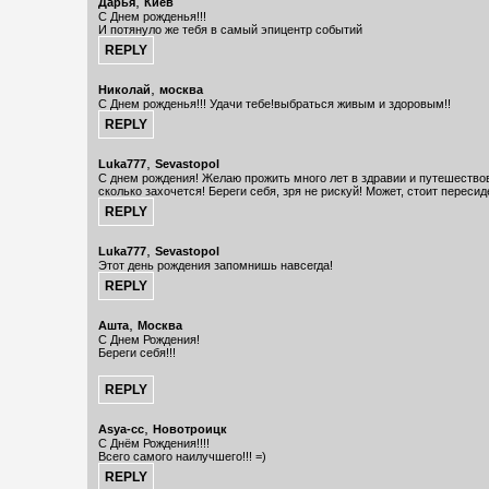
,
Дарья
Киев
С Днем рожденья!!!
И потянуло же тебя в самый эпицентр событий
,
Николай
москва
С Днем рожденья!!! Удачи тебе!выбраться живым и здоровым!!
,
Luka777
Sevastopol
С днем рождения! Желаю прожить много лет в здравии и путешествов
сколько захочется! Береги себя, зря не рискуй! Может, стоит пересид
,
Luka777
Sevastopol
Этот день рождения запомнишь навсегда!
,
Ашта
Москва
С Днем Рождения!
Береги себя!!!
,
Asya-cc
Новотроицк
С Днём Рождения!!!!
Всего самого наилучшего!!! =)