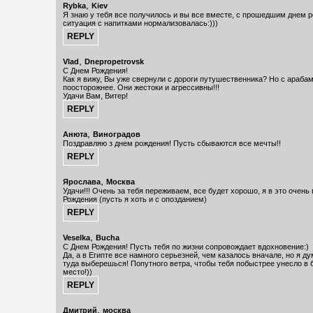
,
Rybka
Kiev
Я знаю у тебя все получилось и вы все вместе, с прошедшим днем 
ситуация с напитками нормализовалась:)))
,
Vlad
Dnepropetrovsk
С Днем Рождения!
Как я вижу, Вы уже свернули с дороги путушественника? Но с араба
поосторожнее. Они жестоки и агрессивны!!!
Удачи Вам, Витер!
,
Анюта
Виноградов
Поздравляю з днем рождения! Пусть сбываются все мечты!!
,
Ярослава
Москва
Удачи!!! Очень за тебя переживаем, все будет хорошо, я в это очень
Рождения (пусть я хоть и с опозданием)
,
Veselka
Bucha
С Днем Рождения! Пусть тебя по жизни сопровождает вдохновение:)
Да, а в Египте все намного серьезней, чем казалось вначале, но я ду
туда выберешься! Попутного ветра, чтобы тебя побыстрее унесло в 
место!))
,
Дмитрий
москва