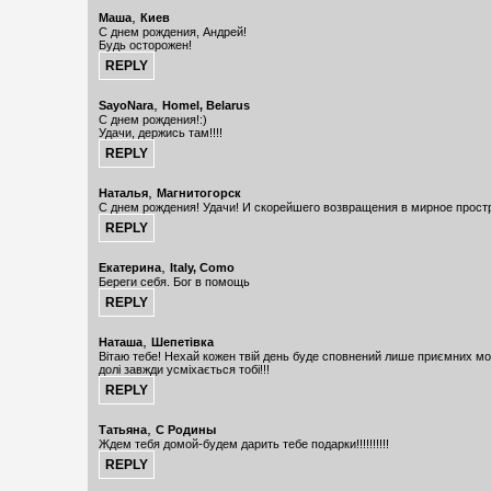
,
Маша
Киев
С днем рождения, Андрей!
Будь осторожен!
,
SayoNara
Homel, Belarus
С днем рождения!:)
Удачи, держись там!!!!
,
Наталья
Магнитогорск
С днем рождения! Удачи! И скорейшего возвращения в мирное прост
,
Екатерина
Italy, Como
Береги себя. Бог в помощь
,
Наташа
Шепетівка
Вітаю тебе! Нехай кожен твій день буде сповнений лише приємних мом
долі завжди усміхається тобі!!!
,
Татьяна
С Родины
Ждем тебя домой-будем дарить тебе подарки!!!!!!!!!!