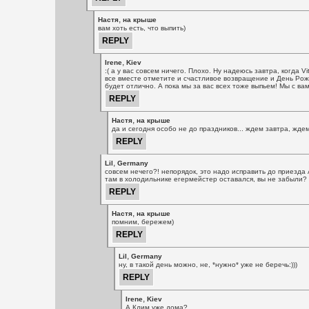
,
Настя
на крыше
вам хоть есть, что выпить)
,
Irene
Kiev
:( а у вас совсем ничего. Плохо. Ну надеюсь завтра, когда Vi
все вместе отметите и счастливое возвращение и День Рож
будет отлично. А пока мы за вас всех тоже выпьем! Мы с вам
,
Настя
на крыше
да и сегодня особо не до праздников... ждем завтра, жде
,
Lil
Germany
совсем нечего?! непорядок, это надо исправить до приезда А
там в холодильнике егермейстер оставался, вы не забыли?
,
Настя
на крыше
помним, бережем)
,
Lil
Germany
ну, в такой день можно, не, *нужно* уже не беречь:)))
,
Irene
Kiev
А Клим уже дома?