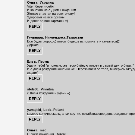
,
Ольга
Украина
Viter, береги себя!
И конечно же с Днём Рождения!
Желаю счастья на всю голову!
Здоровья на все органы!
И денег во все карманы =)
,
Гульнара
Нижнекамск,Татарстан
Все будет хорошо) потом будешь вспоминать и смеяться)))
Держись!
,
Елвъ
Пермь
Удачи тебе! *и понесло же твою буйную голову в самый центр бури..*
И с днем рождения конечно же. Переживаем за тебя, выберись оттуд
людям)
,
stels88
Vinnitsa
с Днем Рождения и удачи =)
,
yamajski
Lodz, Poland
камеру конечно жаль, а так крутяк. незабываемое день рождения вр
,
Ольга
msc
С днем рождения, Витер!!!