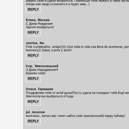
Бериге себя и удачи выбраться. Поменьше тебе бывать в таких жутк
(когда уже люди успокоются и будет мир...)
,
Елена
Москва
С Днем Рождения!
Удачно выбраться!
,
sonrisa
Хм
Feliz cumpleaños, amigo))))) Que toda tu vida sea llena de aventuras, pe
buenas)))) Salud, suerte y amor!
,
Ігор
Хмельницький
З Днем Народження!!!
Бережи себе!
,
Олеся
Германия
Поздравляю тебя от всей души!Пусть удача не покидает тебя.Ещё ж
благополучно выбраться оттуда.
,
jul
moscow
мужчины...вечно вас тянет найти себе приключений) happy bithday!