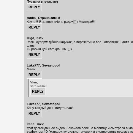
Пустыня впечатляет
,
tonka
Страна зимы!
Круто!!! Я за всех о4ень рада=)))) Молодци!!!!
,
Olga
Kiev
Ролік -супер!!! Дійсно надихає, а пережити це все - справжнє щастя. 
шанс!
Ти робиш цей світ кращим! )))
,
Luka777
Sevastopol
Мало!..
,
Viter
чего мало?
,
Luka777
Sevastopol
Хочу каждый день видеть вас!
,
Irene
Kiev
Ура! долгожданное видео! Закачала себе на мобилку и смотрела в м
эффектом 4D (маршрутку сильно трясло и я словно опять неслась н