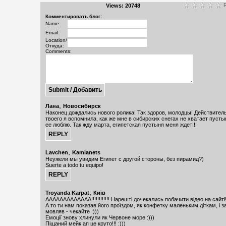
R
Views: 20748
Комментировать блог:
Name:
Email:
Location/
Откуда:
Comments:
,
Лана
Новосибирск
Наконец дождались нового ролика! Так здоров, молодцы! Действитель
твоего я вспомнила, как же мне в сибирских снегах не хватает пустын
ее люблю. Так жду марта, египетская пустыня меня ждет!!!
,
Lavchen
Kamianets
Неужели мы увидим Египет с другой стороны, без пирамид?)
Suerte a todo tu equipo!
,
Troyanda Karpat
Київ
ААААААААААААА!!!!!!!!!!!! Нарешті дочекались побачити відео на сайті!
А то ти нам показав його проїздом, як конфетку маленьким діткам, і з
мовляв - чекайте :)))
Емоції знову хлинули як Червоне море :)))
Піщаний мейк ап це круто!!! :)))