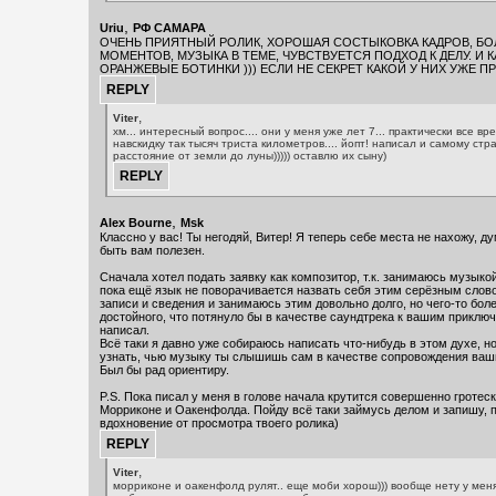
,
Uriu
РФ САМАРА
ОЧЕНЬ ПРИЯТНЫЙ РОЛИК, ХОРОШАЯ СОСТЫКОВКА КАДРОВ, БО
МОМЕНТОВ, МУЗЫКА В ТЕМЕ, ЧУВСТВУЕТСЯ ПОДХОД К ДЕЛУ. И К
ОРАНЖЕВЫЕ БОТИНКИ ))) ЕСЛИ НЕ СЕКРЕТ КАКОЙ У НИХ УЖЕ ПР
,
Viter
хм... интересный вопрос.... они у меня уже лет 7... практически все вре
навскидку так тысяч триста километров.... йопт! написал и самому стр
расстояние от земли до луны))))) оставлю их сыну)
,
Alex Bourne
Msk
Классно у вас! Ты негодяй, Витер! Я теперь себе места не нахожу, д
быть вам полезен.
Сначала хотел подать заявку как композитор, т.к. занимаюсь музыкой
пока ещё язык не поворачивается назвать себя этим серёзным сло
записи и сведения и занимаюсь этим довольно долго, но чего-то бол
достойного, что потянуло бы в качестве саундтрека к вашим приключ
написал.
Всё таки я давно уже собираюсь написать что-нибудь в этом духе, н
узнать, чью музыку ты слышишь сам в качестве сопровождения ва
Был бы рад ориентиру.
P.S. Пока писал у меня в голове начала крутится совершенно гротес
Морриконе и Оакенфолда. Пойду всё таки займусь делом и запишу, 
вдохновение от просмотра твоего ролика)
,
Viter
морриконе и оакенфолд рулят.. еще моби хорош))) вообще нету у мен