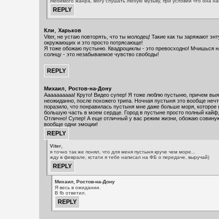
любимого жанра, могу слушать любую музыку, при условии что она на
,
Кли
Харьков
Viter, не устаю повторять, что ты молодец! Такие как ты заряжают эн
окружающих и это просто потрясающе!
Я тоже обожаю пустыню. Квадроциклы - это превосходно! Мчишься н
солнцу - это незабываемое чувство свободы!
,
Михаил
Ростов-на-Дону
Аааааааааа! Круто! Видео супер! Я тоже люблю пустыню, причем выя
неожиданно, после похожего трипа. Ночная пустыня это вообще нечт
поразило, что понравилась пустыня мне даже больше моря, которое 
большую часть в моем сердце. Город в пустыне просто полный кайф
Отлично! Супер! А еще отличный у вас режим жизни, обожаю совиную
вообще одни эмоции!
,
Viter
я точно так же понял, что для меня пустыня круче чем море...
жду в феврале, кстати я тебе написал на ФБ о передаче, выручай)
,
Михаил
Ростов-на-Дону
Я весь в ожидании.
В fb ответил.