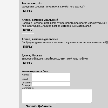
,
Ростислав
ukr
да чуваки...респект и уважуха..как-бы то с вами,а?
,
Алина
каменск-уральский
Всегда с нетерпением ждем от вас нового,всё всегда увлекательно и
познавательно.Спасибо вам за интересные материалы!!!
,
Алина
каменск-уральский
Вы будете дико смеяться.но хочется узнать:чем вы там питаетесь?)))
,
Диана
Москва
здоровский ролик такой)жалко, что такой короткий =))
Комментировать блог:
Name:
Email:
Location/
Откуда:
Comments: