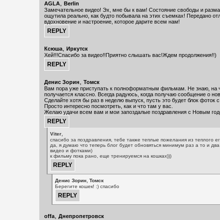
,
AGLA
Berlin
Замечательное видео! Эх, мне бы к вам! Состояние свободы и разма
ощутила реально, как будто побывала на этих съемках! Передано от
вдохновение и настроение, которое дарите всем нам!
,
Ксюша
Иркутск
Хей!!!Спасибо за видео!!Приятно слышать вас!Ждем продолжения!!)
,
Денис Зорин
Томск
Вам пора уже приступать к полноформатным фильмам. Не знаю, на ч
получается классно. Всегда радуюсь, когда получаю сообщение о но
Сделайте хотя бы раз в неделю выпуск, пусть это будет блок фоток 
Просто интересно посмотреть, как и что там у вас.
Желаю удачи всем вам и мои запоздалые поздравления с Новым год
,
Viter
спасибо за поздравления, тебе также теплые пожелания из теплого ег
да, я думаю что теперь блог будет обновяться минимум раз а то и два
видео и фотками)
к фильму пока рано, еще тренируемся на кошках)))
,
Денис Зорин
Томск
Берегите кошек! :) спасибо
,
offa
Днепропетровск