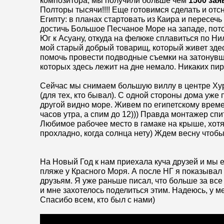
композитора, мы получили больше чем
1500 зая
Полторы тысячи!!!! Еще готовимся сделать и отс
Египту: в планах стартовать из Каира и пересеч
достичь Большое Песчаное Море на западе, пото
Юг к Асуану, откуда на фелюке сплавиться по Ни
мой старый добрый товарищ, который живет зде
помочь провести подводные съемки на затонувш
которых здесь лежит на дне немало. Никаких пир
Сейчас мы снимаем большую виллу в центре Ху
(для тех, кто бывал). С одной стороны дома уже 
другой видно море. Живем по египетскому време
часов утра, а спим до 12))) Правда монтажер спит
Любимое рабочее место в гамаке на крыше, хот
прохладно, когда солнца нету) Ждем весну чтобы
На Новый Год к нам приехала куча друзей и мы е
пляже у Красного Моря. А после НГ я показыва
друзьям. Я уже раньше писал, что больше за вс
и мне захотелось поделиться этим. Надеюсь, у м
Спасибо всем, кто был с нами)