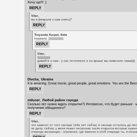
Хочу ще!!! :)
,
Viter
вы в феврале к нам опять)?
,
Troyanda Karpat
Київ
Іншаала :))))))))))))))))
,
Viter
))))))))))))))
давайте к нам - у нас потеплело и на крыше мы повесили гамак)))
,
Divcha
Ukraine
It is amazing. Great movie, great people, great emotions. You are the Bes
,
olduser
Любой район города
Сколько лет нужно ждать открытки?) Интересно, что будет раньше - 
получение обещанного?
,
Viter
это зависит от того сколько тебе лет сейчас и сколько осталось до пен
по делу: сейчас у меня лежит несколько тысяч открыток которые нужно
очередь желающих - огромная, где именно в этой очереди ты, я незна