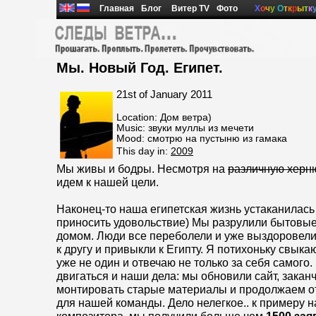
Главная
Блог
Витер TV
Фото
Х
о
ч
у
О
т
к
р
ы
т
к
Мы. Новый Год. Египет.
21st of January 2011
Location: Дом ветра)
Music: звуки муллы из мечети
Mood: смотрю на пустыню из гамака
This day in:
2009
Мы живы и бодры. Несмотря на
различную хер
идем к нашей цели.
Наконец-то наша египетская жизнь устаканилась
приносить удовольствие) Мы разрулили бытовы
домом. Люди все переболели и уже выздоровели,
к другу и привыкли к Египту. Я потихоньку свыкаю
уже не один и отвечаю не только за себя самого
двигаться и наши дела: мы обновили сайт, закан
монтировать старые материалы и продолжаем о
для нашей команды. Дело нелегкое.. к примеру н