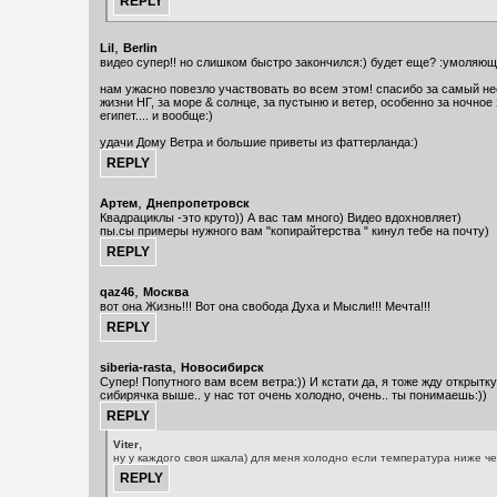
,
Lil
Berlin
видео супер!! но слишком быстро закончился:) будет еще? :умоляю
нам ужасно повезло участвовать во всем этом! спасибо за самый н
жизни НГ, за море & солнце, за пустыню и ветер, особенно за ночное 
египет.... и вообще:)
удачи Дому Ветра и большие приветы из фаттерланда:)
,
Артем
Днепропетровск
Квадрациклы -это круто)) А вас там много) Видео вдохновляет)
пы.сы примеры нужного вам "копирайтерства " кинул тебе на почту)
,
qaz46
Москва
вот она Жизнь!!! Вот она свобода Духа и Мысли!!! Мечта!!!
,
siberia-rasta
Новосибирск
Супер! Попутного вам всем ветра:)) И кстати да, я тоже жду открытку:
сибирячка выше.. у нас тот очень холодно, очень.. ты понимаешь:))
,
Viter
ну у каждого своя шкала) для меня холодно если температура ниже чем