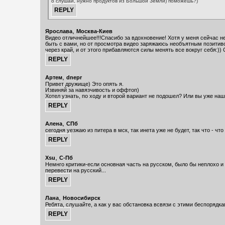
о слушай, нужно продуктов из Большой Земли) поможешь?)
,
Ярослава
Москва-Киев
Видео отличнейшее!!!Спасибо за вдохновение! Хотя у меня сейчас н
быть с вами, но от просмотра видео заряжаюсь необъятным позитив
через край, и от этого прибавляются силы менять все вокруг себя:))
,
Артем
dnepr
Привет дружище) Это опять я.
Извиняй за навязчивость и оффтоп)
Хотел узнать, по ходу и второй вариант не подошел? Или вы уже наш
,
Алена
СПб
cегодня уезжаю из питера в мск, так инета уже не будет, так что - чт
,
Xsu
C-Пб
Немнго критики-если основная часть на русском, было бы неплохо и
перевести на русский...
,
Лана
Новосибирск
Ребята, слушайте, а как у вас обстановка всвязи с этими беспорядк