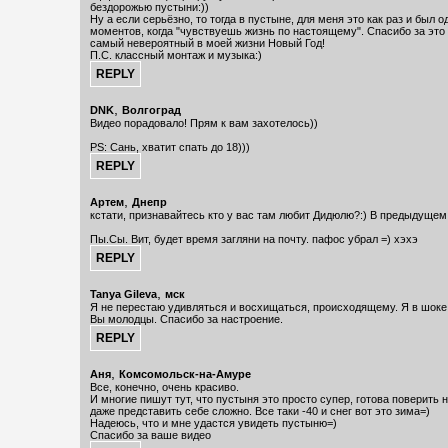
бездорожью пустыни:))
Ну а если серьёзно, то тогда в пустыне, для меня это как раз и был о
моментов, когда "чувствуешь жизнь по настоящему". Спасибо за это
самый невероятный в моей жизни Новый Год!
П.С. классный монтаж и музыка:)
,
DNK
Волгоград
Видео порадовало! Прям к вам захотелось))
PS: Сань, хватит спать до 18)))
,
Артем
Днепр
кстати, признавайтесь кто у вас там любит Дидюлю?:) В предыдущем
Пы.Сы. Вит, будет время загляни на почту. пафос убрал =) хэхэ
,
Tanya Gileva
мск
Я не перестаю удивляться и восхищаться, происходящему. Я в шоке,
Вы молодцы. Спасибо за настроение.
,
Аня
Комсомольск-на-Амуре
Все, конечно, очень красиво.
И многие пишут тут, что пустыня это просто супер, готова поверить н
даже представить себе сложно. Все таки -40 и снег вот это зима=)
Надеюсь, что и мне удастся увидеть пустыню=)
Спасибо за ваше видео