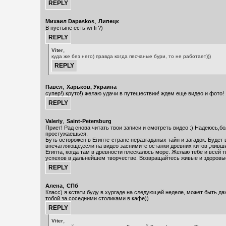
,
Михаил Dapaskos
Липецк
В пустыне есть wi-fi ?)
,
Viter
куда же без него) правда когда песчаные бури, то не работает)))
,
Павел
Харьков, Украина
супер!) круто!) желаю удачи в путешествии! ждем еще видео и фото!
,
Valeriy
Saint-Petersburg
Приет! Рад снова читать твои записи и смотреть видео :) Надеюсь,б
простужаешься.
Буть осторожен в Египте-стране неразгаданых тайн и загадок. Будет
впечатляюще,если на видео заснимите останки древних китов ,живш
Египта, когда там в древности плескалось море. Желаю тебе и всей 
успехов в дальнейшем творчестве. Возвращайтесь живые и здоровы
,
Алена
СПб
Класс) я кстати буду в хургаде на следующей неделе, может быть да
тобой за соседними столиками в кафе))
,
Viter