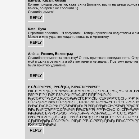
,
adward
Kazan, Russia
Ко мне пришла открытка, кажется из Боливии, висит на двери офиса 
Каюсь, во время не сообщил :-)
Спасибо, амиго!
,
Kate
Буча
Огромное спасибо!!! Я получила!!! Теперь приклеила над столом и см
Может и мне удастся когда-то попасть в Аргентину...
,
Алёна
Россия, Волгоград
Спасибо огромное за открытку! Очень приятная неожиданность! Отк
мой муж на мое имя, а я об этом ничего не знала... Поэтому получив
была приятно удивлена!
,
Р СѓСЃР»Р°РЅ
РЎСѓРјС‹, РЈРєСЂР°РёРЅР°
РџСЂРёРІРµС‚! РЇ РїРѕР»СѓС‡РёР» РѕС‚ С‚РµР±СЏ РѕС‚РєСЂС‹С‚Рє
РЅР°Р·Р°Рґ! РќР° РЅРµР№ РїР»СЏР¶ РЇРјР°Р№РєРё!
РљСЂР°СЃРѕС‚Р°:).РџСЂРµРґСЃС‚Р°РІСЊ, СЏРЅРІР°СЂСЊ, Р·Р° Рѕ
СЃРЅРµРіР° РїРѕ СЃР°РјРѕРµ..., РІРѕР·РІСЂР°С‰Р°СЋСЃСЊ РёР· Рѕ
РєРѕС‚РѕСЂС‹Р№ РїСЂРѕРІРµР» РІ РЅРµРґРµР»СЊРЅРѕРј РїРµС?Р
РїРѕ РљР°СЂРїР°С‚СЃРєРёРј РіРѕСЂР°Рј, РїР°Р»СЊС†С‹ СЃР»РµРіР
РїРѕРјРѕСЂРѕР¶РµРЅС‹, РіРѕСЂР»Рѕ РіСѓРґРёС‚.... Р° С‚СѓС‚ РЅР°
РєР»Р°РІРёР°С‚СѓСЂРµ....РєСѓСЃРѕС‡РµРє Р»РµС‚Р°. Р? СЃСЂР°Р·С
С‚РµРїР»РµРµ СЃС‚Р°Р»Рѕ. РќРµР·Р°Р±С‹РІР°РµРјРѕРµ РІРѕСЃРїРѕР
РЎРїР°СЃРёР±Рѕ!