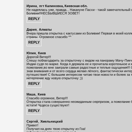
,
Ирина
пгт Калиновка, Киевская обл.
Не надеялась уже, правда... Накануне Пасхи - такой замечательный 
Боливии!!НЕСБЫВШИЕСЯ ЗОВЕТ!
,
Дария
Алматы
Вчера пришла открытка с кактусами из Боливии! Первая в моей колле
страны. Огромное спасибо ^^
,
Юлия
Киев
Дорогой Витер!!!
Спешу поблагодарить за открыточку с видом на панораму Мачу-Пикч
Индии судя по марке. Когда я держала ее и прочитала коротенькое 
пожелание,во мне заиграли самые радостные и теплые ощущения!!! 
знак внимания и от всего сердца желаю лёгкого, фантастически инте
путешествия! С большим интересом читаю твои новости и болею за т
нетерпение жду новую открыточку ;))
,
Маша
Киев
Спасибо огромное, Витер!!!
Открытка стала совершенно неожиданным сюрпризом, а пожелание б
кстати! Чудеса существуют!
,
Сергей
Хмельницкий
Привет!
Получил на днях твою открытку из Гоа!