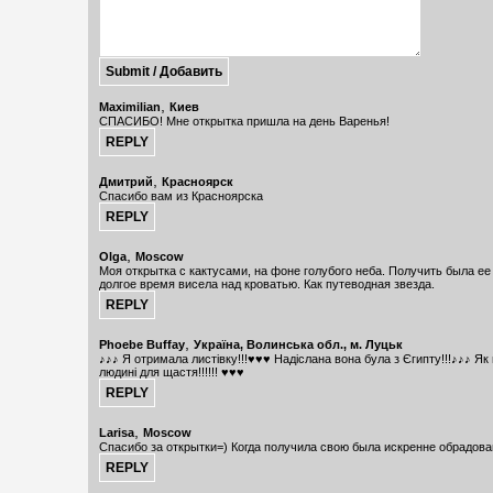
,
Maximilian
Киев
СПАСИБО! Мне открытка пришла на день Варенья!
,
Дмитрий
Красноярск
Спасибо вам из Красноярска
,
Olga
Moscow
Моя открытка с кактусами, на фоне голубого неба. Получить была ее
долгое время висела над кроватью. Как путеводная звезда.
,
Phoebe Buffay
Україна, Волинська обл., м. Луцьк
♪♪♪ Я отримала листівку!!!♥♥♥ Надіслана вона була з Єгипту!!!♪♪♪ Як
людині для щастя!!!!!! ♥♥♥
,
Larisa
Moscow
Спасибо за открытки=) Когда получила свою была искренне обрадова