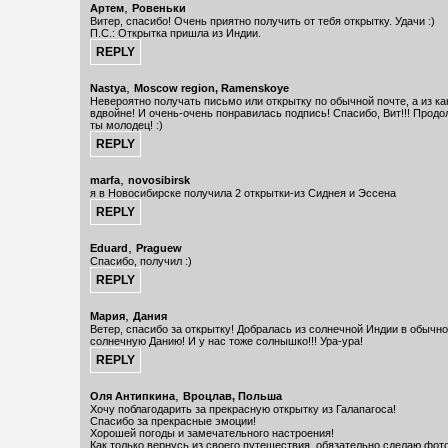
,
Артем
Ровеньки
Витер, спасибо! Очень приятно получить от тебя открытку. Удачи :)
П.С.: Открытка пришла из Индии.
,
Nastya
Moscow region, Ramenskoye
Невероятно получать письмо или открытку по обычной почте, а из ка
вдвойне! И очень-очень понравилась подпись! Спасибо, Вит!!! Продо
ты молодец! :)
,
marfa
novosibirsk
я в Новосибирске получила 2 открытки-из Сиднея и Эссена
,
Eduard
Praguew
Спасибо, получил :)
,
Мария
Дания
Ветер, спасибо за открытку! Добралась из солнечной Индии в обычн
солнечную Данию! И у нас тоже солнышко!!! Ура-ура!
,
Оля Антипкина
Вроцлав, Польша
Хочу поблагодарить за прекрасную открытку из Галапагоса!
Спасибо за прекрасные эмоции!
Хорошей погоды и замечательного настроения!
Как только вернусь из своего путешествия, обязательно сделаю фото