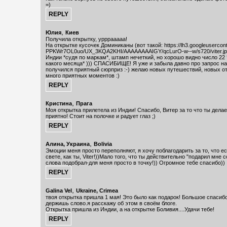
=)
,
Юлия
Киев
Получила открытку, урррааааа!
На открытке кусочек Доминиканы (вот такой: https://lh3.googleusercon
PPKWr7OL0uo/UX_3KQA2KHI/AAAAAAAAIGY/qcLurO-w--w/s720/viter.jpe
Индии *судя по маркам*, штамп нечеткий, но хорошо видно число 22 
какого месяца* ))) СПАСИБИЩЕ! Я уже и забыла давно про запрос на
получился приятный сюрприз :-) желаю новых путешествий, новых от
много приятных моментов :)
,
Кристина
Прага
Моя открытка прилетела из Индии! Спасибо, Витер за то что ты делае
приятно! Стоит на полочке и радует глаз ;)
,
Алина, Украина
Bolivia
Эмоции меня просто переполняют, я хочу поблагодарить за то, что ес
свете, как ты, Viter!))Мало того, что ты действительно "подарил мне с
слова подобрал-для меня просто в точку!)) Огромное тебе спасибо))
,
Galina Vel
Ukraine, Crimea
твоя открытка пришла 1 мая! Это было как подарок! Большое спасибо
держишь слово.я расскажу об этом в своём блоге.
Открытка пришла из Индии, а на открытке Боливия....Удачи тебе!