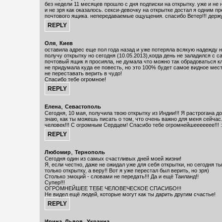
без недели 11 месяцев прошло с дня подписки на открытку. уже и не н
и не зря как оказалось. секси-девочку на открытке достал я одним п
почтового ящика. непередаваемые ощущения. спасибо Ветер!!! держу
,
Оля
Киев
оставила адрес еще пол года назад и уже потеряла всякую надежду н
получу открытку но сегодня (10.05.2013),когда день не заладился с с
почтовый ящик я просияла, не думала что можно так обрадоваться к
не придумала куда ее повесть, но это 100% будет самое видное мест
не переставать верить в чудо!
Спасибо тебе огромное!
,
Елена
Севастополь
Сегодня, 10 мая, получила твою открытку из Индии!!! Я растрогана д
знаю, как ты можешь писать о том, что очень важно для меня сейча
человек!!! С огромным Сердцем! Спасибо тебе огромнейшеееееее!!! :
,
Любомир
Тернополь
Сегодня один из самых счастливых дней моей жизни!
Я, если честно, даже не ожидал уже для себя открытки, но сегодня т
только открытку, а веру!! Вот я уже перестал был верить, но зря)
Столько эмоций - словами не передать!!! Да и ещё Таиланд!!
Супер!!!
ОГРОМНЕЙШЕЕ ТЕБЕ ЧЕЛОВЕЧЕСКОЕ СПАСИБО!!!
Не видел ещё людей, которые могут как ты дарить другим счастье!
,
Ирина, Львов
Украина