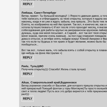
,
Любаша
Санкт-Петербург
Витер, привет. Ты большой молодец!! :) Япросто давным-давно, а точ
тебе написать и отблагодарить за твою открытку, которую я ждала окол
наконец, когда я ее уже и ждать забыла, она пришла...Это было тем 
Египта, но изображена на ней Австралия. Так вот, я конечно же, как и
хотела путешествовать=) И вот после этого проходит месяц, я внез
собеседование для работы крупье на американском круизном лайнере
думашь, куда они меня посылают...в Сидней....вот так вот твоя откры
меня знаком, причем очень важным...за пол года плавания повидала 
дома в отпуске, в октябре опять пойдем вокруг Южной Америке и Фра
так что если ты будешь в тех краях и будет желание, можно было бы
пообщаться...
Вот так вот...только жаль, что забыла взять с собой открытку в плав
где-нибудь на фоне Австралии =)
,
Pavlu
Тула,ЦФО
Получила открытку))) Спасибо! Жизнь стала лучше)
,
Айша
Ставропольский край,Буденновск
Витер,огромное спасибо от Василия, для которого пришла открытка и
ней прекрасный Поющий фонтан у горы Монтжуик)Ты просто волшебн
свет и тепло людям! Пусть все это добро вернется к тебе приумнож
раз!)))