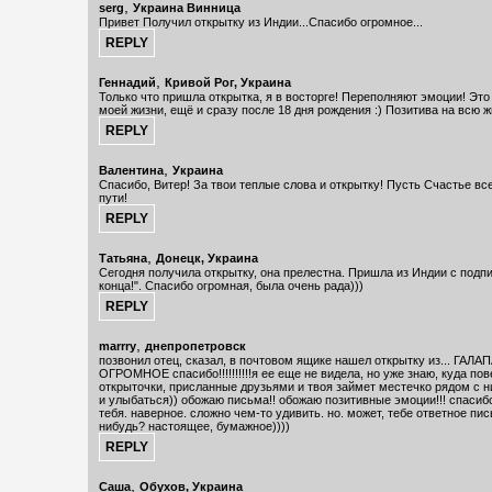
,
serg
Украина Винница
Привет Получил открытку из Индии...Спасибо огромное...
,
Геннадий
Кривой Рог, Украина
Только что пришла открытка, я в восторге! Переполняют эмоции! Это
моей жизни, ещё и сразу после 18 дня рождения :) Позитива на всю ж
,
Валентина
Украина
Спасибо, Витер! За твои теплые слова и открытку! Пусть Счастье вс
пути!
,
Татьяна
Донецк, Украина
Сегодня получила открытку, она прелестна. Пришла из Индии с подп
конца!". Спасибо огромная, была очень рада)))
,
marrry
днепропетровск
позвонил отец, сказал, в почтовом ящике нашел открытку из... ГАЛАП
ОГРОМНОЕ спасибо!!!!!!!!!!я ее еще не видела, но уже знаю, куда пов
открыточки, присланные друзьями и твоя займет местечко рядом с н
и улыбаться)) обожаю письма!! обожаю позитивные эмоции!!! спасибо!!
тебя. наверное. сложно чем-то удивить. но. может, тебе ответное пи
нибудь? настоящее, бумажное))))
,
Саша
Обухов, Украина