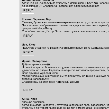
Аэээ! Только что получила открытку с Доминиканы! Круть!))) Довольна
одни емоции...!!! Спасибо за настроение!!!Спасиииииииииибо!!!
,
Ксения
Украина, Бар
Сегодня, буквально только-что открываю ящик и тут, о чудо, открыто
Плюс еще и с изображением того места, куда я так мечтаю когда-ниб
прекрасный Мачу-Пикчу!
Спасибо огромное, Ветер! За те, такие нужные и правильные слова, з
,
Ира
Киев
Получила открытку из Индии! На открытке парусник из Санта круза)))
,
Ирина
Запорожье
Доброе время суток)))
На моей открытке Боливия с ее удивительными солончаками и какту
удивительное рядом. Надпись на открытке оказалась пророческой, с
меня приятно удивляет жизнь.
Марки Индийские, а штамп не смгла прочитать, но точно знаю куда п
Украина,Запорожье)))
Спасибо Вам за этот замечтательный день)))
,
Анна
Киев
спасибо огромное!
сегодня сидела на работе и грустила, а позвонил папа, расссказал, 
открытку в почтовом ящике и до конца дня с моего лица не сходила у