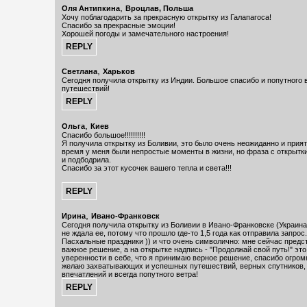
,
Оля Антипкина
Вроцлав, Польша
Хочу поблагодарить за прекрасную открытку из Галапагоса!
Спасибо за прекрасные эмоции!
Хорошей погоды и замечательного настроения!
,
Светлана
Харьков
Сегодня получила открытку из Индии. Большое спасибо и попутного 
путешествий!
,
Ольга
Киев
Спасибо большое!!!!!!!!!!
Я получила открытку из Боливии, это было очень неожиданно и прият
время у меня были непростые моменты в жизни, но фраза с открытк
и подбодрила.
Спасибо за этот кусочек вашего тепла и света!!!
,
Ирина
Ивано-Франковск
Сегодня получила открытку из Боливии в Ивано-Франковске (Украина
не ждала ее, потому что прошло где-то 1,5 года как отправила запрос
Пасхальные праздники )) и что очень символично: мне сейчас предс
важное решение, а на открытке надпись - "Продолжай свой путь!" эт
уверенности в себе, что я принимаю верное решение, спасибо огромн
желаю захватывающих и успешных путешествий, верных спутников
впечатлений и всегда попутного ветра!