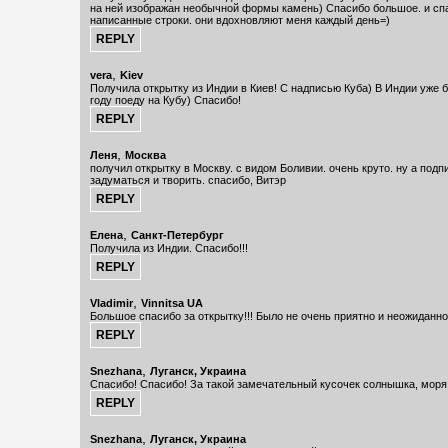
на ней изображан необычной формы камень) Спасибо большое. и сп
написанные строки. они вдохновляют меня каждый день=)
,
vera
Kiev
Получила открытку из Индии в Киев! С надписью Куба) В Индии уже б
году поеду на Кубу) Спасибо!
,
Леня
Москва
получил открытку в Москву. с видом Боливии. очень круто. ну а подп
задуматься и творить. спасибо, Витэр
,
Елена
Санкт-Петербург
Получила из Индии. Спасибо!!!
,
Vladimir
Vinnitsa UA
Большое спасибо за открытку!!! Было не очень приятно и неожиданно
,
Snezhana
Луганск, Украина
Спасибо! Спасибо! За такой замечательный кусочек солнышка, моря, 
,
Snezhana
Луганск, Украина