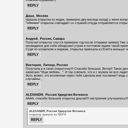
Спасибо огромное=)
,
Даша
Москва
пришла открытка из индии, примерно два месяца назад) у меня вопро
"обложки" открытки совпадает со страной откуда отправляется откры
,
Андрей
Россия, Самара
Получил открытку спустя примерно год после отправки заявки) Уже з
неожиданно для себя обнаружил утром в почтовом ящике такой прия
Судя по штемпелю и маркам, открытка приехала из Египта меньше ч
,
Виктория
Липецк, Россия
Получила и я свою открыточку!!! Спасибо большое, Ветер!! Такое дело
написано "Ищи любовь...". И так совпало, что и с мужем не все лади
быть может, это вселенная через тебя сделала мне послание? ведь 
случайны...
,
ALEXANDR
Россия Удмуртия Воткинск
АААА, спасибо большое открытка дошла!!!! настроение улучшилось!!!
,
ALEXANDR
Россия Удмуртия Воткинск
открытка пришла из ПЕРУ!