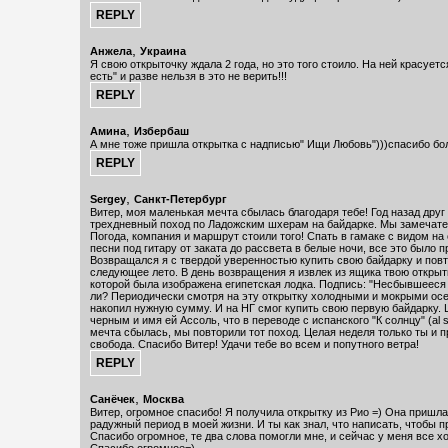
,
Анжела
Украина
Я свою открыточку ждала 2 года, но это того стоило. На ней красует
есть" и разве нельзя в это не верить!!!
,
Амина
Избербаш
А мне тоже пришла открытка с надписью" Ищи Любовь")))спасибо бо
,
Sergey
Санкт-Петербург
Витер, моя маленькая мечта сбылась благодаря тебе! Год назад друг
трехдневный поход по Ладожским шхерам на байдарке. Мы замечате
Погода, компания и маршрут стоили того! Спать в гамаке с видом на
песни под гитару от заката до рассвета в белые ночи, все это было 
Возвращался я с твердой уверенностью купить свою байдарку и повт
следующее лето. В день возвращения я извлек из ящика твою открытк
которой была изображена египетская лодка. Подпись: "Несбывшееся з
ли? Периодически смотря на эту открытку холодными и мокрыми ос
накопил нужную сумму. И на НГ смог купить свою первую байдарку. 
черным и имя ей Ассоль, что в переводе с испанского "К солнцу" (al 
мечта сбылась, мы повторили тот поход. Целая неделя только ты и п
свобода. Спасибо Витер! Удачи тебе во всем и попутного ветра!
,
Санёчек
Москва
Витер, огромное спасибо! Я получила открытку из Рио =) Она пришл
радужный период в моей жизни. И ты как знал, что написать, чтобы п
Спасибо огромное, те два слова помогли мне, и сейчас у меня все х