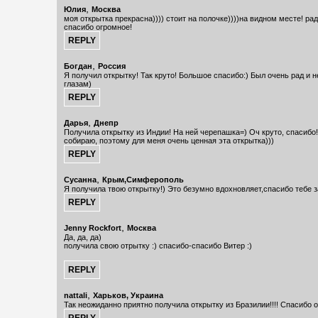
,
Юлия
Москва
моя открытка прекрасна)))) стоит на полочке))))на видном месте! рад
спасибо огромное!
,
Богдан
Россия
Я получил открытку! Так круто! Большое спасибо:) Был очень рад и 
глазам)
,
Дарья
Днепр
Получила открытку из Индии! На ней черепашка=) Оч круто, спасибо
собираю, поэтому для меня очень ценная эта открытка)))
,
Сусанна
Крым,Симферополь
Я получила твою открытку!) Это безумно вдохновляет,спасибо тебе за
,
Jenny Rockfort
Москва
Да, да, да)
получила свою отрытку :) спасибо-спасибо Витер :)
,
nattali
Харьков, Украина
Так неожиданно приятно получила открытку из Бразилии!!!! Спасибо о