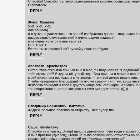
Спасибо! Спасибо! За такой замечательный кусочек солнышка, моря, 
Галапагосы...
,
Женя
Харьков
УРА! УРА! УРА!
она пришла)
и я даже не удивляюсь, что на ней изображена дорога... ведь именно
раздумываю о путешествии) и очень радует надпись)
мне очень хочется в нее верить)
ВСЕ БУДЕТ!!!
Витер, ты же волшебник? пускай у всех все будет...
,
obesbash
Красноярск
Витер, твоя открытка пришла мне в мае, ты подписал её "Продолжай
тебе огромное!!! Я ждала её целый год!!! Она пришла в момент серь
моей жизни, она послужила мне знаком, что я всё делаю правильно, 
Я тебе невероятно благодарна! Ни что не сравнится с тем, когда част
человека приходит к тебе с другого конца земного шара! Бесконечно 
то невероятное счастье, которое ты смог мне доставить!:))))))
,
Владимир Борисович
Житомир
Андрей ,большое спасибо за открытку , все супер !!!!!
,
Саша
Hmelnitsky
Спасибо за открытку Витер) пришла давненько , был тогда в армии п
и был приятно удивлен))) тогда не было возможности отписать) но б
желаю тебе новых вдохновлений для будущих приключений) !!