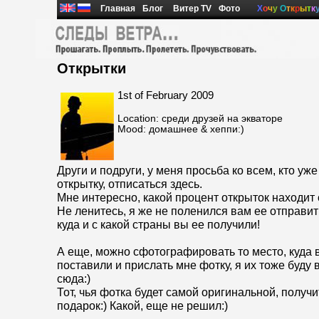
Главная
Блог
Витер TV
Фото
Х
о
ч
у
О
т
к
р
ы
т
к
Открытки
1st of February 2009
Location: среди друзей на экваторе
Mood: домашнее & хеппи:)
Други и подруги, у меня просьба ко всем, кто уж
открытку, отписаться здесь.
Мне интересно, какой процент открыток находит 
Не ленитесь, я же не поленился вам ее отправить
куда и с какой страны вы ее получили!
А еще, можно сфотографировать то место, куда 
поставили и прислать мне фотку, я их тоже буду
сюда:)
Тот, чья фотка будет самой оригинальной, получи
подарок:) Какой, еще не решил:)