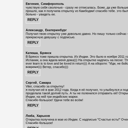
,
Евгения
Симферополь
чувствую себя сволочью - сразу не отписалась. Боже, да уже больш
прошло, как я получила открытку из Камбоджи! спасибо тебе. это был
больно - увидеть ее.
,
Александр
Екатеринбург
Получил твою открытку уже довольно давно. Но пишу только сейчас 
прекрасную девушку с подписью.
,
Катюша
Брянск
В Брянск тоже пришла открытка. Из Индии. Это было в ноябре 2011 г
Испании, а она ждала меня дома))) На открытке надпись на песке: The
ever learn is to love and be loved in return))) А на обороте: "Иди, не бо
вовремя))) Ветер, спасибо)))
,
Сергей
Самара
Viter, спасибо за открытку!
я получил её в мае 2012 года. Когда я её получил, то улыбнулся и по
проделала такой долгий путь. А ты не поленился отправить её! Откры
Индии, на ней три индийских марки.
Спасибо большое! Удачи тебе во всём!
,
Люба
Харьков
Открытка получена в мае из Индии. С надписью "Счастье есть!" Оче
Спасибо большое!