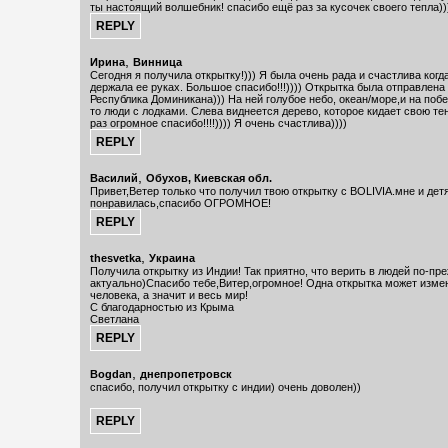
ты настоящий волшебник! спасибо ещё раз за кусочек своего тепла))
,
Ирина
Винница
Сегодня я получила открытку!))) Я была очень рада и счастлива когда
держала ее руках. Большое спасибо!!!)))) Открытка была отправлена
Республика Доминикана))) На ней голубое небо, океан/море,и на побе
то люди с лодками. Слева виднеется дерево, которое кидает свою тен
раз огромное спасибо!!!!)))) Я очень счастлива))))
,
Василий
Обухов, Киевская обл.
Привет,Ветер только что получил твою открытку с BOLIVIA.мне и дет
понравилась,спасибо ОГРОМНОЕ!
,
thesvetka
Украина
Получила открытку из Индии! Так приятно, что верить в людей по-пр
актуально)Спасибо тебе,Витер,огромное! Одна открытка может изме
человека, а значит и весь мир!
С благодарностью из Крыма
Светлана
,
Bogdan
днепропетровск
спасибо, получил открытку с индии) очень доволен))