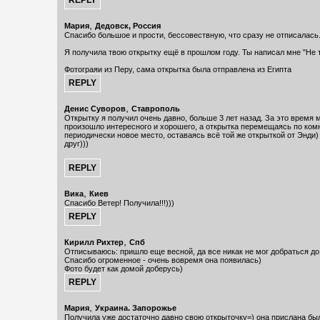
,
Мария
Дедовск, Россия
Спасибо большое и прости, бессовествную, что сразу не отписалась
Я получила твою открытку ещё в прошлом году. Ты написал мне "Не 
Фотограяи из Перу, сама открытка была отправлена из Египта
,
Денис Суворов
Ставрополь
Открытку я получил очень давно, больше 3 лет назад. За это время 
произошло интересного и хорошего, а открытка перемещаясь по комн
периодически новое место, оставаясь всё той же открыткой от Энди)
друг)))
,
Вика
Киев
Спасибо Ветер! Получила!!!)))
,
Кирилл Рихтер
Спб
Отписываюсь: пришло еще весной, да все никак не мог добраться до 
Спасибо огроменное - очень вовремя она появилась)
Фото будет как домой доберусь)
,
Мария
Украина. Запорожье
Получила уже достаточно давно свою открыточку=) она прислана бы