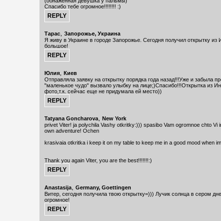
(обнажённая девушка у пальмы)
Спасибо тебе огромное!!!!!!!! :)
,
Тарас
Запорожье, Украина
Я живу в Украине в городе Запорожье. Сегодня получил открытку из 
большое!
,
Юлия
Киев
Отправляла заявку на открытку порядка года назад!!!Уже и забыла пр
"маленькое чудо" вызвало улыбку на лице;)Спасибо!!!Открытка из И
фото,т.к. сейчас еще не придумала ей место))
,
Tatyana Goncharova
New York
privet Viter! ja polychila Vashy otkritky:))) spasibo Vam ogromnoe chto Vi i
own adventure! Ochen
krasivaia otkritka i keep it on my table to keep me in a good mood when im 
Thank you again Viter, you are the best!!!!!!!:)
,
Anastasija
Germany, Goettingen
Витер, сегодня получила твою открытку=))) Лучик солнца в сером дн
огромное!