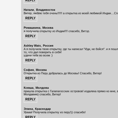
,
Натали
Владивосток
Витер, люблю тебя очень!!!!!! а открытка из моей любимой Индии....Спа
,
Ромашкина
Москва
я получила открытку из Индии!!!! спасибо, Витэр.
,
Ashley Wats
Россия
А я получила твою открытку, где ты написал "Иди, не бойся". и я пошл
то, что дал поверить в себя!
удачи тебе во всем :)
,
София
Москва
Открытка из Перу добралась до Москвы! Спасибо, Витер!
,
Ксюша
Молдова
пришла открытка с Галапагосских островов! издалека прямо ко мне,
Молдавию) спасибо, Витер!
,
Элина
Краснодар
Урааа! Получила открытку из перу!)) спасибо!