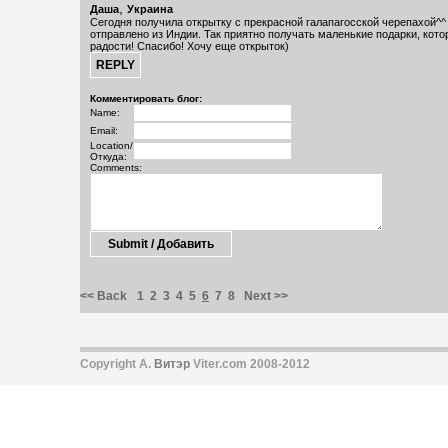
,
Даша
Украина
Сегодня получила открытку с прекрасной галапагосской черепахой^^
отправлено из Индии. Так приятно получать маленькие подарки, кот
радости! Спасибо! Хочу еще открыток)
Комментировать блог:
Name:
Email:
Location/
Откуда:
Comments:
<< Back
1
2
3
4
5
6
7
8
Next >>
Copyright А.
Витэр
Viter.com 2008-2012