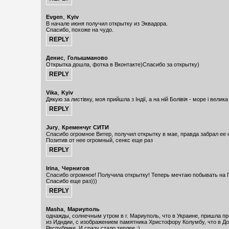
,
Evgen
Kyiv
В начале июня получил открытку из Эквадора.
Спасибо, похоже на чудо.
,
Денис
Голышманово
Открытка дошла, фотка в Вконтакте)Спасибо за открытку)
,
Vika
Kyiv
Дякую за листівку, моя прийшла з Індії, а на ній Болівія - море і велик
,
Jury
Кременчуг СИТИ
Спасибо огромное Витер, получил открытку в мае, правда забрал ее не
Позитив от нее огромный, сенкс еще раз
,
Irina
Чернигов
Спасибо огромное! Получила открытку! Теперь мечтаю побывать на 
Спасибо еще раз)))
,
Masha
Мариуполь
однажды, солнечным утром в г. Мариуполь, что в Украине, пришла п
из Идндии, с изображением памятника Христофору Колумбу, что в Д
Республике. И сразу стало теплее :)