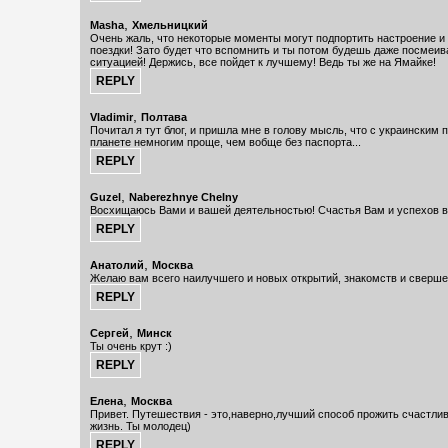
,
Masha
Хмельницкий
Очень жаль, что некоторые моменты могут подпортить настроение и
поездки! Зато будет что вспомнить и ты потом будешь даже посмеив
ситуацией! Держись, все пойдет к лучшему! Ведь ты же на Ямайке!
,
Vladimir
Полтава
Почитал я тут блог, и пришла мне в голову мысль, что с украинским 
планете немногим проще, чем вобще без паспорта...
,
Guzel
Naberezhnye Chelny
Восхищаюсь Вами и вашей деятельностью! Счастья Вам и успехов во
,
Анатолий
Москва
Желаю вам всего наилучшего и новых открытий, знакомств и сверше
,
Сергей
Минск
Ты очень крут :)
,
Елена
Москва
Привет. Путешествия - это,наверно,лучший способ прожить счастли
жизнь. Ты молодец)