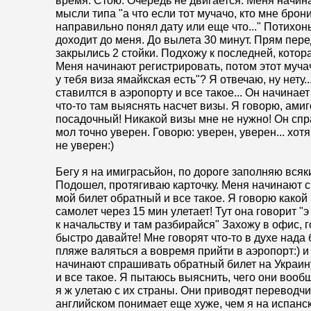
время. Стою. Очередь не двигается. Меня начи
мысли типа "а что если тот мучачо, кто мне брон
направильно понял дату или еще что..." Потихонь
доходит до меня. До вылета 30 минут. Прям пер
закрылись 2 стойки. Подхожу к последней, котор
Меня начинают регистрировать, потом этот муча
у тебя виза ямайкская есть"? Я отвечаю, ну нету..
ставилтся в аэропорту и все такое... Он начинает
что-то там выяснять насчет визы. Я говорю, амиг
посадочный! Никакой визы мне не нужно! Он спр
мол точно уверен. Говорю: уверен, уверен... хот
не уверен:)
Бегу я на имиграсьйон, по дороге заполняю всяк
Подошел, протягиваю карточку. Меня начинают с
мой билет обратный и все такое. Я говорю какой 
самолет через 15 мин улетает! Тут она говорит "э 
к начальству и там разбирайся" Захожу в офис, 
быстро давайте! Мне говорят что-то в духе нада
пляже валяться а вовремя прийти в аэропорт:) и
начинают спрашивать обратный билет на Украину
и все такое. Я пытаюсь выяснить, чего они вообщ
я ж улетаю с их страны. Они приводят переводчи
английском понимает еще хуже, чем я на испанск