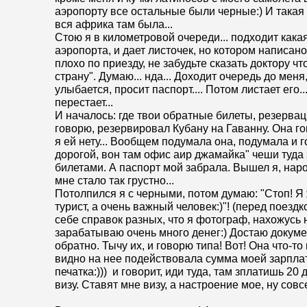
аэропорту все остальные были черные:) И такая т
вся африка там была...
Стою я в километровой очереди... подходит кака
аэропорта, и дает листочек, но котором написано
плохо по приезду, не забудьте сказать доктору ч
страну". Думаю... нда... Доходит очередь до мен
улыбается, просит паспорт.... Потом листает его.
перестает...
И началось: где твои обратные билеты, резервац
говорю, резервировал Кубану на Гаванну. Она го
я ей нету... Вообщем подумала она, подумала и г
дорогой, вон там офис аир джамайка" чеши туда
билетами. А паспорт мой забрала. Вышел я, народ
мне стало так грустно...
Потолпился я с черными, потом думаю: "Стоп! Я 
турист, а очень важный человек:)"! (перед поездк
себе справок разных, что я фотограф, нахожусь н
зарабатываю очень много денег:) Достаю докум
обратно. Тычу их, и говорю типа! Вот! Она что-то 
видно на нее подействовала сумма моей зарпла
печатка:))) и говорит, иди туда, там зплатишь 20 
визу. Ставят мне визу, а настроение мое, ну совс