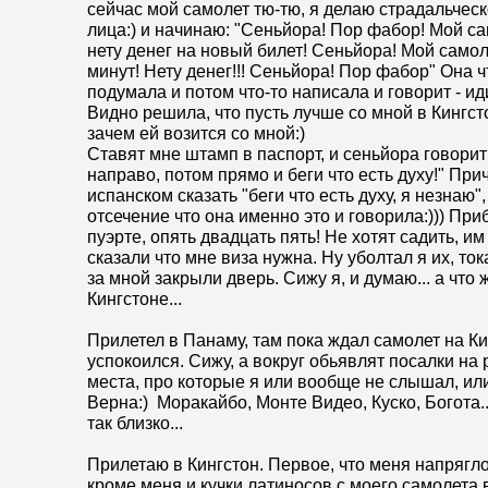
сейчас мой самолет тю-тю, я делаю страдальче
лица:) и начинаю: "Сеньйора! Пор фабор! Мой са
нету денег на новый билет! Сеньйора! Мой самол
минут! Нету денег!!! Сеньйора! Пор фабор" Она ч
подумала и потом что-то написала и говорит - ид
Видно решила, что пусть лучше со мной в Кингст
зачем ей возится со мной:)
Ставят мне штамп в паспорт, и сеньйора говорит
направо, потом прямо и беги что есть духу!" Прич
испанском сказать "беги что есть духу, я незнаю"
отсечение что она именно это и говорила:))) При
пуэрте, опять двадцать пять! Не хотят садить, и
сказали что мне виза нужна. Ну уболтал я их, то
за мной закрыли дверь. Сижу я, и думаю... а что 
Кингстоне...
Прилетел в Панаму, там пока ждал самолет на Ки
успокоился. Сижу, а вокруг обьявлят посалки на 
места, про которые я или вообще не слышал, ил
Верна:) Моракайбо, Монте Видео, Куско, Богота..
так близко...
Прилетаю в Кингстон. Первое, что меня напрягло,
кроме меня и кучки латиносов с моего самолета 