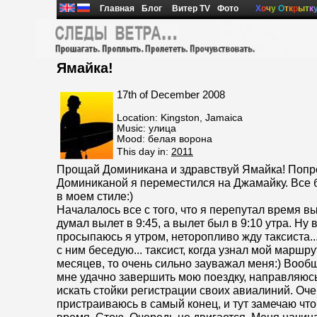
Главная
Блог
Витер TV
Фото
Х
о
ч
у
О
т
к
р
ы
т
к
Ямайка!
17th of December 2008
Location: Kingston, Jamaica
Music: улица
Mood: белая ворона
This day in:
2011
Прощай Доминикана и здравствуй Ямайка! Поп
Доминиканой я переместился на Джамайку. Все 
в моем стиле:)
Началалось все с того, что я перепутал время вы
думал вылет в 9:45, а вылет был в 9:10 утра. Ну
просыпаюсь я утром, неторопливо жду таксиста..
с ним беседую... таксист, когда узнал мой маршр
месяцев, то очень сильно зауважал меня:) Вооб
мне удачно завершить мою поездку, направляюсь
искать стойки регистрации своих авиалиний. Оч
пристраиваюсь в самый конец, и тут замечаю что