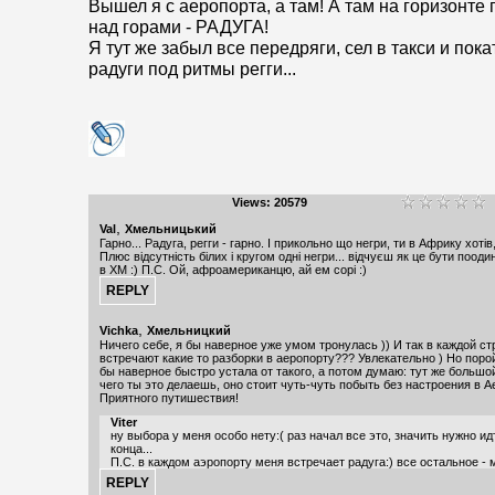
Вышел я с аеропорта, а там! А там на горизонте 
над горами - РАДУГА!
Я тут же забыл все передряги, сел в такси и пока
радуги под ритмы регги...
Views: 20579
,
Val
Хмельницький
Гарно... Радуга, регги - гарно. І прикольно що негри, ти в Африку хотів,
Плюс відсутність білих і кругом одні негри... відчуєш як це бути поод
в ХМ :) П.С. Ой, афроамериканцю, ай ем сорі :)
,
Vichka
Хмельницкий
Ничего себе, я бы наверное уже умом тронулась )) И так в каждой ст
встречают какие то разборки в аеропорту??? Увлекательно ) Но поро
бы наверное быстро устала от такого, а потом думаю: тут же большой 
чего ты это делаешь, оно стоит чуть-чуть побыть без настроения в А
Приятного путишествия!
Viter
ну выбора у меня особо нету:( раз начал все это, значить нужно ид
конца...
П.С. в каждом аэропорту меня встречает радуга:) все остальное - 