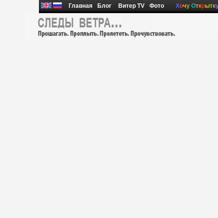
Главная
Блог
Витер TV
Фото
Х
о
ч
у
О
т
к
р
ы
т
к