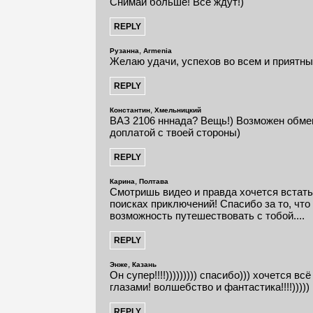
Снимай больше! Все ждут!)
,
Рузанна
Armenia
Желаю удачи, успехов во всем и приятны
,
Константин
Хмельницкий
ВАЗ 2106 нннада? Вещь!) Возможен обмен н
доплатой с твоей стороны)
,
Карина
Полтава
Смотришь видео и правда хочется встать 
поисках приключений! Спасибо за то, чт
возможность путешествовать с тобой....
,
Энже
Казань
Он супер!!!!))))))))) спасибо))) хочется в
глазами! волшебство и фантастика!!!!)))))