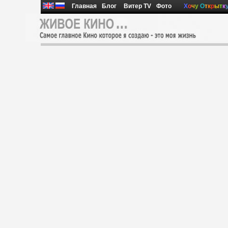
Главная
Блог
Витер TV
Фото
Х
о
ч
у
О
т
к
р
ы
т
к