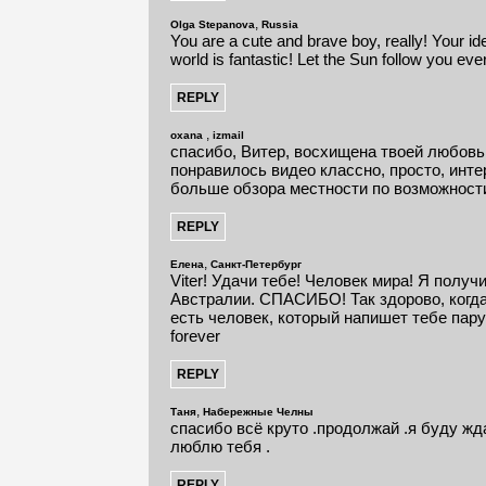
,
Olga Stepanova
Russia
You are a cute and brave boy, really! Your id
world is fantastic! Let the Sun follow you 
,
oxana
izmail
спасибо, Витер, восхищена твоей любовь
понравилось видео классно, просто, инте
больше обзора местности по возможност
,
Елена
Санкт-Петербург
Viter! Удачи тебе! Человек мира! Я получ
Австралии. СПАСИБО! Так здорово, когда
есть человек, который напишет тебе пару ст
forever
,
Таня
Набережные Челны
спасибо всё круто .продолжай .я буду жд
люблю тебя .