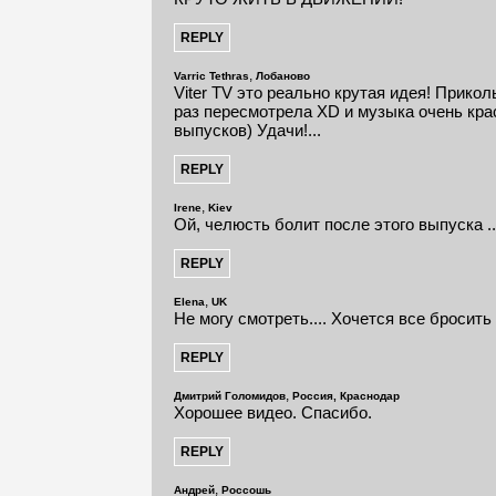
,
Varric Tethras
Лобаново
Viter TV это реально крутая идея! Прико
раз пересмотрела XD и музыка очень кр
выпусков) Удачи!...
,
Irene
Kiev
Ой, челюсть болит после этого выпуска ...
,
Elena
UK
Не могу смотреть.... Хочется все бросить 
,
Дмитрий Голомидов
Россия, Краснодар
Хорошее видео. Спасибо.
,
Андрей
Россошь