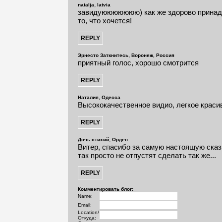
,
natalja
latvia
завидуююююююю) как же здорово принад
то, что хочется!
,
Эрнесто Заткнитесь
Воронеж, Россия
приятный голос, хорошо смотрится
,
Наталия
Одесса
Высококачественное видио, легкое красиво
,
Дочь стихий
Орден
Витер, спасибо за самую настоящую сказк
так просто не отпустят сделать так же...
Комментировать блог:
Name:
Email:
Location/
Откуда: