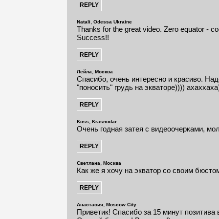
,
Natali
Odessa Ukraine
Thanks for the great video. Zero equator - coo
Success!!
,
Лейла
Москва
Спасибо, очень интересно и красиво. На
"поносить" грудь на экваторе)))) ахаххаха)
,
Koss
Krasnodar
Очень годная затея с видеоочерками, мо
,
Светлана
Москва
Как же я хочу на экватор со своим бюстом
,
Анастасия
Moscow City
Приветик! Спасибо за 15 минут позитива