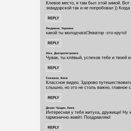
Клевое место, я там был этой зимой. Вот
эквадорской так и не попробовал )) Когд
,
Людмила
Украина
какой ты молодчага!Экватор -это круто!
,
Alex
Днепропетровск
Чувак, ты клёвый, успехов тебе и твоей 
,
Снежана
Киев
Классное видео. Здорово путешествовать)
слышно, но это не столь важно, главное с
,
Денис Чащин
Киев
Интересная у тебя житуха, дружище! Ну х
гармонично живёт. Поздравляю!