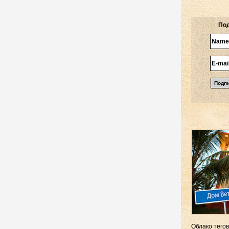
Под
Облако тегов