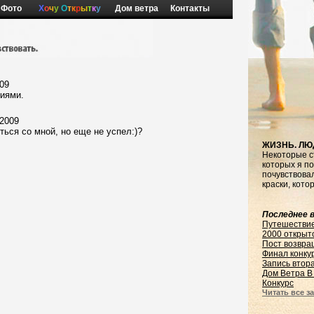
Фото
Х
о
ч
у
О
т
к
р
ы
т
к
у
Дом ветра
Контакты
009
иями.
 2009
ться со мной, но еще не успел:)?
ЖИЗНЬ. ЛЮ
Некоторые с
которых я по
почувствовал
краски, кото
Последнее в
Путешестви
2000 открыт
Пост возвра
Финал конку
Запись втор
Дом Ветра В
Конкурс
Читать все за