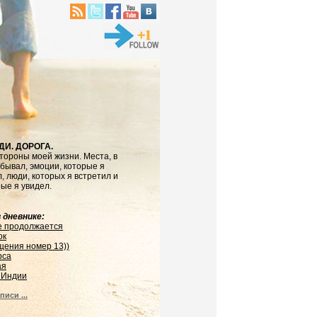
ДИ. ДОРОГА.
тороны моей жизни. Места, в
бывал, эмоции, которые я
, люди, которых я встретил и
рые я увидел.
 дневнике:
е продолжается
ок
щения номер 13))
рса
ая
 Индии
писи ...