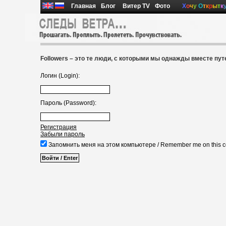
Главная
Блог
Витер TV
Фото
Х
о
ч
у
О
т
к
р
ы
т
к
Followers – это те люди, с которыми мы однажды вместе пу
Логин (Login):
Пароль (Password):
Регистрация
Забыли пароль
Запомнить меня на этом компьютере / Remember me on this 