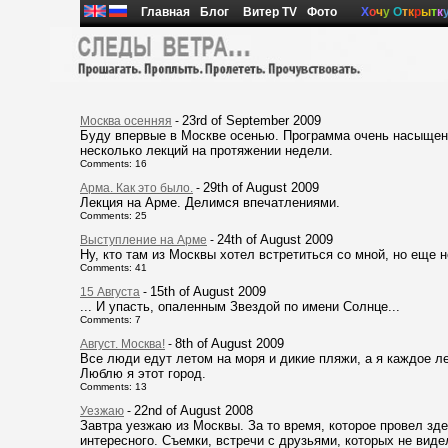
Главная
Блог
Витер TV
Фото
Х
о
ч
у
О
т
к
р
ы
т
к
23rd of September 2009
Москва осенняя
-
Буду впервые в Москве осенью. Программа очень насыщенн
несколько лекций на протяжении недели.
Comments: 16
29th of August 2009
Арма. Как это было.
-
Лекция на Арме. Делимся впечатлениями.
Comments: 25
24th of August 2009
Выступление на Арме
-
Ну, кто там из Москвы хотел встретиться со мной, но еще н
Comments: 41
15th of August 2009
15 Августа
-
... И упасть, опаленным Звездой по имени Солнце...
Comments: 7
8th of August 2009
Август. Москва!
-
Все люди едут летом на моря и дикие пляжи, а я каждое ле
Люблю я этот город.
Comments: 13
22nd of August 2008
Уезжаю
-
Завтра уезжаю из Москвы. За то время, которое провел зде
интересного. Съемки, встречи с друзьями, которых не виде