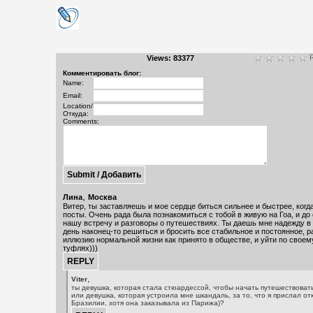
R
Views: 83377
Комментировать блог:
Name:
Email:
Location/
Откуда:
Comments:
,
Лина
Москва
Витер, ты заставляешь и мое сердце биться сильнее и быстрее, ког
посты. Очень рада была познакомиться с тобой в живую на Гоа, и до
нашу встречу и разговоры о путешествиях. Ты даешь мне надежду в
день наконец-то решиться и бросить все стабильное и постоянное, р
иллюзию нормальной жизни как принято в обществе, и уйти по своем
туфлях)))
,
Viter
ты девушка, которая стала стюардессой, чтобы начать путешествоват
или девушка, которая устроила мне шкандаль, за то, что я прислал от
Бразилии, хотя она заказывала из Парижа)?