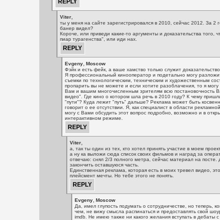
,
Viter
ты у меня на сайте зарегистрировался в 2010, сейчас 2012. За 2 
банер видел?
Короче, или приведи какие-то аргументы и доказательства того, ч
пиар турагенства", или иди нах.
,
Evgeny
Moscow
Фэйк и есть фейк, а ваше хамство только служит доказательств
Я профессиональный кинооператор и подетально могу разложи
съемки по технологическим, техническим и художественным со
пропарить вы не можете и если хотите разоблачения, то я могу
Вам и вашим многочисленным зрителям всю постановочность В
видео". Где кино о котором шла речь в 2010 году? К чему пришл
"пути"? Куда лежит "путь" дальше? Реклама может быть косвенн
говорит о ее отсутствии. Я, как специалист в области рекламно
могу с Вами обсудить этот вопрос подробно, возможно и в откр
интерактивном режиме.
,
Viter
а, так ты один из тех, кто хотел принять участие в моем проек
а ну ка выложи сюда список своих фильмов и наград за опера
отвечаю: снял 2/3 полного метра, сейчас материал на посте. 
закончить оставшуюся часть.
Единственная реклама, которая есть в моих тревел видео, эт
плейсмент мечты. Но тебе этого не понять.
,
Evgeny
Moscow
Да, имел глупость подумать о сотрудничестве, но теперь, ко
чем, не вижу смысла распинаться и предоставлять свой шоу
imdb. Не имею также ни какого желания вступать в дебаты 