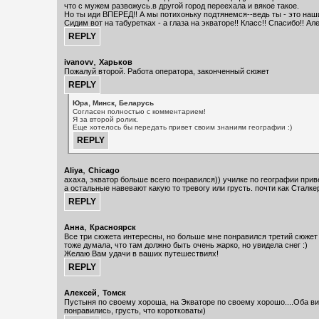
что с мужем развожусь.в другой город переехала и вякое такое.
Но ты иди ВПЕРЕД!! А мы потихоньку подтянемся--ведь ты - это наши
Сидим вот на табуретках - а глаза на экваторе!! Класс!! Спасибо!! Ал
,
ivanovv
Харьков
Пожалуй второй. Работа оператора, законченный сюжет
,
Юра
Минск, Беларусь
Согласен полностью с комментарием!
Я за второй ролик.
Еще хотелось бы передать привет своим знаниям географии :)
,
Aliya
Chicago
ахаха, экватор больше всего понравился)) училке по географии прив
а остальные навевают какую то тревогу или грусть. почти как Сталке
,
Анна
Красноярск
Все три сюжета интересны, но больше мне понравился третий сюжет 
тоже думала, что там должно быть очень жарко, но увидела снег :)
Желаю Вам удачи в ваших путешествиях!
,
Алексей
Томск
Пустыня по своему хороша, на Экваторе по своему хорошо....Оба ви
понравились, грусть, что коротковаты)