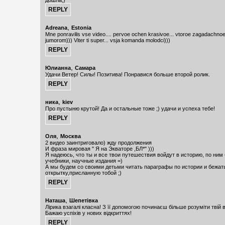
дошла;)
,
Adreana
Estonia
Mne ponravilis vse video.... pervoe ochen krasivoe... vtoroe zagadachnoe..
jumorom))) Viter ti super... vsja komanda molodci)))
,
Юлианна
Cамара
Удачи Ветер! Силы! Позитива! Понравися больше второй ролик.
,
ника
kiev
Про пустыню крутой! Да и остальные тоже ;) удачи и успеха тебе!
,
Оля
Москва
2 видео заинтриговало) жду продолжения
И фраза мировая " Я на Экваторе ,БЛ*" )))
Я надеюсь, что ты и все твои путешествия войдут в историю, по ним
учебники, научные издания =)
А мы будем со своими детьми читать параграфы по истории и бежат
открытку,присланную тобой ;)
,
Наташа
Шепетівка
Лірика взагалі класна! З її допомогою починаєш більше розуміти твій в
Бажаю успіхів у нових відкриттях!