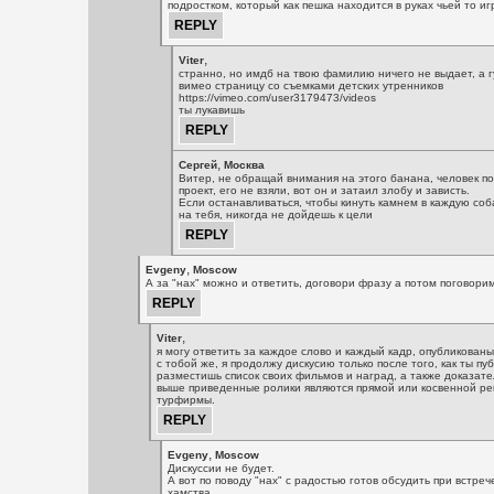
подростком, который как пешка находится в руках чьей то иг
,
Viter
странно, но имдб на твою фамилию ничего не выдает, а г
вимео страницу со съемками детских утренников
https://vimeo.com/user3179473/videos
ты лукавишь
,
Сергей
Москва
Витер, не обращай внимания на этого банана, человек по
проект, его не взяли, вот он и затаил злобу и зависть.
Если останавливаться, чтобы кинуть камнем в каждую соба
на тебя, никогда не дойдешь к цели
,
Evgeny
Moscow
А за "нах" можно и ответить, договори фразу а потом поговорим
,
Viter
я могу ответить за каждое слово и каждый кадр, опубликованы
с тобой же, я продолжу дискусию только после того, как ты пу
разместишь список своих фильмов и наград, а также доказател
выше приведенные ролики являются прямой или косвенной р
турфирмы.
,
Evgeny
Moscow
Дискуссии не будет.
А вот по поводу "нах" с радостью готов обсудить при встреч
хамства