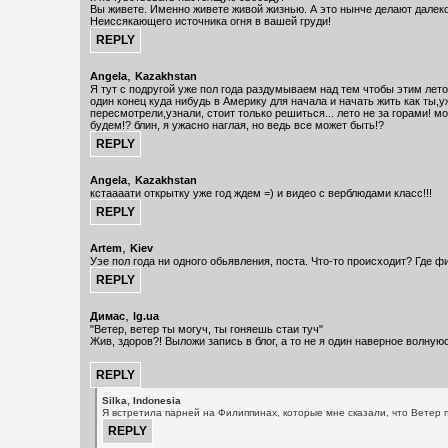
Вы живете. Именно живете живой жизнью. А это нынче делают далеко
Неиссякающего источника огня в вашей груди!
,
Angela
Kazakhstan
Я тут с подругой уже пол года раздумываем над тем чтобы этим лето
один конец куда нибудь в Америку для начала и начать жить как ты,у
пересмотрели,узнали, стоит только решиться... лето не за горами! м
будем!? блин, я ужасно наглая, но ведь все может быть!?
,
Angela
Kazakhstan
кстаааати открытку уже год ждем =) и видео с верблюдами класс!!!
,
Artem
Kiev
Уэе пол года ни одного обьявления, поста. Что-то происходит? Где 
,
Димас
lg.ua
"Ветер, ветер ты могуч, ты гоняешь стаи туч"
Жив, здоров?! Выложи запись в блог, а то не я один наверное волную
,
Silka
Indonesia
Я встретила парней на Филиппинах, которые мне сказали, что Ветер п