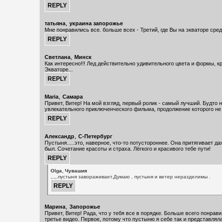
,
татьяна
украина запорожье
Мне понравились все. больше всех - Третий, где Вы на экваторе сред
,
Светлана
Минск
Как интересно!!! Лед действительно удивительного цвета и формы, к
Экваторе...
,
Maria
Самара
Привет, Витер! На мой взгляд, первый ролик - самый лучший. Будто 
увлекательного приключенческого фильма, продолжение которого не 
,
Александр
С-Петербург
Пустыня.....это, наверное, что-то потустороннее. Она притягивает да
был. Сочетание красоты и страха. Лёгкого и красивого тебе пути!
,
Olga
Чувашия
,,,,,пустыня завораживает.Думаю , пустыня и ветер неразделимы .
,
Марина
Запорожье
Привет, Витер! Рада, что у тебя все в порядке. Больше всего понрав
третье видео. Первое, потому что пустыню я себе так и представлял