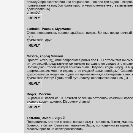
пожалуй про экватор больше понравилось, но все три видео шикарн
приветствие на голубом фоне просто неописуемые чувства вызывае
вдохновляешь)
спасибо)
,
Ludmila
Россия, Мурманск
Очень понравилось первое, арабское, видео.. Вечные пески, вечный
путь...
Удачи тебе, друг.
,
Мазага
город Майкоп
Привет Витер!!!!))))мне понравился ролик про НЛО.Чтобы там ни был
интригующий,представляю как сильно ты удивился увидев это странн
Восхищаюсь твоей жаждой приключения. Надеюсь когда нибудь я выр
сдерживающих меня, и вдохну этот сладкий запах свободы!) Спасибо 
вдохновляешь людей на подвиги и приключения,пробуждаешь в них 
Удачи тебе Витер! Пусть твой путь всегда освещается солнцем!)))
,
Roger
Москва
3й ролик 10 балов из 10. Хочется более качественной съемки и боле
видео с коментариями. Discovery channel
,
Татьяна
Хмельницкий
Понравились все три сюжета: пески и льды - вечность бытия, машина
бренность бытия. Вызывает уважение Ваша, поглощенность идеей. А 
Москвы просто не стоит реагировать.