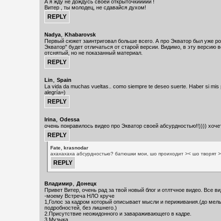
А я жду не дождусь своей открыточкиииии !
Витер , ты молодец, не сдавайся духом!
,
Nadya
Khabarovsk
Первый сюжет заинтриговал больше всего. А про Экватор был уже р
Экватор" будет отличаться от старой версии. Видимо, в эту версию 
отснятый, но не показанный материал.
,
Lin
Spain
La vida da muchas vueltas.. como siempre te deseo suerte. Haber si mis 
alegría=)
,
Irina
Odessa
очень понравилось видео про Экватор своей абсурдностью!!)))) хоче
,
Fate
krasnodar
ахахахаха абсурдностью? батюшки мои, шо проиходит >< шо творят 
,
Владимир
Донецк
Привет Витер, очень рад за твой новый блог и отлтчное видео. Все в
-моему Встреча НЛО круче
1,Голос за кадром который описывает мысли и периживания.(до мел
подробностей, без лишнего.)
2.Присутствие неожидонного и завараживающего в кадре.
3.Музыка