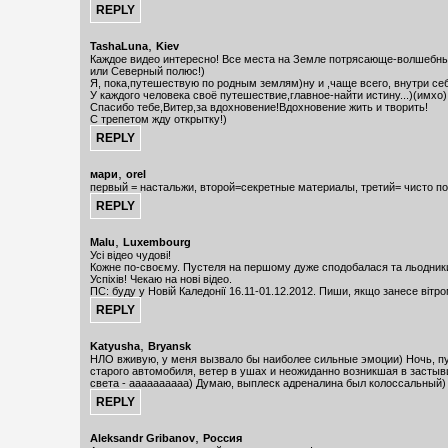
,
TashaLuna
Kiev
Каждое видео интересно! Все места на Земле потрясающе-волшебны
или Северный полюс!)
Я, пока,путешествую по родным землям)ну и ,чаще всего, внутри се
У каждого человека своё путешествие,главное-найти истину...)(имхо)
Спасибо тебе,Витер,за вдохновение!Вдохновение жить и творить!
С трепетом жду открытку!)
,
мари
orel
первый = настальжи, второй=секретные материалы, третий= чисто по
,
Malu
Luxembourg
Усі відео чудові!
Кожне по-своєму. Пустеля на першому дуже сподобалася та льодник
Успіхів! Чекаю на нові відео.
ПС: буду у Новій Каледонії 16.11-01.12.2012. Пиши, якщо занесе вітро
,
Katyusha
Bryansk
НЛО вживую, у меня вызвало бы наиболее сильные эмоции) Ночь, пу
старого автомобиля, ветер в ушах и неожиданно возникшая в засты
света - аааааааааа) Думаю, выплеск адреналина был колоссальный)
,
Aleksandr Gribanov
Россия