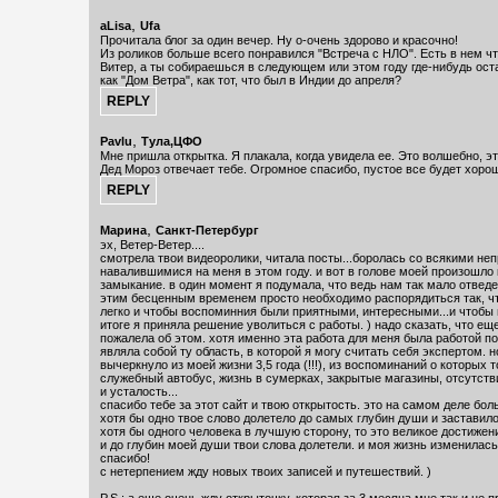
,
aLisa
Ufa
Прочитала блог за один вечер. Ну о-очень здорово и красочно!
Из роликов больше всего понравился "Встреча с НЛО". Есть в нем чт
Витер, а ты собираешься в следующем или этом году где-нибудь ост
как "Дом Ветра", как тот, что был в Индии до апреля?
,
Pavlu
Тула,ЦФО
Мне пришла открытка. Я плакала, когда увидела ее. Это волшебно, эт
Дед Мороз отвечает тебе. Огромное спасибо, пустое все будет хорошо
,
Марина
Санкт-Петербург
эх, Ветер-Ветер....
смотрела твои видеоролики, читала посты...боролась со всякими не
навалившимися на меня в этом году. и вот в голове моей произошло 
замыкание. в один момент я подумала, что ведь нам так мало отведе
этим бесценным временем просто необходимо распорядиться так, ч
легко и чтобы воспоминния были приятными, интересными...и чтобы г
итоге я приняла решение уволиться с работы. ) надо сказать, что еще
пожалела об этом. хотя именно эта работа для меня была работой п
являла собой ту область, в которой я могу считать себя экспертом. н
вычеркнуло из моей жизни 3,5 года (!!!), из воспоминаний о которых 
служебный автобус, жизнь в сумерках, закрытые магазины, отсутств
и усталость...
спасибо тебе за этот сайт и твою открытость. это на самом деле бол
хотя бы одно твое слово долетело до самых глубин души и заставил
хотя бы одного человека в лучшую сторону, то это великое достижен
и до глубин моей души твои слова долетели. и моя жизнь изменилась
спасибо!
с нетерпением жду новых твоих записей и путешествий. )