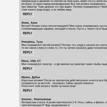
прекрасным и далеким то смотря на твои шаги, верю что и у меня вс
исчезнут (страхи перед неизведанным) Все три ролика понравились.
про Экватор. Тоже думала что там жарко. Почему понравилось? Любл
тоже своего рода вода), и не люблю жару.
,
Юлик
Киев
Витэр!!! Ролики очень впечатляющие!!! Мне очень понравилась пусты
сопровождающие караван, мелодия и песни. Пусть у твоего пути буде
,
PrettyIrina
Тула
Мне понравился третий ролик))) Потому что, когда я начала его смот
то же самое слово в слово то, что ты затем сказал))) даже посмеяла
,
Elena
USA, CT
Мне понравился экватор - а где именно на экваторе такие глыбы льд
,
Ирина
Дубна
Классные ролики! После их просмотра действительно хочется всё бр
отправиться за мечтой... познавать тайны нашей планеты)
Попутного тебе ветра в твоём путешествии!
,
Анютка
Новокузнецк
Интересная статья. А ролик приглянулся 2-й. Ночь, тайна, и финал, 
заинтриговывает!!! Жду продолжение ))