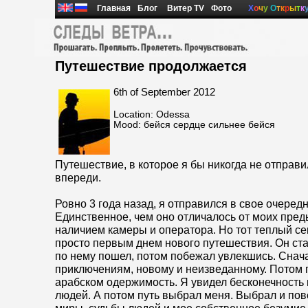
Главная
Блог
Витер TV
Фото
Х
о
ч
у
О
т
к
р
ы
т
к
Путешествие продолжается
6th of September 2012
Location: Odessa
Mood: бейся сердце сильнее бейся
Путешествие, в которое я бы никогда не отправил
впереди.
Ровно 3 года назад, я отправился в свое очеред
Единственное, чем оно отличалось от моих пред
наличием камеры и оператора. Но тот теплый сен
просто первым днем нового путешествия. Он ст
по нему пошел, потом побежал увлекшись. Снача
приключениям, новому и неизведанному. Потом 
арабском одержимость. Я увидел бесконечность
людей. А потом путь выбрал меня. Выбрал и пов