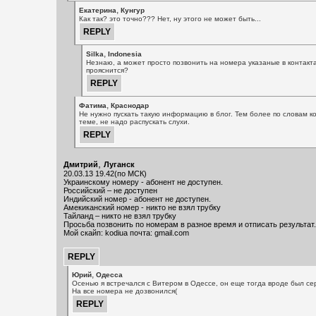
,
Екатерина
Кунгур
Как так? это точно??? Нет, ну этого не может быть...
,
Silka
Indonesia
Незнаю, а может просто позвонить на номера указаные в контакта
прояснится?
,
Фатима
Краснодар
Не нужно пускать такую информацию в блог. Тем более по словам ко
теме, не надо распускать слухи.
,
Дмитрий
Луганск
20.03.13 19.42(по МСК)
Украинскому номеру - абонент не доступен.
Российский – не доступен
Индийский номер - абонент не доступен.
Амекиканский номер - никто не взял трубку
Тайланд – никто не взял трубку
Просьба позвонить по номерам в разное время и отписать результат.
Мой скайп: kodiua почта: gmail.com
,
Юрий
Одесса
Осенью я встречался с Витером в Одессе, он еще тогда вроде был се
На все номера не дозвонился(