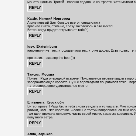
монотонностью. Третий - хорошо подано на контрасте, хотя матюки в
,
Kattie
Нижний Новгород
А мне первый бдет больше всего понравился;)
Красиво снято, стильно, сразу захотелось в это место!
Витер, когда придет открытка от тебя?;)
,
lusy
Ekaterinburg
напомнил - нет тех, кто дошел или тех, кто не дошел. Есть только те, 
про ролик - экватор the best )))
,
Таисия
Москва
Привет! Рада очередной встрече! Понравились первые кадры второго
завораживающая красота! Ну и с верблюдами понравился тоже - пер
- это совершенно удивительное место!
,
Елизавета
Курск.обл
Витер, привет! Рада была тебя снова увидеть и услышать. Мне понр
ролики, жаль, что короткие. Особенно третий понравился, он мне на
там где я прожила основную часть своей жизни, такие же красивые. У
попутного ветра!
,
Алла
Харьков