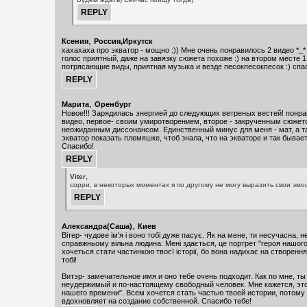
,
Ксения
Россия,Иркутск
хахахаха про экватор - мощно :)) Мне очень понравилось 2 видео *_*
голос приятный, даже на завязку сюжета похоже :) на втором месте 1
потрясающие виды, приятная музыка и везде песокпесокпесок :) спаси
,
Марита
Оренбург
Новое!!! Зарядилась энергией до следующих ветреных вестей! понра
видео, первое- своим умиротворением, второе - закрученным сюжето
неожиданным диссонансом. Единственный минус для меня - мат, а т
экватор показать племяшке, чтоб знала, что на экваторе и так бывает
Спасибо!
,
Viter
сорри, в некоторых моментах я по другому не могу выразить свои эмо
,
Александра(Саша)
Киев
Вітер- чудове ім'я і воно тобі дуже пасує. Як на мене, ти несучасна, н
справжньому вільна людина. Мені здається, це портрет "героя нашого
хочеться стати частинкою твоєї історії, бо вона надихає на створенн
тобі!
Витэр- замечательное имя и оно тебе очень подходит. Как по мне, т
неудержимый и по-настоящему свободный человек. Мне кажется, это
нашего времени". Всем хочется стать частью твоей истории, потому 
вдохновляет на создание собственной. Спасибо тебе!