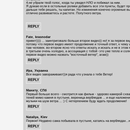
4.не убрали твой голос, когда ты увидел НЛО и побижал за ним.
Я думаю если в остольные ролики добавить все эти пункты, будет пр
дальше тебе решать, ты капитан. Но изминения конечно огромные в
отлично развиваетесь и растете. Попутного ветра.
,
Fate
krasnodar
привет)))) ... заинтриговало больше второе видео)) но! я за первое в
потому что первое видео имеет продолжение и точный ответ, к чему 
там человек. во-втором ясно что ответы искать и искать и не в этом 
в третьем очень холодно, а ассоциация с тобой -это уже тепло и солн
первое видео можно назвать "восточный ветер", агам))
,
Ира
Украина
Все видео завораживают))я рада что узнала о тебе Ветер!
,
Маниту
СПб
Первый больше всего - смотрится как фильм - здорово камерой схв
теней мимо камня в пустыне, вереница верблюдов ... и еще наложен
музыки на шум ветра ... :) С нетерпением буду ждать продолжение!
,
Nataliya
Kiev
Первое! Недавно сама побывала в пустыне, катаясь на верблюдах...