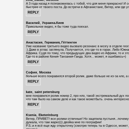
А 3 года назад я познакомилась с тобой, что для меня прекрасно! И 
быстрее от твоего поста. До встречи в Афганистане, Витер, или где уг
,
Василий
Украина.Киев
Прикольное видео, я бы тоже туда поехал.
,
Анастасия
Германия, Гёттинген
Уже название третьего видео вызвало резонанс в мозгу в отделе ге
:) Даже в атлас заглянула. Получается, это где-то в горах. Либо Южн
Африка. Судя по тому, что предыдущих два видео из Африки, то и это
Где-то в районе Кения-Танзания-Ганда. Хотя... может, я ошибаюсь=)
,
София
Москва
больше всего понравился второй ролик. даже больше не из-за нло, а и
,
kate
saint petersburg
мне понравился ролик номер 2, про нло, такой экстремальный дух по
что там было на самом деле и как такое можетбыть. очень интересно
,
Ksenia
Eketerinburg
Ветер, ПРИВЕТ! все ролики отличные! Но зацепила пустыня...почему
думала, что там жарко))) двойка мне по географии!
P.S.:и я всё еще жду открыточку:)смотрю теперь ты в Одессе, может