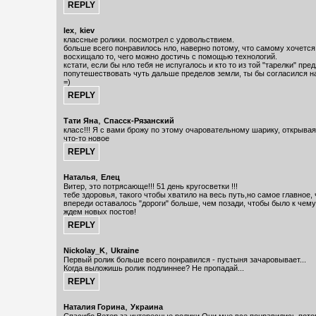
,
lex
kiev
классные ролики. посмотрел с удовольствием.
больше всего понравилось нло, наверно потому, что самому хочется 
восхищало то, чего можно достичь с помощью технологий.
кстати, если бы нло тебя не испугалось и кто то из той "тарелки" пре
попутешествовать чуть дальше пределов земли, ты бы согласился н
=)
,
Тати Яна
Спасск-Рязанский
класс!!! Я с вами брожу по этому очаровательному шарику, открывая
что-то новое
,
Наталья
Елец
Витер, это потрясающе!!! 51 день кругосветки !!!
тебе здоровья, такого чтобы хватило на весь путь,но самое главное,
впереди оставалось "дороги" больше, чем позади, чтобы было к чему
ждем новых постов!
,
Nickolay_K
Ukraine
Первый ролик больше всего понравился - пустыня зачаровывает...
Когда выложишь ролик подлиннее? Не пропадай...
,
Наталия Горина
Украина