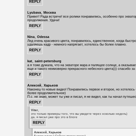
,
Lyubava
Москва
Привет! Рада встрече! все ролики понравились, особенно про эквато
продолжения. Удачи!
,
Nina
Odessa
Лед очень красивого цвета, понравилось, единственное, когда быстр
удаляешь кадр - немного напрягает, хотелось бы более плавно.
,
kat
saint-petersburg
а я тоже думала, что на экваторе жара и палящее солнце, а оказывает
еще и такого неимоверно прекрасного небесного цвета))) спасибо за 
,
Алексей
Харьков
Наконец-то новые видео! Понравились первое и второе, но хотелось 
более продолжительное)
П.с. не знаю, может ты уже и писал, я не видел, как ты начал путеше
,
Viter
это только примеры того, что вы увидете через нсколько недель)
да, я писал уже про это в блоге
,
Алексей
Харьков
Будем ждать) Сейчас поищу тогда)