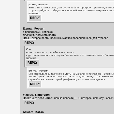
,
pakos
moscow
Витер ты так говоришь, как будто тебе в терецком гареме одно мес
...проапгрейдили... Мудрость - величайшее из земных сокровищ как с
великих.
,
Eternal
Россия
с верблюдами неплохо.
Лед удивительного цвета.
НЛО-- скорее всего -военные маячок повесили цель для стрельб
,
Viter
может и так, но стрельбы я не слышал.
и да, радиомикрофон который был на мне в тот момент начал барахл
сильные.
,
Eternal
Россия
Мне приходилось такие же видеть на Сахалине постоянно-- Военные
это их "цели" - они их запускают и висят долго минут 10 кажется. по
стрельбы не слышно. приборы фиксируют точность попдания
,
Vladius
Simferopol
Приятно от тебя читать новые новости)))) С нетерпением жду новых 
,
Adward
Kazan