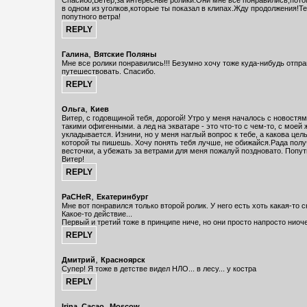
Спасибо,Ветер,за интересные ролики.Они мне все понравились,потом
в одном из уголков,которые ты показал в клипах.Жду продолжения!Те
попутного ветра!
,
Галина
Вятские Поляны
Мне все ролики понравились!!! Безумно хочу тоже куда-нибудь отпр
путешествовать. Спасибо.
,
Ольга
Киев
Витер, с годовщиной тебя, дорогой! Утро у меня началось с новостям
такими офигенными. а лед на экватаре - это что-то с чем-то, с моей 
укладывается. Изнини, но у меня наглый вопрос к тебе, а какова цел
которой ты пишешь. Хочу понять тебя лучше, не обижайся.Рада полу
весточки, а убежать за ветрами для меня пожалуй поздновато. Попут
Витер!
,
PaCHeR
Екатеринбург
Мне вот понравился только второй ролик. У него есть хоть какая-то 
Какое-то действие...
Первый и третий тоже в принципе ниче, но они просто напросто ниоче
,
Дмитрий
Красноярск
Супер! Я тоже в детстве видел НЛО... в лесу... у костра
,
Irina_Cacao
Moscow