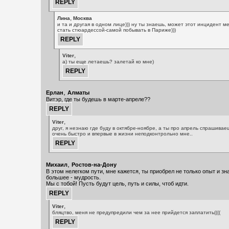
,
Лина
Москва
и та и другая в одном лице))) ну ты знаешь, может этот инцидент м
стать стюардессой-самой побывать в Париже)))
,
Viter
а) ты еще летаешь? залетай ко мне)
,
Ерлан
Алматы
Витэр, где ты будешь в марте-апреле??
,
Viter
друг, я незнаю где буду в октябре-ноябре, а ты про апрель спрашивае
очень быстро и впервые в жизни неподконтрольно мне..
,
Михаил
Ростов-на-Дону
В этом нелегком пути, мне кажется, ты приобрел не только опыт и зна
большее - мудрость.
Мы с тобой! Пусть будут цель, путь и силы, чтоб идти.
,
Viter
бляцтво, меня не предупредили чем за нее прийдется заплатить((((