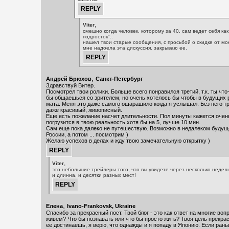
,
Viter
смешно когда человек, которому за 40, сам ведет себя ка
подросток"..
нашел твои старые сообщения, с просьбой о скидке от мо
мне надоела эта дискуссия. закрываю ее.
,
Андрей Брюхов
Санкт-Петербург
Здравствуй Витер.
Посмотрел твои ролики. Больше всего понравился третий, т.к. ты что
бы общаешься со зрителем, но очень хотелось бы чтобы в будущих 
мата. Меня это даже самого ошарашило когда я услышал. Без него т
даже красивый, живописный.
Еще есть пожелание насчет длительности. Пол минуты кажется очен
погрузится в твою реальность хотя бы на 5, лучше 10 мин.
Сам еще пока далеко не путешествую. Возможно в недалеком будущ
России, а потом ... посмотрим )
Желаю успехов в делах и жду твою замечательную открытку )
,
Viter
это небольшие трейлеры того, что вы увидете через несколько недель
и длинна, и десятки разных мест!
,
Елена
Ivano-Frankovsk, Ukraine
Спасибо за прекрасный пост. Твой блог - это как ответ на многие воп
живем? Что бы познавать или что бы просто жить? Твоя цель прекрас
ее достинаешь, я верю, что однажды и я попаду в Японию. Если ран