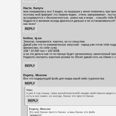
,
Настя
Калуга
мне понравились все 3 видео, но мурашки у меня появились при прос
поэтому мой фаворит это первое видео.. очень завораживает.. пусты
ассоциируется с бесконечностью.. ровно как и море... спасибо тебе 
бодрости и желание всегда двигаться дальше и не останавливаться!
нас всех!
,
kodiua
lg.ua
Экватор, понравился. коротко, но со смыслом.
Давай уже что-то коммерческое запускай - народ уже готов тебя под
финансово, по себе сужу.
10$ * 10 000 чел = 100 000$
а на эти деньги как-то по-проще будет организовать законченный про
Надоело смотреть короткие ролики по 30сек! давай хоть на 10мин с 
,
Evgeny
Moscow
Все это кодирующий фэйк для пиара какой либо турагенства
,
Viter
я уже 4 год слышу, таких разоблачителей) людям свойственно видеть в
есть в них самих. но иногда, банан это просто банан.
,
Evgeny
Moscow
Это мой банан просто банан, а ваш банан это фэйк