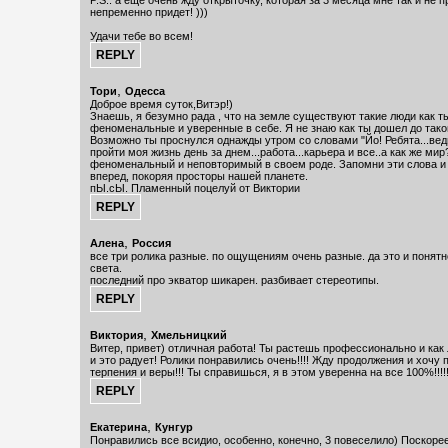
P.S.: а еще очень жду открыточку, которая за 3 месяца мне так и не п
непременно придет! )))
Удачи тебе во всем!
,
Тори
Одесса
Доброе время суток,Витэр!)
Знаешь, я безумно рада , что на земле существуют такие люди как ты
феноменальные и уверенные в себе. Я не знаю как ты дошел до тако
Возможно ты проснулся однажды утром со словами "Йо! Ребята...вед
пройти моя жизнь день за днем...работа...карьера и все..а как же мир
феноменальный и неповторимый в своем роде. Запомни эти слова и
вперед, покоряя просторы нашей планете.
пЫ.сЫ. Пламенный поцелуй от Виктории
,
Алена
Россия
все три ролика разные. по ощущениям очень разные. да это и понятн
света.
последний про экватор шикарен. разбивает стереотипы.
,
Виктория
Хмельницкий
Витер, привет) отличная работа! Ты растешь профессионально и как 
и это радует! Ролики понравились очень!!!! Жду продолжения и хочу 
терпения и веры!!! Ты справишься, я в этом уверенна на все 100%!!!!
,
Екатерина
Кунгур
Понравились все всидио, особенно, конечно, 3 повеселило) Поскоре