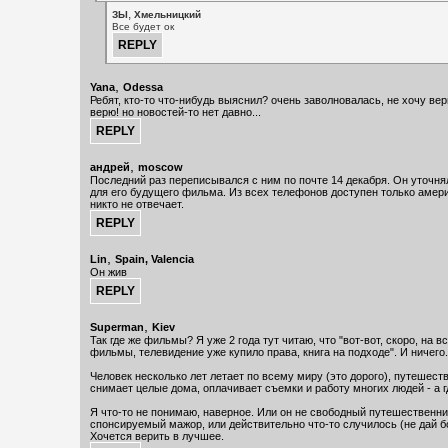
,
ЗЫ
Хмельницкий
Все будет ок
,
Yana
Odessa
Ребят, кто-то что-нибудь выяснил? очень заволновалась, не хочу вер
верю! но новостей-то нет давно...
,
андрей
moscow
Последний раз переписывался с ним по почте 14 декабря. Он уточнял
для его будущего фильма. Из всех телефонов доступен только амери
никто не отвечает.
,
Lin
Spain, Valencia
Он жив
,
Superman
Kiev
Так где же фильмы? Я уже 2 года тут читаю, что "вот-вот, скоро, на в
фильмы, телевидение уже купило права, книга на подходе". И ничего.
Человек несколько лет летает по всему миру (это дорого), путешеств
снимает целые дома, оплачивает съемки и работу многих людей - а г
Я что-то не понимаю, наверное. Или он не свободный путешественник
спонсируемый мажор, или действительно что-то случилось (не дай бо
Хочется верить в лучшее.