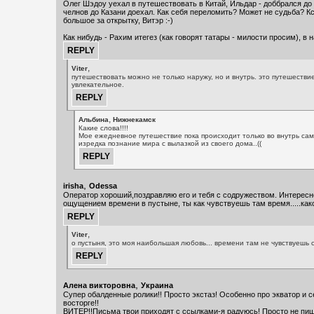
Олег Шэдоу уехал в путешествовать в Китай, Ильдар - доббрался до 
челнов до Казани доехал. Как себя переломить? Может не судьба? Кс
большое за открытку, Витэр :-)
Как нибудь - Рахим итегез (как говорят татары - милости просим), в н
,
Viter
путешествовать можно не только наружу, но и внутрь. это путешестви
увлекательное.
,
Альбина
Нижнекамск
Какие слова!!!!
Мое ежедневное путешествие пока происходит только во внутрь сам
изредка познание мира с вылазкой из своего дома..((
,
irisha
Odessa
Оператор хороший,поздравляю его и тебя с содружеством. Интересно,
ощущением времени в пустыне, ты как чувствуешь там время.....како
,
Viter
о пустыня, это моя наибольшая любовь... времени там не чувствуешь с
,
Алена викторовна
Украина
Супер обалденные ролики!! Просто экстаз! Особенно про экватор и с
восторге!!
ВИТЕР!!Письма твои приходят с ссылками-я радуюсь! Просто не пиш