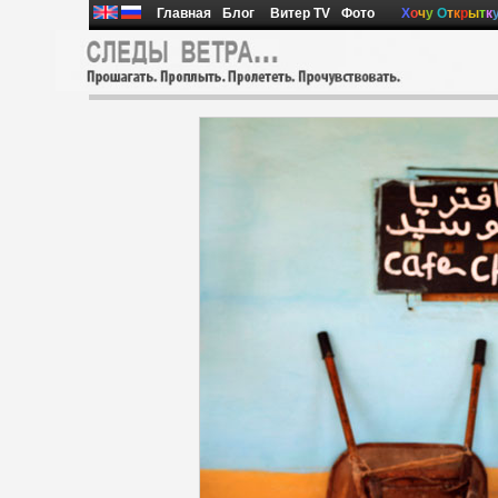
Главная
Блог
Витер TV
Фото
Х
о
ч
у
О
т
к
р
ы
т
к