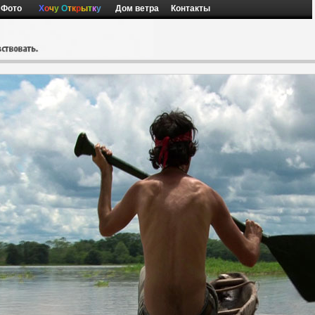
Фото
Х
о
ч
у
О
т
к
р
ы
т
к
у
Дом ветра
Контакты