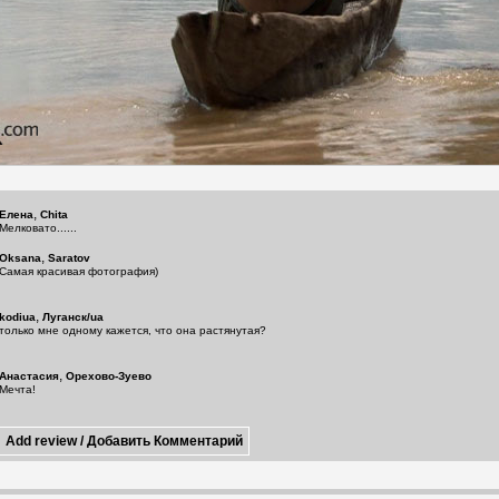
,
Елена
Chita
Мелковато......
,
Oksana
Saratov
Самая красивая фотография)
,
kodiua
Луганск/ua
только мне одному кажется, что она растянутая?
,
Анастасия
Орехово-Зуево
Мечта!