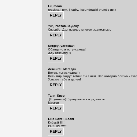
,
Lil
moon
nravit'ca i text, i kadry, i soundtrack! thumbs up:)
,
Yur
Ростов-на-Дону
Спасибо. Дал повод о многом задуматься.
,
Sergey
yaroslavl
Обалдено и потрясающе!
Жду открытку ;)
,
Aenii-Irel
Магадан
Ветер, ты молодец!:)
Весь мир вокруг тебя и ты в нем. Это наверно близко к счас
Успехов тебе и далее!
,
Таня
Киев
:)!!! умеешь(!!!) радоваться и радовать
Мастер
,
Lilia Bazel
Sochi
Клёвый !!!!!!
POZITIV !!!!!!