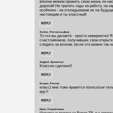
вполне можем прожить свою жизнь по-на
дорогой! Не тратить годы на работу, на з
особенно - на откладывание их на будущ
настоящим и ты классный!
,
Xentos
Ростов-на-Дону
То что вы делаете - просто невероятно! 
счастливчиков, получивших свои открытк
следить за влогом. (если это можно так н
,
Андрей
Кременчуг
Классно сделано!!
,
Кэтрин
Россия
класс) мне тоже нравятся полосатые тель
крут!
,
Нина
Стерлитамак
Шикарные ролики на Витер ТВ, я с огром