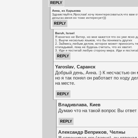
,
Анна
из Харькова
Здравствуйте,Ярослав! хочу поинтересоваться,что вам о
деньгах.меня он тоже интересует)))
,
Baruh
Israel
Я конечно не Витер, но мне кажется что он уже ясно д
1. Выучи несколько языков, что бы понимать других
2. Займись любым делом, которое может приносить те
откладывай, пока не будешь считать, что их хватит.
3. Иди и постигай любую сторону мира. Иди и постигай
,
Yaroslav
Cаранск
Добрый день, Анна. :) К несчастью он 
но я так понял он работает по ходу д
на месте.
,
Владивлава
Киев
Думаю что на такой вопрос Вы ответ 
,
Александр Веприков
Челны
Я спрашивал его (давно), он отвечал