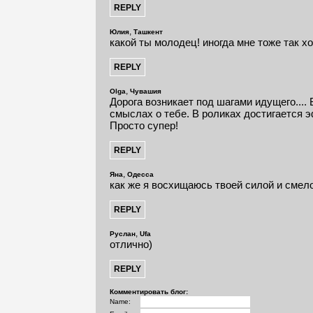
,
Юлия
Ташкент
какой ты молодец! иногда мне тоже так хоч
,
Olga
Чувашия
Дорога возникает под шагами идущего.... 
смыслах о тебе. В роликах достигается 
Просто супер!
,
Яна
Одесса
как же я восхищаюсь твоей силой и смелос
,
Руслан
Ufa
отлично)
Комментировать блог:
Name: