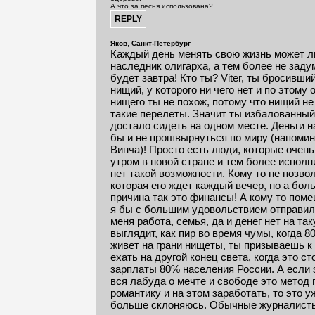
А что за песня использована?
,
Яков
Санкт-Петербург
Каждый день менять свою жизнь может л
наследник олигарха, а тем более не заду
будет завтра! Кто ты? Viter, ты бросивши
нищий, у которого ни чего нет и по этому
нищего ты не похож, потому что нищий н
такие перелеты. Значит ты избалованный
достало сидеть на одном месте. Деньги на
бы и не прошвырнуться по миру (напомин
Винча)! Просто есть люди, которые очен
утром в новой стране и тем более исполн
нет такой возможности. Кому то не позвол
которая его ждет каждый вечер, но а бо
причина так это финансы! А кому то пом
я бы с большим удовольствием отправиля
меня работа, семья, да и денег нет на та
выглядит, как пир во время чумы, когда 
живет на грани нищеты, ты призываешь к 
ехать на другой конец света, когда это ст
зарплаты 80% населения России. А если 
вся лабуда о мечте и свободе это метод
романтику и на этом заработать, то это у
больше склоняюсь. Обычные журналисты