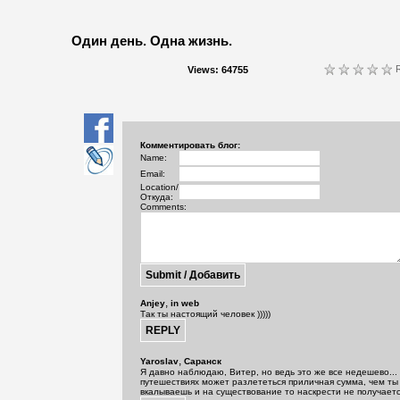
Один день. Одна жизнь.
R
Views: 64755
Комментировать блог:
Name:
Email:
Location/
Откуда:
Comments:
,
Anjey
in web
Так ты настоящий человек )))))
,
Yaroslav
Саранск
Я давно наблюдаю, Витер, но ведь это же все недешево...
путешествиях может разлететься приличная сумма, чем т
вкалываешь и на существование то наскрести не получается