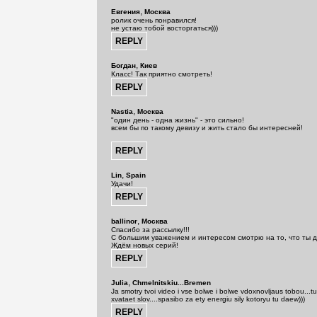
,
Евгения
Москва
ролик очень понравился!
не устаю тобой восторгаться)))
,
Богдан
Киев
Класс! Так приятно смотреть!
,
Nastia
Москва
"один день - одна жизнь" - это сильно!
всем бы по такому девизу и жить стало бы интересней!
,
Lin
Spain
Удачи!
,
ballinor
Москва
Спасибо за рассылку!!!
С большим уважением и интересом смотрю на то, что ты 
Ждём новых серий!
,
Julia
Chmelnitskiu...Bremen
Ja smotry tvoi video i vse bolwe i bolwe vdoxnovljaus tobou...
xvataet slov....spasibo za ety energiu sily kotoryu tu daew)))