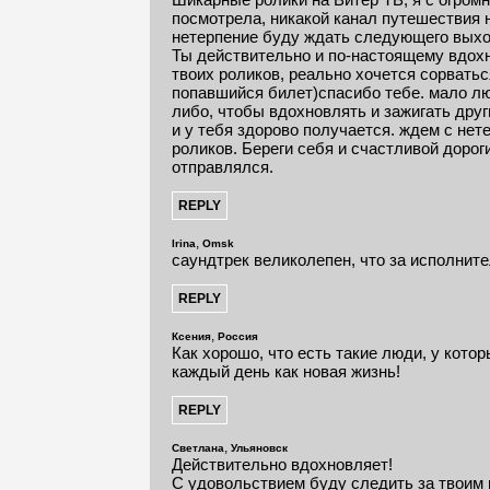
посмотрела, никакой канал путешествия 
нетерпение буду ждать следующего выхо
Ты действительно и по-настоящему вдох
твоих роликов, реально хочется сорватьс
попавшийся билет)спасибо тебе. мало лю
либо, чтобы вдохновлять и зажигать друг
и у тебя здорово получается. ждем с не
роликов. Береги себя и счастливой дороги
отправлялся.
,
Irina
Omsk
саундтрек великолепен, что за исполнит
,
Ксения
Россия
Как хорошо, что есть такие люди, у кото
каждый день как новая жизнь!
,
Светлана
Ульяновск
Действительно вдохновляет!
С удовольствием буду следить за твоим 