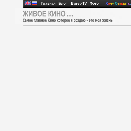
Главная
Блог
Витер TV
Фото
Х
о
ч
у
О
т
к
р
ы
т
к