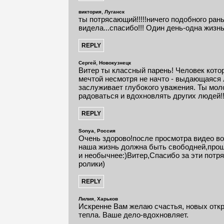
,
виктория
Луганск
ты потрясающий!!!!!ничего подобного ран
видела...спасибо!!! Один день-одна жизнь!
,
Сергей
Новокузнецк
Витер ты классный парень! Человек кото
мечтой несмотря не начто - выдающаяся 
заслуживает глубокого уважения. Ты мол
радоваться и вдохновлять других людей!!
,
Sonya
Россия
Очень здорово!после просмотра видео во
наша жизнь должна быть свободней,прощ
и необычнее:)Витер,Спасибо за эти потр
ролики)
,
Лилия
Харьков
Искренне Вам желаю счастья, новых отк
тепла. Ваше дело-вдохновляет.