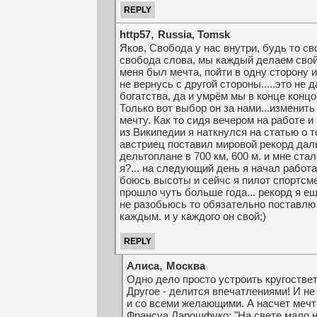
,
http57
Russia, Tomsk
Яков, Свобода у нас внутри, будь то с
свобода слова, мы каждый делаем свой 
меня был мечта, пойти в одну сторону и
не вернусь с другой стороны.....это не д
богатства, да и умрём мы в конце концо
Только вот выбор он за нами...изменить
мечту. Как то сидя вечером на работе и
из Википедии я наткнулся на статью о то
австриец поставил мировой рекорд дал
дельтоплане в 700 км, 600 м. и мне стал
я?... на следующий день я начал работа
боюсь высоты и сейчс я пилот спортсмен
прошло чуть больше года... рекорд я ещ
не разобьюсь то обязательно поставлю 
каждым. и у каждого он свой;)
,
Алиса
Москва
Одно дело просто устроить кругостветк
Другое - делится впечатлениями! И не
и со всеми желающими. А насчет мечт
Франсуа Ларошфуко: "На свете мало 