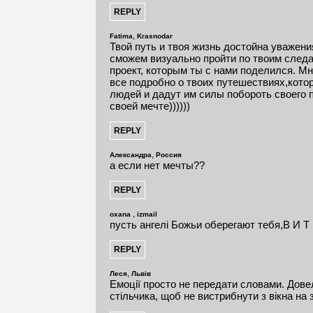
,
Fatima
Krasnodar
Твой путь и твоя жизнь достойна уважени
сможем визуально пройти по твоим следам
проект, которым ты с нами поделился. М
все подробно о твоих путешествиях,кото
людей и дадут им силы побороть своего п
своей мечте))))))
,
Александра
Россия
а если нет мечты??
,
oxana
izmail
пусть ангелі Божьи оберегают тебя,В И Т Е 
,
Леся
Львів
Емоції просто не передати словами. Дове
стільчика, щоб не вистрибнути з вікна на 