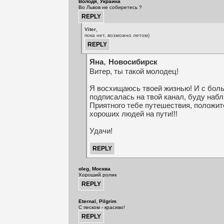
,
Володя
Украина
Во Львов не собиретесь ?
,
Viter
пока нет, возможно летом)
,
Яна
Новосибирск
Витер, ты такой молодец!
Я восхищаюсь твоей жизнью! И с бол
подписалась на твой канал, буду набл
Приятного тебе путешествия, положи
хороших людей на пути!!!
Удачи!
,
oleg
Москва
Хороший ролик
,
Eternal
Pilgrim
С песком - красиво!