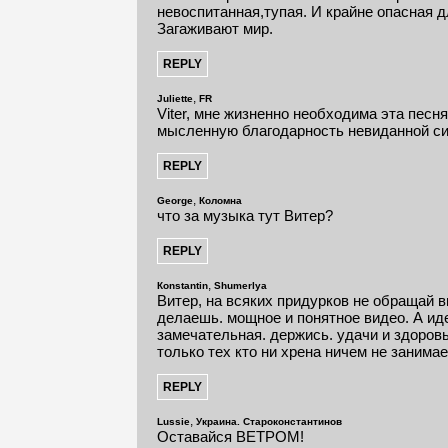
невоспитанная,тупая. И крайне опасная д
Загаживают мир.
,
Juliette
FR
Viter, мне жизненно необходима эта песн
мысленную благодарность невиданной си
,
George
Коломна
что за музыка тут Витер?
,
Кonstantin
Shumerlya
Витер, на всяких придурков не обращай 
делаешь. мощное и понятное видео. А ид
замечательная. держись. удачи и здоровь
только тех кто ни хрена ничем не занимае
,
Lussie
Украина. Староконстантинов
Оставайся ВЕТРОМ!