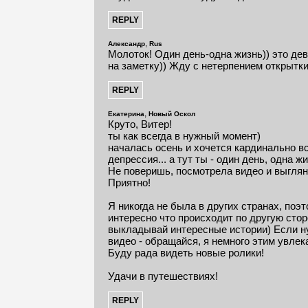
,
Александр
Rus
Молоток! Один день-одна жизнь)) это дев
на заметку)) Жду с нетерпением открытки
,
Екатерина
Новый Оскол
Круто, Витер!
ты как всегда в нужный момент)
началась осень и хочется кардинально в
депрессия... а тут ты - один день, одна ж
Не поверишь, посмотрела видео и выгля
Приятно!
Я никогда не была в других странах, поэ
интересно что происходит по другую сто
выкладывай интересные истории) Если н
видео - обращайся, я немного этим увлек
Буду рада видеть новые ролики!
Удачи в путешествиях!