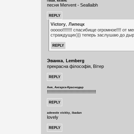
,
Паша
казань
песня Mervent - Seallaibh
,
Victory
Липецк
ооооо!!!!!!!! спасибище огромное!!!! от м
страждущих))) теперь заслушаю до дыр 
,
Эванка
Lemberg
прекрасна філософія, Вітер
,
Аня
Ангарск-Краснодар
!!!!!!!!!!!!!!!!!!!!!!!!!!!!!!!!!!!!!!!!!
,
adewole vickky
ibadan
lovely