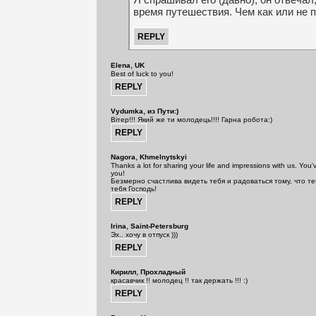
время путешествия. Чем как или не 
,
Elena
UK
Best of luck to you!
,
Vydumka
из Пути:)
Вітер!!! Який же ти молодець!!!! Гарна робота:)
,
Nagora
Khmelnytskyi
Thanks a lot for sharing your life and impressions with us. You
you!
Безмерно счастлива видеть тебя и радоваться тому, что т
тебя Господь!
,
Irina
Saint-Petersburg
Эх.. хочу в отпуск )))
,
Кирилл
Прохладный
красавчик !! молодец !! так держать !!! :)