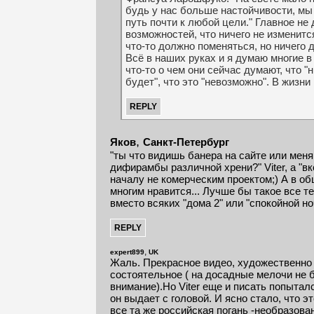
будь у нас больше настойчивости, мы
путь почти к любой цели." Главное не 
возможностей, что ничего не изменится
что-то должно поменяться, но ничего д
Всё в наших руках и я думаю многие в
что-то о чем они сейчас думают, что "н
будет", что это "невозможно". В жизни
,
Яков
Санкт-Петербург
"ты что видишь банера на сайте или мен
дифирамбы различной хрени?" Viter, а "в
началу не комерческим проектом;) А в об
многим нравится... Лучше бы такое все 
вместо всяких "дома 2" или "спокойной но
,
expert899
UK
Жаль. Прекрасное видео, художественно 
состоятельное ( на досадные мелочи не
внимание).Но Viter еще и писать попыталс
он выдает с головой. И ясно стало, что э
все та же российская погань -необразова