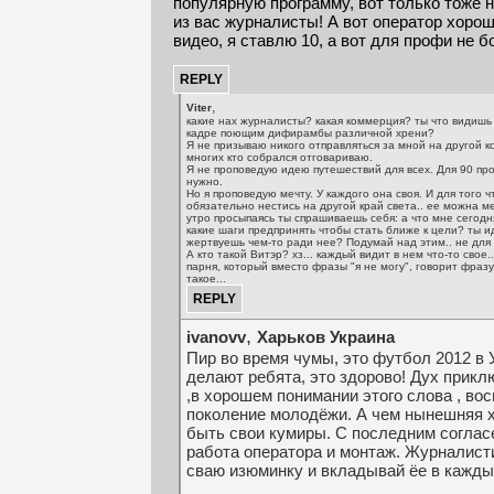
популярную программу, вот только тоже 
из вас журналисты! А вот оператор хоро
видео, я ставлю 10, а вот для профи не б
,
Viter
какие нах журналисты? какая коммерция? ты что видишь
кадре поющим дифирамбы различной хрени?
Я не призываю никого отправляться за мной на другой ко
многих кто собрался отговариваю.
Я не проповедую идею путешествий для всех. Для 90 пр
нужно.
Но я проповедую мечту. У каждого она своя. И для того 
обязательно нестись на другой край света.. ее можна м
утро просыпаясь ты спрашиваешь себя: а что мне сегодн
какие шаги предпринять чтобы стать ближе к цели? ты и
жертвуешь чем-то ради нее? Подумай над этим.. не для м
А кто такой Витэр? хз... каждый видит в нем что-то свое.
парня, который вместо фразы "я не могу", говорит фразу 
такое...
,
ivanovv
Харьков Украина
Пир во время чумы, это футбол 2012 в У
делают ребята, это здорово! Дух прикл
,в хорошем понимании этого слова , вос
поколение молодёжи. А чем нынешняя 
быть свои кумиры. С последним соглас
работа оператора и монтаж. Журналист
сваю изюминку и вкладывай ёе в кажды