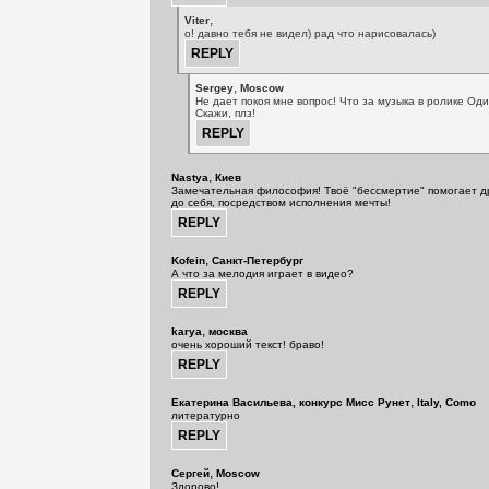
,
Viter
о! давно тебя не видел) рад что нарисовалась)
,
Sergey
Moscow
Не дает покоя мне вопрос! Что за музыка в ролике Од
Скажи, плз!
,
Nastya
Киев
Замечательная философия! Твоё "бессмертие" помогает друг
до себя, посредством исполнения мечты!
,
Kofein
Санкт-Петербург
А что за мелодия играет в видео?
,
karya
москва
очень хороший текст! браво!
,
Екатерина Васильева, конкурс Мисс Рунет
Italy, Como
литературно
,
Сергей
Moscow
Здорово!