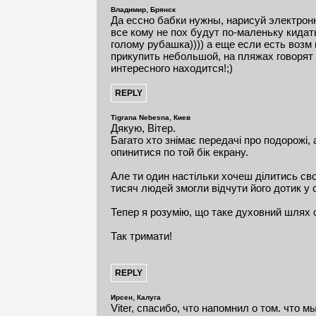
,
Владимир
Брянск
Да ессно бабки нужны, нарисуй электрон
все кому не пох будут по-маленьку кидать
голому рубашка)))) а еще если есть воз
прикупить небольшой, на пляжах говорят 
интересного находится!;)
,
Tigrana Nebesna
Киев
Дякую, Вітер.
Багато хто знімає передачі про подорожі,
опинитися по той бік екрану.
Але ти один настільки хочеш ділитись св
тисяч людей змогли відчути його дотик у с
Тепер я розумію, що таке духовний шлях 
Так тримати!
,
Ирсен
Калуга
Viter, спасибо, что напомнил о том. что 