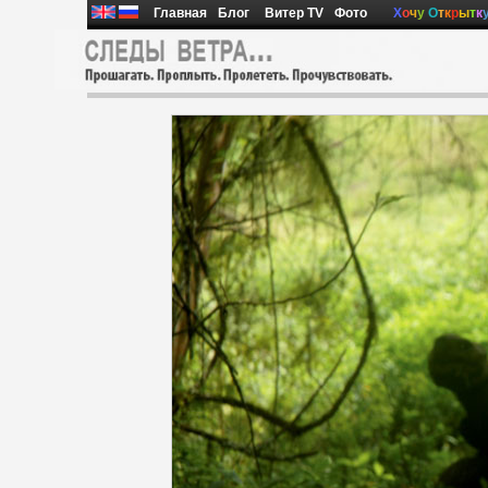
Главная
Блог
Витер TV
Фото
Х
о
ч
у
О
т
к
р
ы
т
к