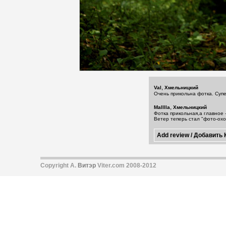
,
Val
Хмельницкий
Очень прикольна фотка. Супе
,
Malllla
Хмельницкий
Фотка прикольная,а главное -
Ветер теперь стал "фото-охот
Copyright А.
Витэр
Viter.com 2008-2012