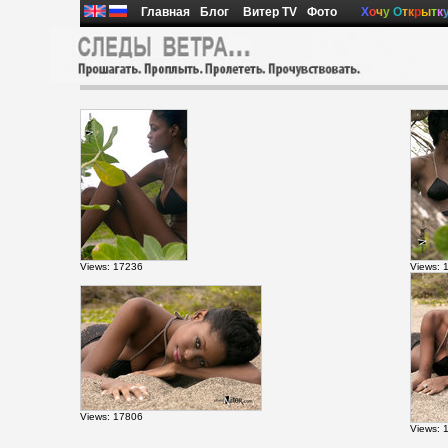
Главная
Блог
Витер TV
Фото
Х
о
ч
у
О
т
к
р
ы
т
к
Views: 17236
Views: 
Views: 17806
Views: 