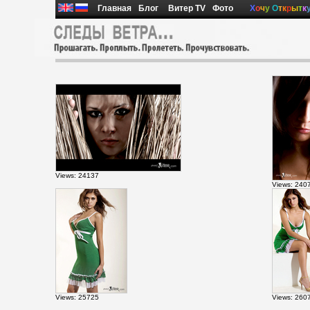
Главная
Блог
Витер TV
Фото
Х
о
ч
у
О
т
к
р
ы
т
к
Views: 24137
Views: 240
Views: 25725
Views: 260