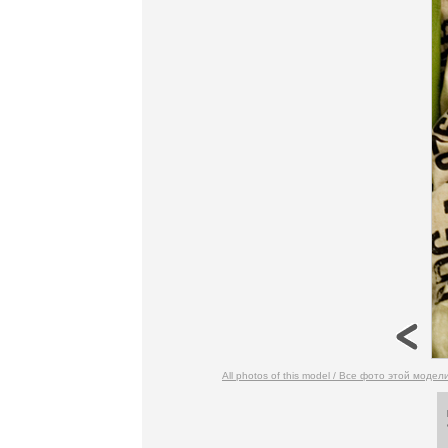
All photos of this model / Все фото этой модел