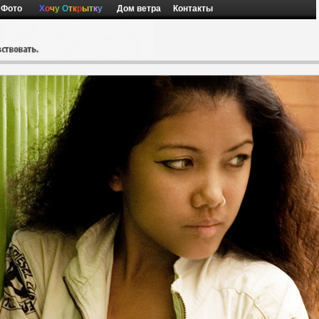
Фото
Х
о
ч
у
О
т
к
р
ы
т
к
у
Дом ветра
Контакты