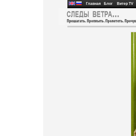
Главная
Блог
Витер TV