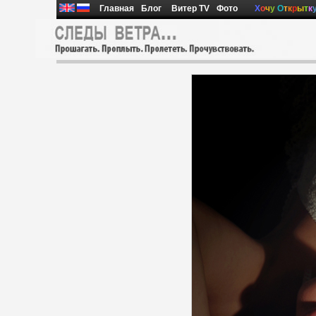
Главная
Блог
Витер TV
Фото
Х
о
ч
у
О
т
к
р
ы
т
к